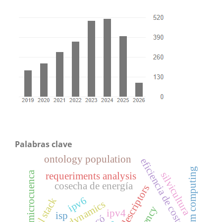
Palabras clave
ontology population
eficiencia de costos
quantum computing
microcuenca
silvicultura
requeriments analysis
cosecha de energía
ipv6
dual stack
ipv4
isp