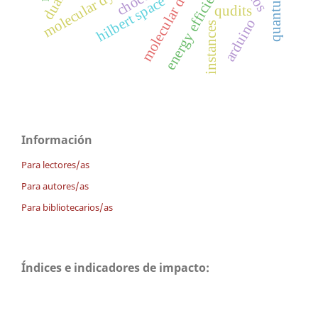
molecular descriptors
molecular dynamics
energy efficiency
chocó
hilbert space
qudits
arduino
instances
Información
Para lectores/as
Para autores/as
Para bibliotecarios/as
Índices e indicadores de impacto: