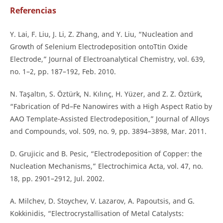
Referencias
Y. Lai, F. Liu, J. Li, Z. Zhang, and Y. Liu, “Nucleation and
Growth of Selenium Electrodeposition ontoTtin Oxide
Electrode,” Journal of Electroanalytical Chemistry, vol. 639,
no. 1–2, pp. 187–192, Feb. 2010.
N. Taşaltın, S. Öztürk, N. Kılınç, H. Yüzer, and Z. Z. Öztürk,
“Fabrication of Pd–Fe Nanowires with a High Aspect Ratio by
AAO Template-Assisted Electrodeposition,” Journal of Alloys
and Compounds, vol. 509, no. 9, pp. 3894–3898, Mar. 2011.
D. Grujicic and B. Pesic, “Electrodeposition of Copper: the
Nucleation Mechanisms,” Electrochimica Acta, vol. 47, no.
18, pp. 2901–2912, Jul. 2002.
A. Milchev, D. Stoychev, V. Lazarov, A. Papoutsis, and G.
Kokkinidis, “Electrocrystallisation of Metal Catalysts: