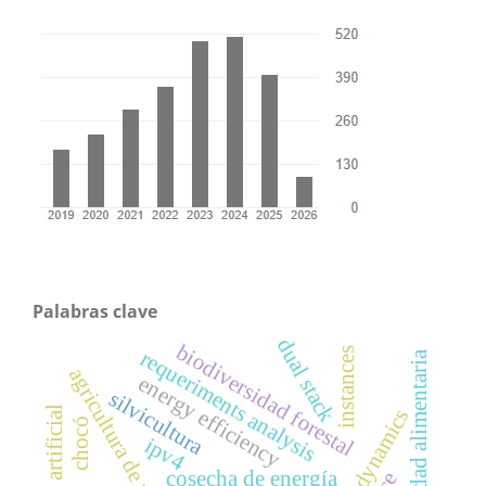
Palabras clave
dual stack
biodiversidad forestal
requeriments analysis
instances
seguridad alimentaria
agricultura de precisión
energy efficiency
silvicultura
chocó
ipv4
cosecha de energía