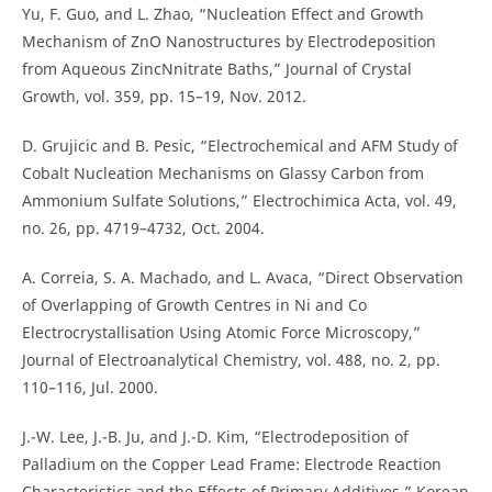
Yu, F. Guo, and L. Zhao, “Nucleation Effect and Growth
Mechanism of ZnO Nanostructures by Electrodeposition
from Aqueous ZincNnitrate Baths,” Journal of Crystal
Growth, vol. 359, pp. 15–19, Nov. 2012.
D. Grujicic and B. Pesic, “Electrochemical and AFM Study of
Cobalt Nucleation Mechanisms on Glassy Carbon from
Ammonium Sulfate Solutions,” Electrochimica Acta, vol. 49,
no. 26, pp. 4719–4732, Oct. 2004.
A. Correia, S. A. Machado, and L. Avaca, “Direct Observation
of Overlapping of Growth Centres in Ni and Co
Electrocrystallisation Using Atomic Force Microscopy,”
Journal of Electroanalytical Chemistry, vol. 488, no. 2, pp.
110–116, Jul. 2000.
J.-W. Lee, J.-B. Ju, and J.-D. Kim, “Electrodeposition of
Palladium on the Copper Lead Frame: Electrode Reaction
Characteristics and the Effects of Primary Additives,” Korean