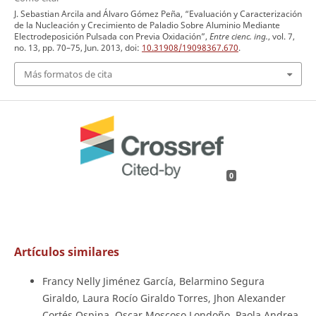
J. Sebastian Arcila and Álvaro Gómez Peña, “Evaluación y Caracterización
de la Nucleación y Crecimiento de Paladio Sobre Aluminio Mediante
Electrodeposición Pulsada con Previa Oxidación”,
Entre cienc. ing.
, vol. 7,
no. 13, pp. 70–75, Jun. 2013, doi:
10.31908/19098367.670
.
Más formatos de cita
0
Artículos similares
Francy Nelly Jiménez García, Belarmino Segura
Giraldo, Laura Rocío Giraldo Torres, Jhon Alexander
Cortés Ospina, Oscar Moscoso Londoño, Paola Andrea