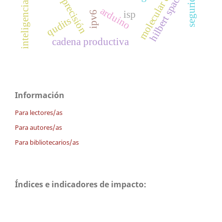
inteligencia artificial
molecular dynamics
hilbert space
arduino
isp
ipv6
qudits
cadena productiva
Información
Para lectores/as
Para autores/as
Para bibliotecarios/as
Índices e indicadores de impacto: