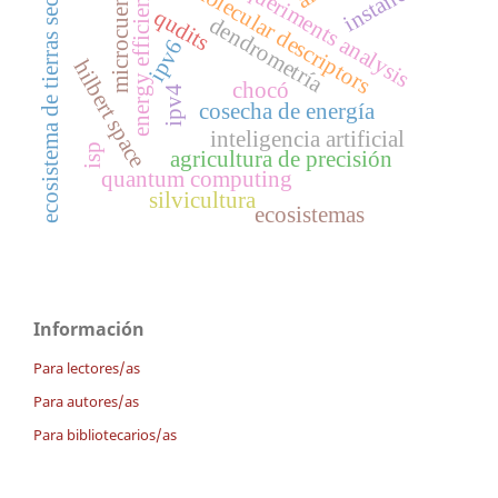
requeriments analysis
instances
microcuenca
energy efficiency
molecular descriptors
ecosistema de tierras secas
qudits
dendrometría
ipv6
hilbert space
chocó
ipv4
cosecha de energía
inteligencia artificial
isp
agricultura de precisión
quantum computing
silvicultura
ecosistemas
Información
Para lectores/as
Para autores/as
Para bibliotecarios/as