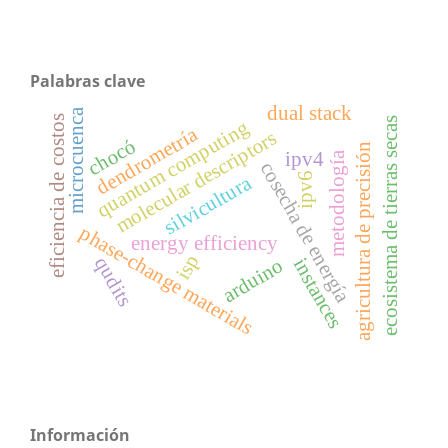
Palabras clave
dual stack
microcuenca
eficiencia de costos
ecosistema de tierras secas
quantum computing
dendrometría
molecular descriptors
chocó
agricultura de precisión
ipv4
metodología
cosecha de energía
ipv6
silvicultura
phase-change materials
energy efficiency
isp
qudits
arduino
instances
Información