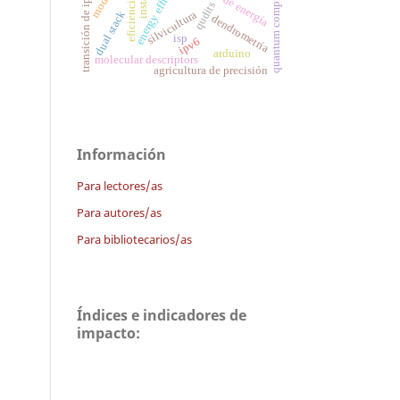
transición de ipv4 a ipv6
energy efficiency
cosecha de energía
quantum computing
qudits
silvicultura
dual stack
dendrometría
isp
ipv6
arduino
molecular descriptors
agricultura de precisión
Información
Para lectores/as
Para autores/as
Para bibliotecarios/as
Índices e indicadores de
impacto: