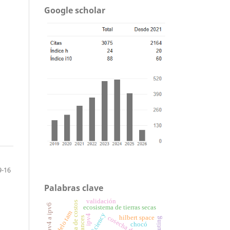
Google scholar
9-16
Palabras clave
validación
eficiencia de costos
ecosistema de tierras secas
modelo tam
ipv4
hilbert space
instances
chocó