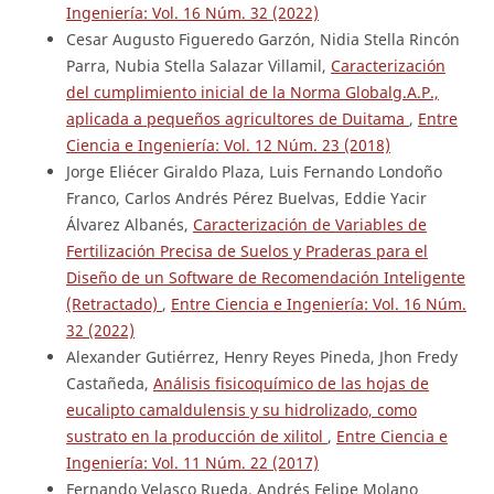
Ingeniería: Vol. 16 Núm. 32 (2022)
Cesar Augusto Figueredo Garzón, Nidia Stella Rincón
Parra, Nubia Stella Salazar Villamil,
Caracterización
del cumplimiento inicial de la Norma Globalg.A.P.,
aplicada a pequeños agricultores de Duitama
,
Entre
Ciencia e Ingeniería: Vol. 12 Núm. 23 (2018)
Jorge Eliécer Giraldo Plaza, Luis Fernando Londoño
Franco, Carlos Andrés Pérez Buelvas, Eddie Yacir
Álvarez Albanés,
Caracterización de Variables de
Fertilización Precisa de Suelos y Praderas para el
Diseño de un Software de Recomendación Inteligente
(Retractado)
,
Entre Ciencia e Ingeniería: Vol. 16 Núm.
32 (2022)
Alexander Gutiérrez, Henry Reyes Pineda, Jhon Fredy
Castañeda,
Análisis fisicoquímico de las hojas de
eucalipto camaldulensis y su hidrolizado, como
sustrato en la producción de xilitol
,
Entre Ciencia e
Ingeniería: Vol. 11 Núm. 22 (2017)
Fernando Velasco Rueda, Andrés Felipe Molano