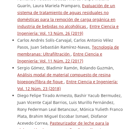
Guarín, Laura Mariela Pramparo,
Evaluación de un
sistema de tratamiento de aguas residuales no
domésticas para la remoción de carga orgánica en
industria de bebidas no alcohólicas
,
Entre Ciencia e
Ingeniería: Vol. 13 Núm. 26 (2019)
Carlos Andrés Solís-Carvajal, Carlos Antonio Vélez
Pasos, Juan Sebastián Ramírez-Navas,
Tecnología de
membranas: Ultrafiltración
,
Entre Ciencia e
Ingeniería: Vol. 11 Núm. 22 (2017)
Sergio Gómez, Bladimir Ramón, Rolando Guzmán,
Análisis modal de material compuesto de resina
bioepoxy/fibra de fique
,
Entre Ciencia e Ingeniería:
Vol. 12 Núm. 23 (2018)
Diego Felipe Tirado Armesto, Bashir Yacub Bermudez,
Juan Vicente Cajal Barrios, Luis Murillo Fernández,
Rony Federman Leal Betancour, Mónica Yulieth Franco
Plata, Brahim Miguel Escobar Ismael, Diofanor
Acevedo Correa,
Pasteurizador de leche para la