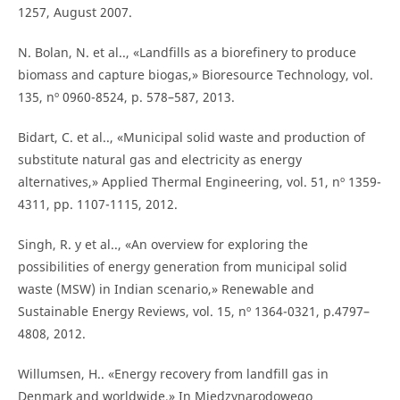
1257, August 2007.
N. Bolan, N. et al.., «Landfills as a biorefinery to produce
biomass and capture biogas,» Bioresource Technology, vol.
135, nº 0960-8524, p. 578–587, 2013.
Bidart, C. et al.., «Municipal solid waste and production of
substitute natural gas and electricity as energy
alternatives,» Applied Thermal Engineering, vol. 51, nº 1359-
4311, pp. 1107-1115, 2012.
Singh, R. y et al.., «An overview for exploring the
possibilities of energy generation from municipal solid
waste (MSW) in Indian scenario,» Renewable and
Sustainable Energy Reviews, vol. 15, nº 1364-0321, p.4797–
4808, 2012.
Willumsen, H.. «Energy recovery from landfill gas in
Denmark and worldwide,» In Międzynarodowego