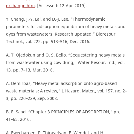
exchange.htm
. [Accessed: 12-Apr-2019].
Y. Chang, J.-Y. Lai, and D.-J. Lee, “Thermodynamic
parameters for adsorption equilibrium of heavy metals and
dyes from wastewaters: Research updated,” Bioresour.
Technol., vol. 222, pp. 513–516, Dec. 2016.
A. T. Ojedokun and O. S. Bello, “Sequestering heavy metals
from wastewater using cow dung,” Water Resour. Ind., vol.
13, pp. 7–13, Mar. 2016.
A. Demirbas, “Heavy metal adsorption onto agro-based
waste materials: A review,” J. Hazard. Mater., vol. 157, no. 2–
3, pp. 220–229, Sep. 2008.
B. E. Saad, “Chapter 3 PRINCIPLES OF ADSORPTION,” pp.
41–65, 2016.
A. Ewecharoen, P. Thiravetyan, E. Wendel, and H.