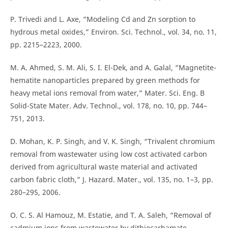
P. Trivedi and L. Axe, “Modeling Cd and Zn sorption to
hydrous metal oxides,” Environ. Sci. Technol., vol. 34, no. 11,
pp. 2215–2223, 2000.
M. A. Ahmed, S. M. Ali, S. I. El-Dek, and A. Galal, “Magnetite-
hematite nanoparticles prepared by green methods for
heavy metal ions removal from water,” Mater. Sci. Eng. B
Solid-State Mater. Adv. Technol., vol. 178, no. 10, pp. 744–
751, 2013.
D. Mohan, K. P. Singh, and V. K. Singh, “Trivalent chromium
removal from wastewater using low cost activated carbon
derived from agricultural waste material and activated
carbon fabric cloth,” J. Hazard. Mater., vol. 135, no. 1–3, pp.
280–295, 2006.
O. C. S. Al Hamouz, M. Estatie, and T. A. Saleh, “Removal of
cadmium ions from wastewater by dithiocarbamate