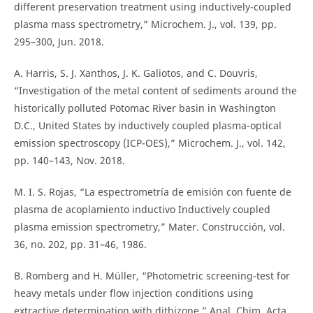
different preservation treatment using inductively-coupled
plasma mass spectrometry,” Microchem. J., vol. 139, pp.
295–300, Jun. 2018.
A. Harris, S. J. Xanthos, J. K. Galiotos, and C. Douvris,
“Investigation of the metal content of sediments around the
historically polluted Potomac River basin in Washington
D.C., United States by inductively coupled plasma-optical
emission spectroscopy (ICP-OES),” Microchem. J., vol. 142,
pp. 140–143, Nov. 2018.
M. I. S. Rojas, “La espectrometría de emisión con fuente de
plasma de acoplamiento inductivo Inductively coupled
plasma emission spectrometry,” Mater. Construcción, vol.
36, no. 202, pp. 31–46, 1986.
B. Romberg and H. Müller, “Photometric screening-test for
heavy metals under flow injection conditions using
extractive determination with dithizone,” Anal. Chim. Acta,