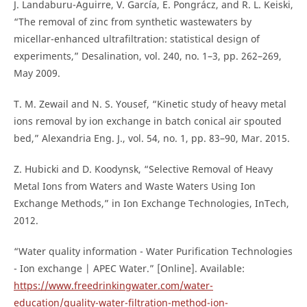
J. Landaburu-Aguirre, V. García, E. Pongrácz, and R. L. Keiski,
“The removal of zinc from synthetic wastewaters by
micellar-enhanced ultrafiltration: statistical design of
experiments,” Desalination, vol. 240, no. 1–3, pp. 262–269,
May 2009.
T. M. Zewail and N. S. Yousef, “Kinetic study of heavy metal
ions removal by ion exchange in batch conical air spouted
bed,” Alexandria Eng. J., vol. 54, no. 1, pp. 83–90, Mar. 2015.
Z. Hubicki and D. Koodynsk, “Selective Removal of Heavy
Metal Ions from Waters and Waste Waters Using Ion
Exchange Methods,” in Ion Exchange Technologies, InTech,
2012.
“Water quality information - Water Purification Technologies
- Ion exchange | APEC Water.” [Online]. Available:
https://www.freedrinkingwater.com/water-
education/quality-water-filtration-method-ion-