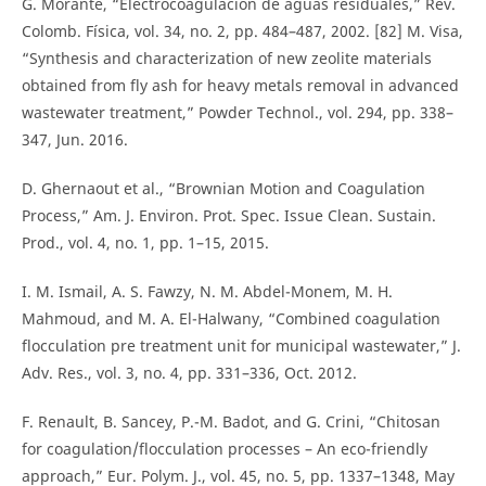
G. Morante, “Electrocoagulación de aguas residuales,” Rev.
Colomb. Física, vol. 34, no. 2, pp. 484–487, 2002. [82] M. Visa,
“Synthesis and characterization of new zeolite materials
obtained from fly ash for heavy metals removal in advanced
wastewater treatment,” Powder Technol., vol. 294, pp. 338–
347, Jun. 2016.
D. Ghernaout et al., “Brownian Motion and Coagulation
Process,” Am. J. Environ. Prot. Spec. Issue Clean. Sustain.
Prod., vol. 4, no. 1, pp. 1–15, 2015.
I. M. Ismail, A. S. Fawzy, N. M. Abdel-Monem, M. H.
Mahmoud, and M. A. El-Halwany, “Combined coagulation
flocculation pre treatment unit for municipal wastewater,” J.
Adv. Res., vol. 3, no. 4, pp. 331–336, Oct. 2012.
F. Renault, B. Sancey, P.-M. Badot, and G. Crini, “Chitosan
for coagulation/flocculation processes – An eco-friendly
approach,” Eur. Polym. J., vol. 45, no. 5, pp. 1337–1348, May