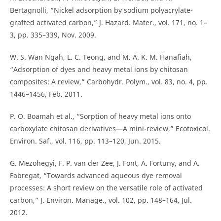
Bertagnolli, “Nickel adsorption by sodium polyacrylate-
grafted activated carbon,” J. Hazard. Mater., vol. 171, no. 1–
3, pp. 335–339, Nov. 2009.
W. S. Wan Ngah, L. C. Teong, and M. A. K. M. Hanafiah,
“Adsorption of dyes and heavy metal ions by chitosan
composites: A review,” Carbohydr. Polym., vol. 83, no. 4, pp.
1446–1456, Feb. 2011.
P. O. Boamah et al., “Sorption of heavy metal ions onto
carboxylate chitosan derivatives—A mini-review,” Ecotoxicol.
Environ. Saf., vol. 116, pp. 113–120, Jun. 2015.
G. Mezohegyi, F. P. van der Zee, J. Font, A. Fortuny, and A.
Fabregat, “Towards advanced aqueous dye removal
processes: A short review on the versatile role of activated
carbon,” J. Environ. Manage., vol. 102, pp. 148–164, Jul.
2012.