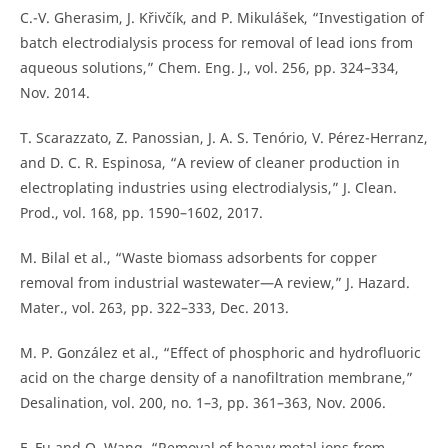
C.-V. Gherasim, J. Křivčík, and P. Mikulášek, “Investigation of
batch electrodialysis process for removal of lead ions from
aqueous solutions,” Chem. Eng. J., vol. 256, pp. 324–334,
Nov. 2014.
T. Scarazzato, Z. Panossian, J. A. S. Tenório, V. Pérez-Herranz,
and D. C. R. Espinosa, “A review of cleaner production in
electroplating industries using electrodialysis,” J. Clean.
Prod., vol. 168, pp. 1590–1602, 2017.
M. Bilal et al., “Waste biomass adsorbents for copper
removal from industrial wastewater—A review,” J. Hazard.
Mater., vol. 263, pp. 322–333, Dec. 2013.
M. P. González et al., “Effect of phosphoric and hydrofluoric
acid on the charge density of a nanofiltration membrane,”
Desalination, vol. 200, no. 1–3, pp. 361–363, Nov. 2006.
F. Fu and Q. Wang, “Removal of heavy metal ions from