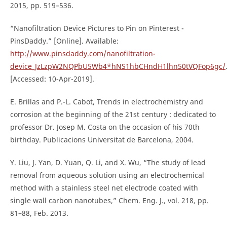
2015, pp. 519–536.
“Nanofiltration Device Pictures to Pin on Pinterest -
PinsDaddy.” [Online]. Available:
http://www.pinsdaddy.com/nanofiltration-
device_JzLzpW2NQPbU5Wb4*hNS1hbCHndH1lhn50tVQFop6gc/
[Accessed: 10-Apr-2019].
E. Brillas and P.-L. Cabot, Trends in electrochemistry and
corrosion at the beginning of the 21st century : dedicated to
professor Dr. Josep M. Costa on the occasion of his 70th
birthday. Publicacions Universitat de Barcelona, 2004.
Y. Liu, J. Yan, D. Yuan, Q. Li, and X. Wu, “The study of lead
removal from aqueous solution using an electrochemical
method with a stainless steel net electrode coated with
single wall carbon nanotubes,” Chem. Eng. J., vol. 218, pp.
81–88, Feb. 2013.