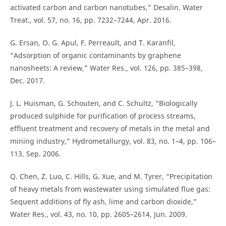
activated carbon and carbon nanotubes,” Desalin. Water
Treat., vol. 57, no. 16, pp. 7232–7244, Apr. 2016.
G. Ersan, O. G. Apul, F. Perreault, and T. Karanfil,
“Adsorption of organic contaminants by graphene
nanosheets: A review,” Water Res., vol. 126, pp. 385–398,
Dec. 2017.
J. L. Huisman, G. Schouten, and C. Schultz, “Biologically
produced sulphide for purification of process streams,
effluent treatment and recovery of metals in the metal and
mining industry,” Hydrometallurgy, vol. 83, no. 1–4, pp. 106–
113, Sep. 2006.
Q. Chen, Z. Luo, C. Hills, G. Xue, and M. Tyrer, “Precipitation
of heavy metals from wastewater using simulated flue gas:
Sequent additions of fly ash, lime and carbon dioxide,”
Water Res., vol. 43, no. 10, pp. 2605–2614, Jun. 2009.