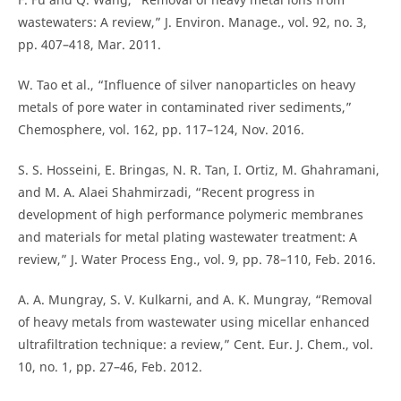
wastewaters: A review,” J. Environ. Manage., vol. 92, no. 3,
pp. 407–418, Mar. 2011.
W. Tao et al., “Influence of silver nanoparticles on heavy
metals of pore water in contaminated river sediments,”
Chemosphere, vol. 162, pp. 117–124, Nov. 2016.
S. S. Hosseini, E. Bringas, N. R. Tan, I. Ortiz, M. Ghahramani,
and M. A. Alaei Shahmirzadi, “Recent progress in
development of high performance polymeric membranes
and materials for metal plating wastewater treatment: A
review,” J. Water Process Eng., vol. 9, pp. 78–110, Feb. 2016.
A. A. Mungray, S. V. Kulkarni, and A. K. Mungray, “Removal
of heavy metals from wastewater using micellar enhanced
ultrafiltration technique: a review,” Cent. Eur. J. Chem., vol.
10, no. 1, pp. 27–46, Feb. 2012.