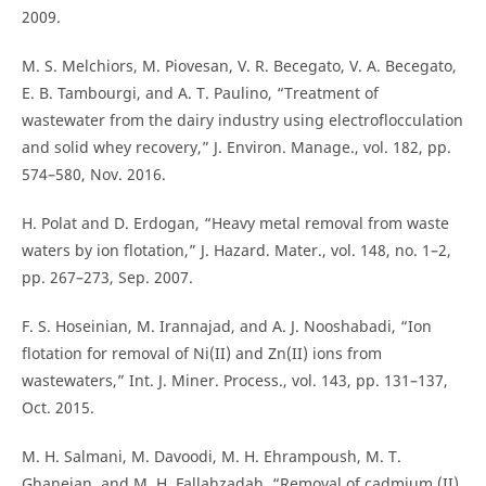
2009.
M. S. Melchiors, M. Piovesan, V. R. Becegato, V. A. Becegato,
E. B. Tambourgi, and A. T. Paulino, “Treatment of
wastewater from the dairy industry using electroflocculation
and solid whey recovery,” J. Environ. Manage., vol. 182, pp.
574–580, Nov. 2016.
H. Polat and D. Erdogan, “Heavy metal removal from waste
waters by ion flotation,” J. Hazard. Mater., vol. 148, no. 1–2,
pp. 267–273, Sep. 2007.
F. S. Hoseinian, M. Irannajad, and A. J. Nooshabadi, “Ion
flotation for removal of Ni(II) and Zn(II) ions from
wastewaters,” Int. J. Miner. Process., vol. 143, pp. 131–137,
Oct. 2015.
M. H. Salmani, M. Davoodi, M. H. Ehrampoush, M. T.
Ghaneian, and M. H. Fallahzadah, “Removal of cadmium (II)