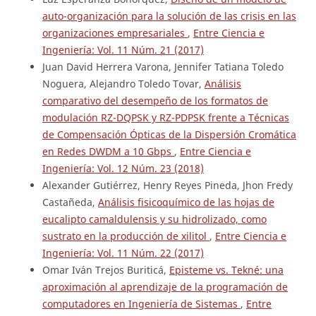
auto-organización para la solución de las crisis en las
organizaciones empresariales
,
Entre Ciencia e
Ingeniería: Vol. 11 Núm. 21 (2017)
Juan David Herrera Varona, Jennifer Tatiana Toledo
Noguera, Alejandro Toledo Tovar,
Análisis
comparativo del desempeño de los formatos de
modulación RZ-DQPSK y RZ-PDPSK frente a Técnicas
de Compensación Ópticas de la Dispersión Cromática
en Redes DWDM a 10 Gbps
,
Entre Ciencia e
Ingeniería: Vol. 12 Núm. 23 (2018)
Alexander Gutiérrez, Henry Reyes Pineda, Jhon Fredy
Castañeda,
Análisis fisicoquímico de las hojas de
eucalipto camaldulensis y su hidrolizado, como
sustrato en la producción de xilitol
,
Entre Ciencia e
Ingeniería: Vol. 11 Núm. 22 (2017)
Omar Iván Trejos Buriticá,
Episteme vs. Tekné: una
aproximación al aprendizaje de la programación de
computadores en Ingeniería de Sistemas
,
Entre