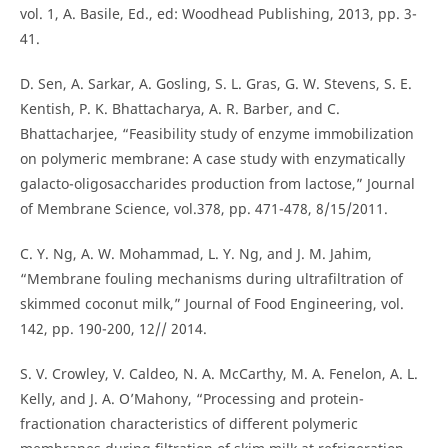
vol. 1, A. Basile, Ed., ed: Woodhead Publishing, 2013, pp. 3-
41.
D. Sen, A. Sarkar, A. Gosling, S. L. Gras, G. W. Stevens, S. E.
Kentish, P. K. Bhattacharya, A. R. Barber, and C.
Bhattacharjee, “Feasibility study of enzyme immobilization
on polymeric membrane: A case study with enzymatically
galacto-oligosaccharides production from lactose,” Journal
of Membrane Science, vol.378, pp. 471-478, 8/15/2011.
C. Y. Ng, A. W. Mohammad, L. Y. Ng, and J. M. Jahim,
“Membrane fouling mechanisms during ultrafiltration of
skimmed coconut milk,” Journal of Food Engineering, vol.
142, pp. 190-200, 12// 2014.
S. V. Crowley, V. Caldeo, N. A. McCarthy, M. A. Fenelon, A. L.
Kelly, and J. A. O’Mahony, “Processing and protein-
fractionation characteristics of different polymeric