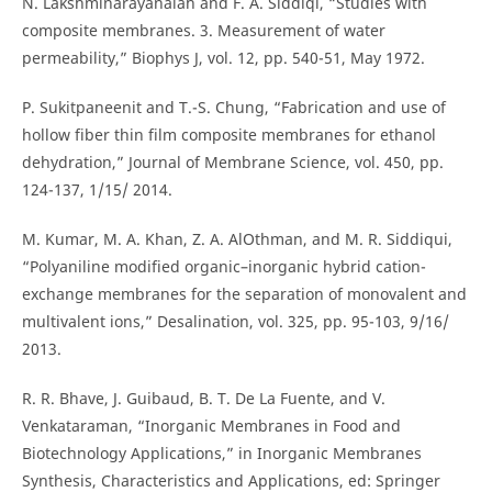
N. Lakshminarayanaiah and F. A. Siddiqi, “Studies with
composite membranes. 3. Measurement of water
permeability,” Biophys J, vol. 12, pp. 540-51, May 1972.
P. Sukitpaneenit and T.-S. Chung, “Fabrication and use of
hollow fiber thin film composite membranes for ethanol
dehydration,” Journal of Membrane Science, vol. 450, pp.
124-137, 1/15/ 2014.
M. Kumar, M. A. Khan, Z. A. AlOthman, and M. R. Siddiqui,
“Polyaniline modified organic–inorganic hybrid cation-
exchange membranes for the separation of monovalent and
multivalent ions,” Desalination, vol. 325, pp. 95-103, 9/16/
2013.
R. R. Bhave, J. Guibaud, B. T. De La Fuente, and V.
Venkataraman, “Inorganic Membranes in Food and
Biotechnology Applications,” in Inorganic Membranes
Synthesis, Characteristics and Applications, ed: Springer