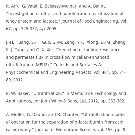
R. Atra, G. Vatai, E. Bekassy-Molnar, and A. Balint,
“Investigation of ultra- and nanofiltration for utilization of
whey protein and lactose,” Journal of Food Engineering, vol.
67, pp. 325-332, 4// 2005.
J.-H. Huang, S.-H. Guo, G.-M. Zeng, Y.-L. Xiong, D.-M. Zhang,
X.-J. Tang, and G.-X. Xie, “Prediction of fouling resistance
and permeate flux in cross-flow micellar-enhanced
ultrafiltration (MEUF),” Colloids and Surfaces A:
Physicochemical and Engineering Aspects, vol. 401, pp. 81-
89, 2012.
R. W. Baker, “Ultrafiltration,” in Membrane Technology and
Applications, ed: John Wiley & Sons, Ltd, 2012, pp. 253-302.
A. Muller, G. Daufin, and B. Chaufer, “Ultrafiltration modes
of operation for the separation of α-lactalbumin from acid
casein whey,” Journal of Membrane Science, vol. 153, pp. 9-