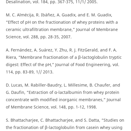
Desalination, vol. 184, pp. 367-375, 11/1/ 2005.
M. C. Almécija, R. Ibáñez, A. Guadix, and E. M. Guadix,
“Effect of pH on the fractionation of whey proteins with a
ceramic ultrafiltration membrane,” Journal of Membrane
Science, vol. 288, pp. 28-35, 2007.
A. Fernández, A. Suárez, Y. Zhu, R. J. FitzGerald, and F. A.
Riera, “Membrane fractionation of a β-lactoglobulin tryptic
digest: Effect of the pH,” Journal of Food Engineering, vol.
114, pp. 83-89, 1// 2013.
D. Lucas, M. Rabiller-Baudry, L. Millesime, B. Chaufer, and
G. Daufin, “Extraction of α-lactalbumin from whey protein
concentrate with modified inorganic membranes,” Journal
of Membrane Science, vol. 148, pp. 1-12, 1998.
S. Bhattacharjee, C. Bhattacharjee, and S. Datta, “Studies on
the fractionation of β-lactoglobulin from casein whey using