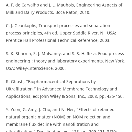
A. F. de Carvalho and J. L. Maubois, Engineering Aspects of
Milk and Dairy Products. Boca Raton, 2010.
C. J. Geankoplis, Transport processes and separation
process principles, 4th ed. Upper Saddle River, NJ, USA:
Prentice Hall Professional Technical Reference, 2003.
S. K. Sharma, S. J. Mulvaney, and S. S. H. Rizvi, Food process
engineering : theory and laboratory experiments. New York,
USA: Wiley-Interscience, 2000.
R. Ghosh, “Biopharmaceutical Separations by
Ultrafiltration,” in Advanced Membrane Technology and
Applications, ed: John Wiley & Sons, Inc., 2008, pp. 435-450.
Y. Yoon, G. Amy, J. Cho, and N. Her, “Effects of retained
natural organic matter (NOM) on NOM rejection and
membrane flux decline with nanofiltration and
ultrafiltration,” Desalination, vol. 173, pp. 209-221, 3/20/