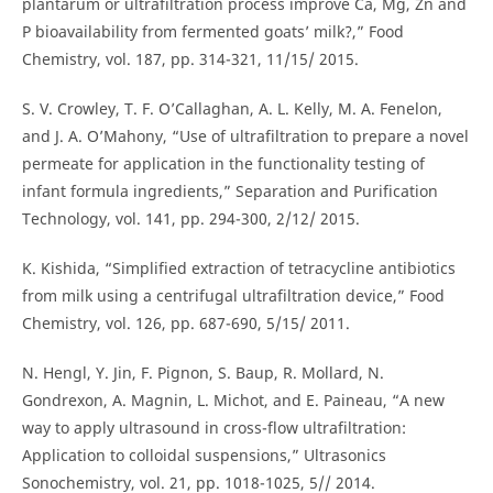
plantarum or ultrafiltration process improve Ca, Mg, Zn and
P bioavailability from fermented goats’ milk?,” Food
Chemistry, vol. 187, pp. 314-321, 11/15/ 2015.
S. V. Crowley, T. F. O’Callaghan, A. L. Kelly, M. A. Fenelon,
and J. A. O’Mahony, “Use of ultrafiltration to prepare a novel
permeate for application in the functionality testing of
infant formula ingredients,” Separation and Purification
Technology, vol. 141, pp. 294-300, 2/12/ 2015.
K. Kishida, “Simplified extraction of tetracycline antibiotics
from milk using a centrifugal ultrafiltration device,” Food
Chemistry, vol. 126, pp. 687-690, 5/15/ 2011.
N. Hengl, Y. Jin, F. Pignon, S. Baup, R. Mollard, N.
Gondrexon, A. Magnin, L. Michot, and E. Paineau, “A new
way to apply ultrasound in cross-flow ultrafiltration:
Application to colloidal suspensions,” Ultrasonics
Sonochemistry, vol. 21, pp. 1018-1025, 5// 2014.