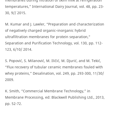
membranes during filtration of skim milk at refrigeration
temperatures,” International Dairy Journal, vol. 48, pp. 23-
30, 9// 2015.
M. Kumar and J. Lawler, “Preparation and characterization
of negatively charged organic–inorganic hybrid
ultrafiltration membranes for protein separation,”
Separation and Purification Technology, vol. 130, pp. 112-
123, 6/10/ 2014.
S. Popović, S. Milanović, M. Iličić, M. Djurić, and M. Tekić,
“Flux recovery of tubular ceramic membranes fouled with
whey proteins,” Desalination, vol. 249, pp. 293-300, 11/30/
2009.
K. Smith, “Commercial Membrane Technology,” in
Membrane Processing, ed: Blackwell Publishing Ltd., 2013,
pp. 52-72.