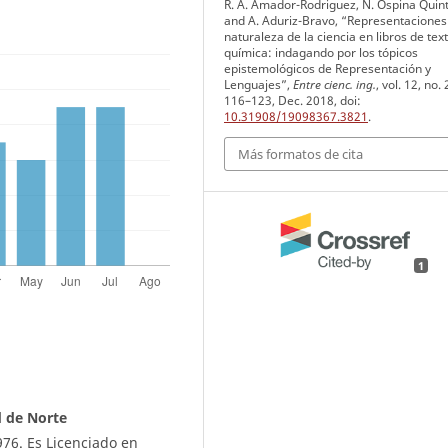
R. A. Amador-Rodriguez, N. Ospina Quin
and A. Aduriz-Bravo, “Representaciones
naturaleza de la ciencia en libros de tex
química: indagando por los tópicos
epistemológicos de Representación y
Lenguajes”,
Entre cienc. ing.
, vol. 12, no. 
116–123, Dec. 2018, doi:
10.31908/19098367.3821
.
Más formatos de cita
1
 de Norte
76. Es Licenciado en