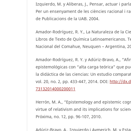
Izquierdo, M. y Aliberas, J., Pensar, actuar i parl
Per un ensenyament de les ciències racional i ra
de Publicacions de la UAB. 2004.
Amador-Rodríguez, R. Y., La Naturaleza de la C
Libros de Texto de Química Latinoamericanos. Te
Nacional del Comahue, Neuquen – Argentina, 2
Amador-Rodríguez, R. Y. y Adúriz-Bravo, A., “Af
epistemológicas con “alta carga teórica” que pu
la didáctica de las ciencias: Un estudio compara
vol. 20, no. 2, pp. 433-447, 2014. DOI:
http://dx.
73132014000200011
Herrón, M. A., “Epistemology and epistemic cogn
virtue of relativism and its implications for sci
Próxima, no. 12, pp. 96-107, 2010.
Adúriz-Bravo, A., Izquierdo i Aymerich, M. y Est