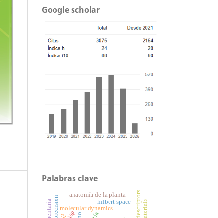
Google scholar
Palabras clave
anatomía de la planta
hilbert space
molecular dynamics
isp