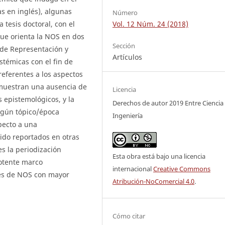
as en inglés), algunas
Número
Vol. 12 Núm. 24 (2018)
 tesis doctoral, con el
que orienta la NOS en dos
Sección
s de Representación y
Artículos
stémicas con el fin de
 referentes a los aspectos
 muestran una ausencia de
Licencia
s epistemológicos, y la
Derechos de autor 2019 Entre Ciencia
lgún tópico/época
Ingeniería
pecto a una
ido reportados en otras
es la periodización
Esta obra está bajo una licencia
otente marco
internacional
Creative Commons
nes de NOS con mayor
Atribución-NoComercial 4.0
.
Cómo citar