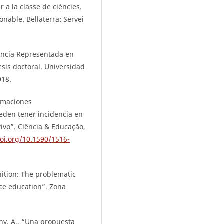
ar a la classe de ciències.
onable. Bellaterra: Servei
iencia Representada en
sis doctoral. Universidad
018.
irmaciones
eden tener incidencia en
tivo”. Ciência & Educação,
doi.org/10.1590/1516-
ition: The problematic
ence education”. Zona
any, A., “Una propuesta