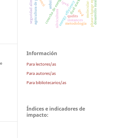
molecular descriptors
agricultura de precisión
seguridad alimentaria
phase-change materials
cosecha de energía
arduino
chocó
dual stack
desarrollo rural
energy efficiency
ipv6
ipv4
silvicultura
qudits
instances
metodología
Información
 e
Para lectores/as
Para autores/as
Para bibliotecarios/as
Índices e indicadores de
impacto: