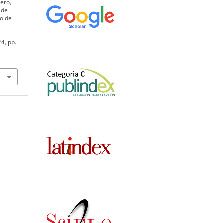
tero,
 de
to de
24, pp.