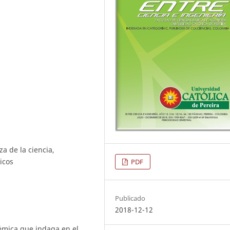
a de la ciencia,
icos
PDF
Publicado
2018-12-12
démica que indaga en el