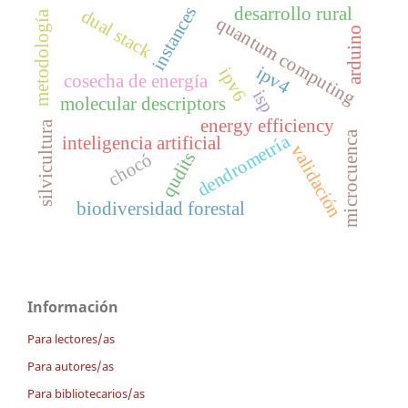
instances
desarrollo rural
dual stack
metodología
quantum computing
arduino
ipv4
ipv6
cosecha de energía
isp
molecular descriptors
energy efficiency
silvicultura
microcuenca
dendrometría
inteligencia artificial
validación
qudits
chocó
biodiversidad forestal
Información
Para lectores/as
Para autores/as
Para bibliotecarios/as