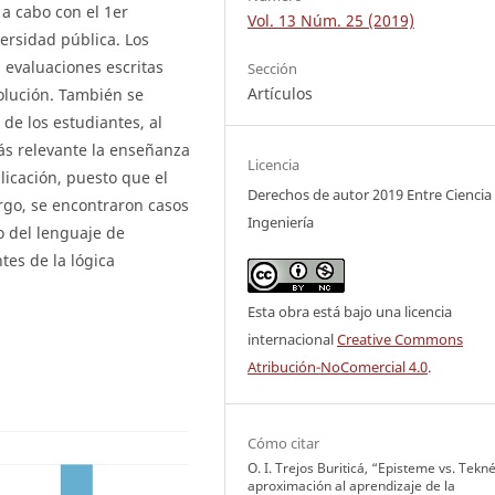
 a cabo con el 1er
Vol. 13 Núm. 25 (2019)
ersidad pública. Los
 evaluaciones escritas
Sección
Artículos
solución. También se
 de los estudiantes, al
más relevante la enseñanza
Licencia
icación, puesto que el
Derechos de autor 2019 Entre Ciencia
rgo, se encontraron casos
Ingeniería
o del lenguaje de
tes de la lógica
Esta obra está bajo una licencia
internacional
Creative Commons
Atribución-NoComercial 4.0
.
Cómo citar
O. I. Trejos Buriticá, “Episteme vs. Tekn
aproximación al aprendizaje de la