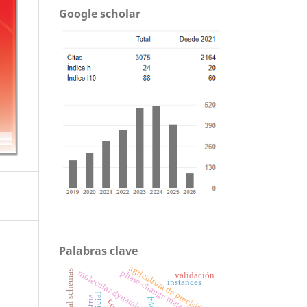
Google scholar
Palabras clave
agricultura de precisión
phase-change materials
molecular dynamics
validación
instances
ipv4