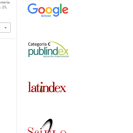
niería
o. 25,