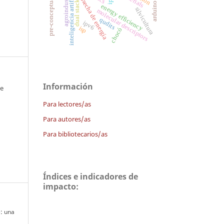
pre-conceptual schemas
inteligencia artificial
agroindustria
cosecha de energía
dual stack
arduino
energy efficiency
silvicultura
molecular descriptors
qudits
ipv6
isp
chocó
Información
 e
Para lectores/as
Para autores/as
Para bibliotecarios/as
Índices e indicadores de
impacto:
é: una