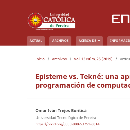
ACTUAL
ARCHIVOS
ACERCA DE
INFORMAC
Inicio
/
Archivos
/
Vol. 13 Núm. 25 (2019)
/
Artícu
Episteme vs. Tekné: una ap
programación de computado
Omar Iván Trejos Buriticá
Universidad Tecnológica de Pereira
https://orcid.org/0000-0002-3751-6014