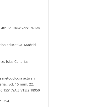
4th Ed. New York : Wiley
ación educativa. Madrid
ce. Islas Canarias :
e metodología activa y
ría.. vol. 15 núm. 22,
 10.15517/AIE.V15I2.18950
p. 254.