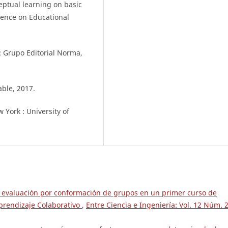
ptual learning on basic
ence on Educational
 : Grupo Editorial Norma,
able, 2017.
 York : University of
 evaluación por conformación de grupos en un primer curso de
rendizaje Colaborativo
,
Entre Ciencia e Ingeniería: Vol. 12 Núm. 