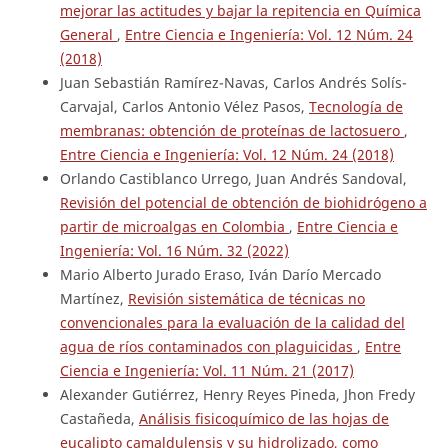
mejorar las actitudes y bajar la repitencia en Química
General
,
Entre Ciencia e Ingeniería: Vol. 12 Núm. 24
(2018)
Juan Sebastián Ramírez-Navas, Carlos Andrés Solís-
Carvajal, Carlos Antonio Vélez Pasos,
Tecnología de
membranas: obtención de proteínas de lactosuero
,
Entre Ciencia e Ingeniería: Vol. 12 Núm. 24 (2018)
Orlando Castiblanco Urrego, Juan Andrés Sandoval,
Revisión del potencial de obtención de biohidrógeno a
partir de microalgas en Colombia
,
Entre Ciencia e
Ingeniería: Vol. 16 Núm. 32 (2022)
Mario Alberto Jurado Eraso, Iván Darío Mercado
Martínez,
Revisión sistemática de técnicas no
convencionales para la evaluación de la calidad del
agua de ríos contaminados con plaguicidas
,
Entre
Ciencia e Ingeniería: Vol. 11 Núm. 21 (2017)
Alexander Gutiérrez, Henry Reyes Pineda, Jhon Fredy
Castañeda,
Análisis fisicoquímico de las hojas de
eucalipto camaldulensis y su hidrolizado, como