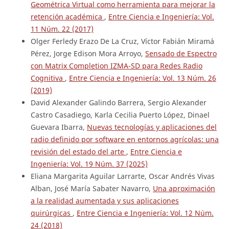
Geométrica Virtual como herramienta para mejorar la
retención académica
,
Entre Ciencia e Ingeniería: Vol.
11 Núm. 22 (2017)
Olger Ferledy Erazo De La Cruz, Víctor Fabián Miramá
Pérez, Jorge Edison Mora Arroyo,
Sensado de Espectro
con Matrix Completion IZMA-SD para Redes Radio
Cognitiva
,
Entre Ciencia e Ingeniería: Vol. 13 Núm. 26
(2019)
David Alexander Galindo Barrera, Sergio Alexander
Castro Casadiego, Karla Cecilia Puerto López, Dinael
Guevara Ibarra,
Nuevas tecnologías y aplicaciones del
radio definido por software en entornos agrícolas: una
revisión del estado del arte
,
Entre Ciencia e
Ingeniería: Vol. 19 Núm. 37 (2025)
Eliana Margarita Aguilar Larrarte, Oscar Andrés Vivas
Alban, José María Sabater Navarro,
Una aproximación
a la realidad aumentada y sus aplicaciones
quirúrgicas
,
Entre Ciencia e Ingeniería: Vol. 12 Núm.
24 (2018)