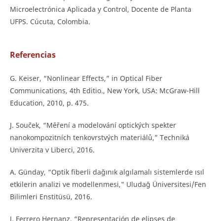
Microelectrónica Aplicada y Control, Docente de Planta
UFPS. Cúcuta, Colombia.
Referencias
G. Keiser, “Nonlinear Effects,” in Optical Fiber
Communications, 4th Editio., New York, USA: McGraw-Hill
Education, 2010, p. 475.
J. Souček, “Měření a modelování optických spekter
nanokompozitních tenkovrstvých materiálů,” Techniká
Univerzita v Liberci, 2016.
A. Günday, “Optik fiberli dağınık algılamalı sistemlerde ısıl
etkilerin analizi ve modellenmesi,” Uludağ Üniversitesi/Fen
Bilimleri Enstitüsü, 2016.
J. Ferrero Hernanz, “Representación de elipses de