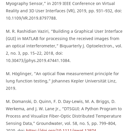
Myography Sensor,” in 2019 IEEE Conference on Virtual
Reality and 3D User Interfaces (VR), 2019, pp. 931–932, doi:
10.1109/VR.2019.8797788.
M. R. Rashidian Vaziri, “Building a Graphical User Interface
(GUI) in MATLAB for processing the received images from
an optical interferometer,” Biquarterly J. Optoelectron., vol.
2, no. 3, pp. 15–22, 2018, doi:
10.30473/jphys.2019.47441.1084.
M. Höglinger, “An optical flow measurement principle for
lung function testing,” Johannes Kepler Universität Linz,
2019.
M. Domanski, D. Quinn, F. D. Day-Lewis, M. A. Briggs, D.
Werkema, and J. W. Lane Jr., “DTSGUI: A Python Program to
Process and Visualize Fiber-Optic Distributed Temperature
Sensing Data,” Groundwater, vol. 58, no. 5, pp. 799–804,
2020, doi:
https://doi.org/10.1111/gwat.12974
.