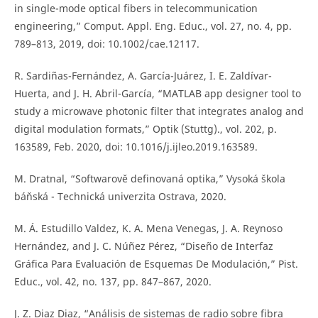
in single-mode optical fibers in telecommunication
engineering,” Comput. Appl. Eng. Educ., vol. 27, no. 4, pp.
789–813, 2019, doi: 10.1002/cae.12117.
R. Sardiñas-Fernández, A. García-Juárez, I. E. Zaldívar-
Huerta, and J. H. Abril-García, “MATLAB app designer tool to
study a microwave photonic filter that integrates analog and
digital modulation formats,” Optik (Stuttg)., vol. 202, p.
163589, Feb. 2020, doi: 10.1016/j.ijleo.2019.163589.
M. Dratnal, “Softwarově definovaná optika,” Vysoká škola
báňská - Technická univerzita Ostrava, 2020.
M. Á. Estudillo Valdez, K. A. Mena Venegas, J. A. Reynoso
Hernández, and J. C. Núñez Pérez, “Diseño de Interfaz
Gráfica Para Evaluación de Esquemas De Modulación,” Pist.
Educ., vol. 42, no. 137, pp. 847–867, 2020.
J. Z. Diaz Diaz, “Análisis de sistemas de radio sobre fibra