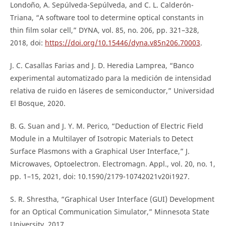
Londoño, A. Sepúlveda-Sepúlveda, and C. L. Calderón-
Triana, “A software tool to determine optical constants in
thin film solar cell,” DYNA, vol. 85, no. 206, pp. 321–328,
2018, doi:
https://doi.org/10.15446/dyna.v85n206.70003
.
J. C. Casallas Farias and J. D. Heredia Lamprea, “Banco
experimental automatizado para la medición de intensidad
relativa de ruido en láseres de semiconductor,” Universidad
El Bosque, 2020.
B. G. Suan and J. Y. M. Perico, “Deduction of Electric Field
Module in a Multilayer of Isotropic Materials to Detect
Surface Plasmons with a Graphical User Interface,” J.
Microwaves, Optoelectron. Electromagn. Appl., vol. 20, no. 1,
pp. 1–15, 2021, doi: 10.1590/2179-10742021v20i1927.
S. R. Shrestha, “Graphical User Interface (GUI) Development
for an Optical Communication Simulator,” Minnesota State
University, 2017.