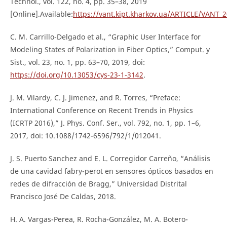
Technol., vol. 122, no. 4, pp. 35–38, 2019
[Online].Available:
https://vant.kipt.kharkov.ua/ARTICLE/VANT_2
C. M. Carrillo-Delgado et al., “Graphic User Interface for
Modeling States of Polarization in Fiber Optics,” Comput. y
Sist., vol. 23, no. 1, pp. 63–70, 2019, doi:
https://doi.org/10.13053/cys-23-1-3142
.
J. M. Vilardy, C. J. Jimenez, and R. Torres, “Preface:
International Conference on Recent Trends in Physics
(ICRTP 2016),” J. Phys. Conf. Ser., vol. 792, no. 1, pp. 1–6,
2017, doi: 10.1088/1742-6596/792/1/012041.
J. S. Puerto Sanchez and E. L. Corregidor Carreño, “Análisis
de una cavidad fabry-perot en sensores ópticos basados en
redes de difracción de Bragg,” Universidad Distrital
Francisco José De Caldas, 2018.
H. A. Vargas-Perea, R. Rocha-González, M. A. Botero-