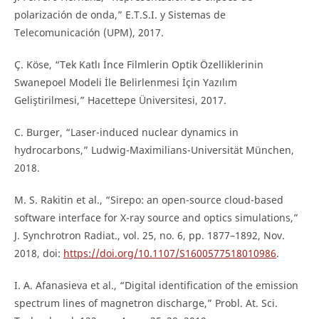
polarización de onda,” E.T.S.I. y Sistemas de
Telecomunicación (UPM), 2017.
Ç. Köse, “Tek Katlı İnce Filmlerin Optik Özelliklerinin
Swanepoel Modeli İle Belirlenmesi İçin Yazılım
Geliştirilmesi,” Hacettepe Üniversitesi, 2017.
C. Burger, “Laser-induced nuclear dynamics in
hydrocarbons,” Ludwig-Maximilians-Universität München,
2018.
M. S. Rakitin et al., “Sirepo: an open-source cloud-based
software interface for X-ray source and optics simulations,”
J. Synchrotron Radiat., vol. 25, no. 6, pp. 1877–1892, Nov.
2018, doi:
https://doi.org/10.1107/S1600577518010986
.
I. A. Afanasieva et al., “Digital identification of the emission
spectrum lines of magnetron discharge,” Probl. At. Sci.