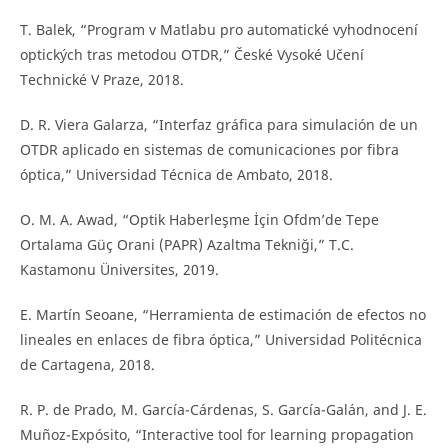
T. Balek, “Program v Matlabu pro automatické vyhodnocení
optických tras metodou OTDR,” České Vysoké Učení
Technické V Praze, 2018.
D. R. Viera Galarza, “Interfaz gráfica para simulación de un
OTDR aplicado en sistemas de comunicaciones por fibra
óptica,” Universidad Técnica de Ambato, 2018.
O. M. A. Awad, “Optik Haberleşme İçin Ofdm’de Tepe
Ortalama Güç Orani (PAPR) Azaltma Tekniği,” T.C.
Kastamonu Üniversites, 2019.
E. Martín Seoane, “Herramienta de estimación de efectos no
lineales en enlaces de fibra óptica,” Universidad Politécnica
de Cartagena, 2018.
R. P. de Prado, M. García-Cárdenas, S. García-Galán, and J. E.
Muñoz-Expósito, “Interactive tool for learning propagation