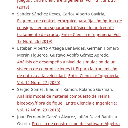
Juegos
,
Entre Ciencia e Ingeniería: Vol. 13 Núm. 25
(2019)
Sander Sánchez Reyes, Carlos Alberto Gaviria,
Esquema de control jerárquico para fijación óptima de
consignas en un separador trifásico de un tren de
tratamiento de crudo
,
Entre Ciencia e Ingeniería: Vol.
13 Núm. 26 (2019)
Esteban Alberto Arteaga Benavides, Germán Homero
Morán Figueroa, Gustavo Adolfo Gómez Agredo,
Análisis de desempeño a nivel de simulación de un
sistema de comunicaciones Li-Fi para la transmisión
de datos a alta velocidad
,
Entre Ciencia e Ingeniería:
Vol. 14 Núm. 27 (2020)
Sergio Gómez, Bladimir Ramón, Rolando Guzmán,
Análisis modal de material compuesto de resina
bioepoxy/fibra de fique
,
Entre Ciencia e Ingeniería:
Vol. 12 Núm. 23 (2018)
Juan Fernando Garzón Álvarez, Julián David Bautista
Osorio,
Proceso de construcción del software Álgebra