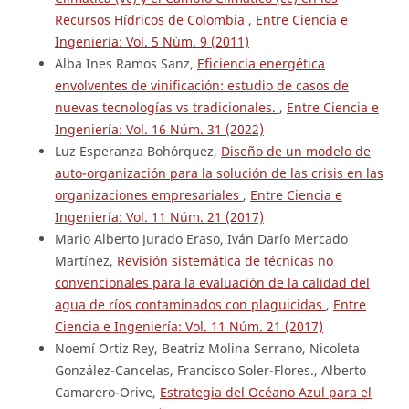
Recursos Hídricos de Colombia
,
Entre Ciencia e
Ingeniería: Vol. 5 Núm. 9 (2011)
Alba Ines Ramos Sanz,
Eficiencia energética
envolventes de vinificación: estudio de casos de
nuevas tecnologías vs tradicionales.
,
Entre Ciencia e
Ingeniería: Vol. 16 Núm. 31 (2022)
Luz Esperanza Bohórquez,
Diseño de un modelo de
auto-organización para la solución de las crisis en las
organizaciones empresariales
,
Entre Ciencia e
Ingeniería: Vol. 11 Núm. 21 (2017)
Mario Alberto Jurado Eraso, Iván Darío Mercado
Martínez,
Revisión sistemática de técnicas no
convencionales para la evaluación de la calidad del
agua de ríos contaminados con plaguicidas
,
Entre
Ciencia e Ingeniería: Vol. 11 Núm. 21 (2017)
Noemí Ortiz Rey, Beatriz Molina Serrano, Nicoleta
González-Cancelas, Francisco Soler-Flores., Alberto
Camarero-Orive,
Estrategia del Océano Azul para el