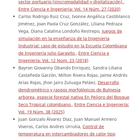
sector portuario (sincromodalidad y digitalización)
,
Entre Ciencia e Ingeniería: Vol. 14 Núm. 27 (2020)
Carlos Rodrigo Ruiz Cruz, Ivonne Angélica Castiblanco
Jiménez, Joan Paola Cruz González, Liliana Pedraza
Vega, Diana Catalina Londoño Restrepo,
Juegos de
simulación en la enseñanza de la Ingeniería
Industrial: caso de estudio en la Escuela Colombiana
de Ingeniería Julio Garavito
,
Entre Ciencia e
Ingeniería: Vol. 12 Núm. 23 (2018)
Bayron Giovanny Obando Enriquez, Sandra Liliana
Castañeda Garzón, Milton Rivera Rojas, Jaime Andrés
Arias Rojas, Jhon Jairo Zuluaga Peláez,
Desarrollo
dendrométrico y rasgos morfológicos de Bulnesia
arborea, especie forestal nativa En Peligro del Bosque
Seco Tropical colombiano
,
Entre Ciencia e Ingeniería:
Vol. 19 Núm. 38 (2025)
Juan Gonzalo Álvarez Diaz, Juan Manuel Armero
Viveros, Carlos Andres Urrutia,
Control de
temperatura en intercambiadores de calor tipo