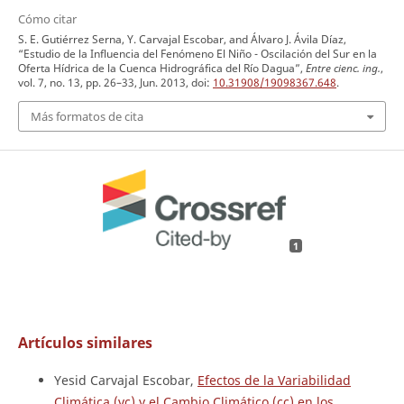
Cómo citar
S. E. Gutiérrez Serna, Y. Carvajal Escobar, and Álvaro J. Ávila Díaz,
“Estudio de la Influencia del Fenómeno El Niño - Oscilación del Sur en la
Oferta Hídrica de la Cuenca Hidrográfica del Río Dagua”,
Entre cienc. ing.
,
vol. 7, no. 13, pp. 26–33, Jun. 2013, doi:
10.31908/19098367.648
.
Más formatos de cita
1
Artículos similares
Yesid Carvajal Escobar,
Efectos de la Variabilidad
Climática (vc) y el Cambio Climático (cc) en los