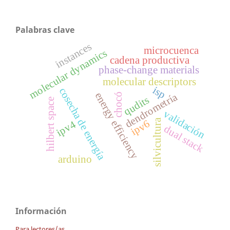
Palabras clave
instances
microcuenca
molecular dynamics
cadena productiva
phase-change materials
molecular descriptors
isp
cosecha de energía
energy efficiency
dendrometría
chocó
qudits
hilbert space
validación
silvicultura
ipv6
ipv4
dual stack
arduino
Información
Para lectores/as