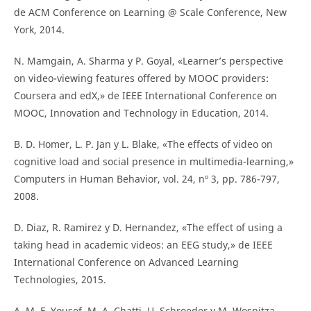
de ACM Conference on Learning @ Scale Conference, New
York, 2014.
N. Mamgain, A. Sharma y P. Goyal, «Learner’s perspective
on video-viewing features offered by MOOC providers:
Coursera and edX,» de IEEE International Conference on
MOOC, Innovation and Technology in Education, 2014.
B. D. Homer, L. P. Jan y L. Blake, «The effects of video on
cognitive load and social presence in multimedia-learning,»
Computers in Human Behavior, vol. 24, nº 3, pp. 786-797,
2008.
D. Diaz, R. Ramirez y D. Hernandez, «The effect of using a
taking head in academic videos: an EEG study,» de IEEE
International Conference on Advanced Learning
Technologies, 2015.
A. M. F. Yousef, M. A. Chatti, U. Schroeder y M. Wosnitza,