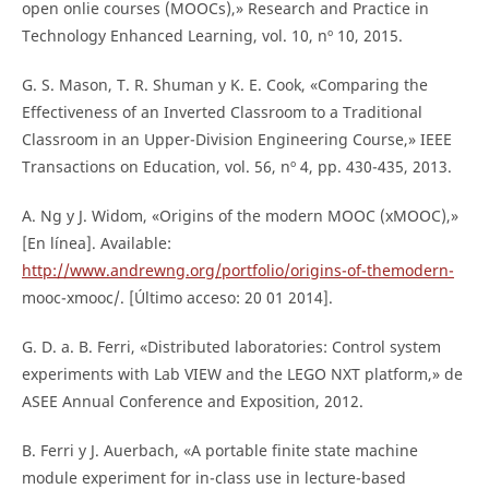
open onlie courses (MOOCs),» Research and Practice in
Technology Enhanced Learning, vol. 10, nº 10, 2015.
G. S. Mason, T. R. Shuman y K. E. Cook, «Comparing the
Effectiveness of an Inverted Classroom to a Traditional
Classroom in an Upper-Division Engineering Course,» IEEE
Transactions on Education, vol. 56, nº 4, pp. 430-435, 2013.
A. Ng y J. Widom, «Origins of the modern MOOC (xMOOC),»
[En línea]. Available:
http://www.andrewng.org/portfolio/origins-of-themodern-
mooc-xmooc/. [Último acceso: 20 01 2014].
G. D. a. B. Ferri, «Distributed laboratories: Control system
experiments with Lab VIEW and the LEGO NXT platform,» de
ASEE Annual Conference and Exposition, 2012.
B. Ferri y J. Auerbach, «A portable finite state machine
module experiment for in-class use in lecture-based