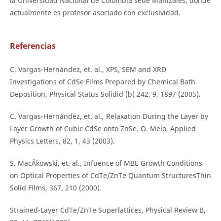
la Universidad Nacional de Colombia sede Manizales, donde
actualmente es profesor asociado con exclusividad.
Referencias
C. Vargas-Hernández, et. al., XPS, SEM and XRD
Investigations of CdSe Films Prepared by Chemical Bath
Deposition, Physical Status Solidid (b) 242, 9, 1897 (2005).
C. Vargas-Hernández, et. al., Relaxation During the Layer by
Layer Growth of Cubic CdSe onto ZnSe. O. Melo, Applied
Physics Letters, 82, 1, 43 (2003).
S. MacÂkowski, et. al., Infuence of MBE Growth Conditions
on Optical Properties of CdTe/ZnTe Quantum StructuresThin
Solid Films, 367, 210 (2000).
Strained-Layer CdTe/ZnTe Superlattices, Physical Review B,