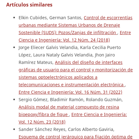
Artículos similares
Elkin Cubides, German Santos,
Control de escorrentías
urbanas mediante Sistemas Urbanos de Drenaje
Sostenible (SUDS): Pozos/Zanjas de infiltración
,
Entre
Ciencia e Ingeniería: Vol. 12 Núm. 24 (2018)
Jorge Eliecer Galvis Velandia, Karla Cecilia Puerto
López, Laura Nataly Galvis Velandia, Jhon Jairo
Ramírez Mateus,
Análisis del diseño de interfaces
gráficas de usuario para el control y monitorización de
sistemas optoelectrónicos aplicados a
telecomunicaciones e instrumentación electrónica
,
Entre Ciencia e Ingeniería: Vol. 16 Núm. 31 (2022)
Sergio Gómez, Bladimir Ramón, Rolando Guzmán,
Análisis modal de material compuesto de resina
bioepoxy/fibra de fique
,
Entre Ciencia e Ingeniería:
Vol. 12 Núm. 23 (2018)
Sander Sánchez Reyes, Carlos Alberto Gaviria,
Esquema de control jerárquico para fijación óptima de