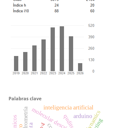
Palabras clave
inteligencia artificial
molecular descriptors
dendrometría
arduino
qudits
ipv4