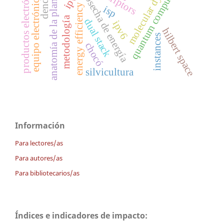
molecular dynamics
productos electrónicos
quantum computing
cosecha de energía
anatomía de la planta
equipo electrónico
energy efficiency
isp
metodología
dual stack
ipv6
hilbert space
instances
chocó
silvicultura
Información
Para lectores/as
Para autores/as
Para bibliotecarios/as
Índices e indicadores de impacto: