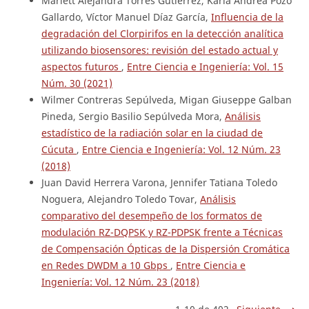
Mariett Alejandra Torres Gutierrez, Karla Andrea Pozo
Gallardo, Víctor Manuel Díaz García,
Influencia de la
degradación del Clorpirifos en la detección analítica
utilizando biosensores: revisión del estado actual y
aspectos futuros
,
Entre Ciencia e Ingeniería: Vol. 15
Núm. 30 (2021)
Wilmer Contreras Sepúlveda, Migan Giuseppe Galban
Pineda, Sergio Basilio Sepúlveda Mora,
Análisis
estadístico de la radiación solar en la ciudad de
Cúcuta
,
Entre Ciencia e Ingeniería: Vol. 12 Núm. 23
(2018)
Juan David Herrera Varona, Jennifer Tatiana Toledo
Noguera, Alejandro Toledo Tovar,
Análisis
comparativo del desempeño de los formatos de
modulación RZ-DQPSK y RZ-PDPSK frente a Técnicas
de Compensación Ópticas de la Dispersión Cromática
en Redes DWDM a 10 Gbps
,
Entre Ciencia e
Ingeniería: Vol. 12 Núm. 23 (2018)