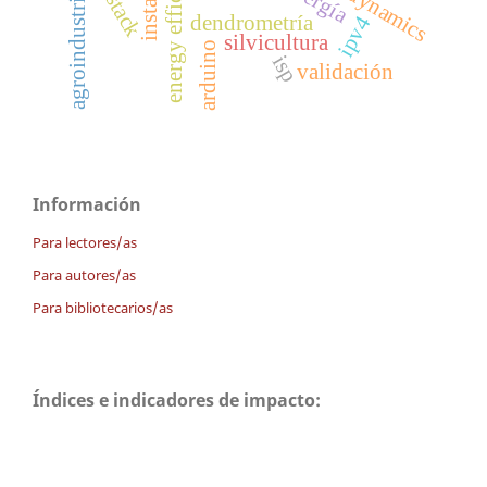
energy efficiency
agroindustria
dendrometría
ipv4
silvicultura
arduino
isp
validación
Información
Para lectores/as
Para autores/as
Para bibliotecarios/as
Índices e indicadores de impacto: