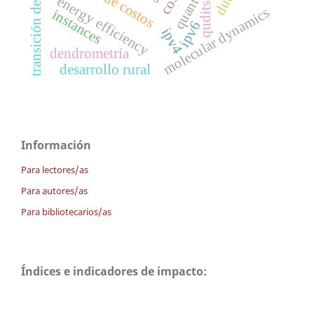
transición de ipv4 a ipv6
energy efficiency
qudits
molecular dynamics
instances
ipv6
ipv4
dendrometría
desarrollo rural
Información
Para lectores/as
Para autores/as
Para bibliotecarios/as
Índices e indicadores de impacto: