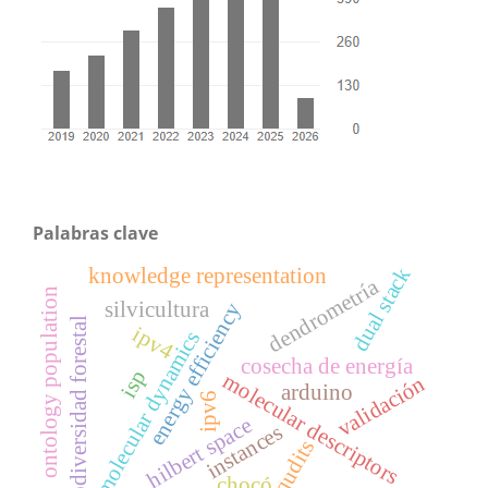
Palabras clave
dual stack
knowledge representation
dendrometría
ontology population
silvicultura
energy efficiency
biodiversidad forestal
ipv4
molecular dynamics
cosecha de energía
isp
molecular descriptors
validación
arduino
ipv6
hilbert space
instances
qudits
chocó