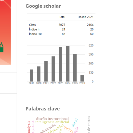
Google scholar
Palabras clave
eficiencia de costos
diseño instruccional
chocó
inteligencia artificial
dendrometría
molecular dynamics
qudits
ipv4