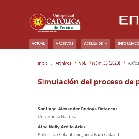
ACTUAL
ARCHIVOS
ACERCA DE
INFORMAC
Inicio
/
Archivos
/
Vol. 17 Núm. 33 (2023)
/
Artícu
Simulación del proceso de 
Santiago Alexander Bedoya Betancur
Universidad Nacional
Alba Nelly Ardila Arias
Politécnico Colombiano Jaime Isaza Cadavid