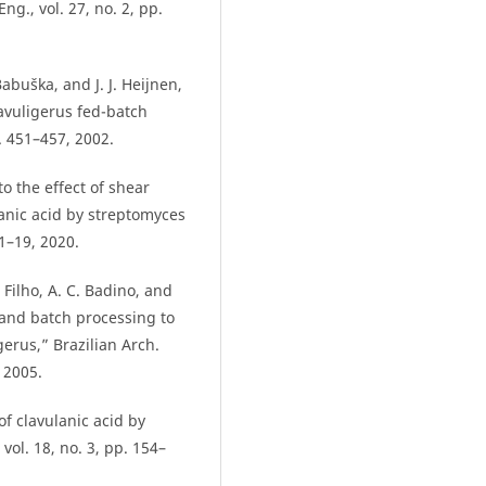
ng., vol. 27, no. 2, pp.
Babuška, and J. J. Heijnen,
avuligerus fed-batch
p. 451–457, 2002.
o the effect of shear
lanic acid by streptomyces
 1–19, 2020.
o Filho, A. C. Badino, and
and batch processing to
erus,” Brazilian Arch.
, 2005.
of clavulanic acid by
 vol. 18, no. 3, pp. 154–