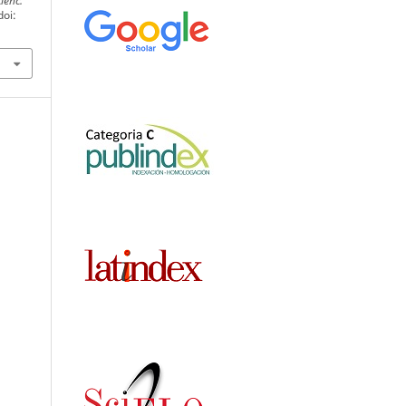
ienc.
doi: