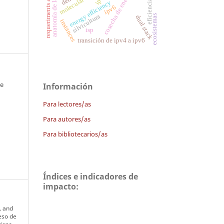
anatomía de la planta
requeriments analysis
cosecha de energía
energy efficiency
ipv6
silvicultura
ecosistemas
dual stack
instances
isp
transición de ipv4 a ipv6
 e
Información
Para lectores/as
Para autores/as
Para bibliotecarios/as
Índices e indicadores de
impacto:
, and
eso de