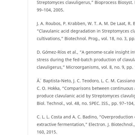
Streptomyces clavuligerus,” Bioprocess Biosyst. E
99–104, 2005.
J. A. Roubos, P. Krabben, W. T. A. M. De Laat, R. 
“Clavulanic acid degradation in Streptomyces cl
cultivations,” Biotechnol. Prog., vol. 18, no. 3, p
D. Gómez-Ríos et al., “A genome-scale insight int
stress during the fed-batch production of clavu
clavuligerus,” Microorganisms, vol. 8, no. 9, pp.
Á. ́ Baptista-Neto, J. C. Teodoro, L. C. M. Cassian
C. O. Hokka, “Comparisons between continuous 
produce clavulanic acid by Streptomyces clavulig
Biol. Technol., vol. 48, no. SPEC. ISS., pp. 97–104
C. L. L. Costa and A. C. Badino, “Overproduction 
extractive fermentation,” Electron. J. Biotechnol.,
160, 2015.