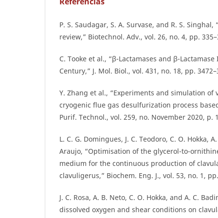
Referencias
P. S. Saudagar, S. A. Survase, and R. S. Singhal, 
review,” Biotechnol. Adv., vol. 26, no. 4, pp. 335
C. Tooke et al., “β-Lactamases and β-Lactamase I
Century,” J. Mol. Biol., vol. 431, no. 18, pp. 3472
Y. Zhang et al., “Experiments and simulation of
cryogenic flue gas desulfurization process base
Purif. Technol., vol. 259, no. November 2020, p. 
L. C. G. Domingues, J. C. Teodoro, C. O. Hokka, A.
Araujo, “Optimisation of the glycerol-to-ornithin
medium for the continuous production of clavul
clavuligerus,” Biochem. Eng. J., vol. 53, no. 1, pp
J. C. Rosa, A. B. Neto, C. O. Hokka, and A. C. Badi
dissolved oxygen and shear conditions on clavul