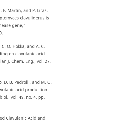
 F. Martín, and P. Liras,
eptomyces clavuligerus is
rmease gene,”
0.
, C. O. Hokka, and A. C.
ding on clavulanic acid
an J. Chem. Eng., vol. 27,
o, D. B. Pedrolli, and M. O.
avulanic acid production
ol., vol. 49, no. 4, pp.
ied Clavulanic Acid and