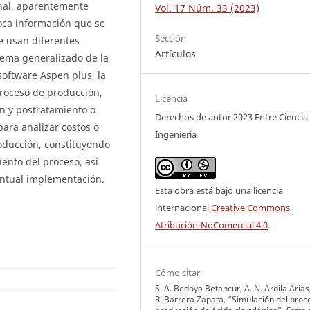
nal, aparentemente
Vol. 17 Núm. 33 (2023)
poca información que se
Sección
se usan diferentes
Artículos
uema generalizado de la
software Aspen plus, la
roceso de producción,
Licencia
n y postratamiento o
Derechos de autor 2023 Entre Ciencia
para analizar costos o
Ingeniería
oducción, constituyendo
ento del proceso, así
entual implementación.
Esta obra está bajo una licencia
internacional
Creative Commons
Atribución-NoComercial 4.0
.
Cómo citar
S. A. Bedoya Betancur, A. N. Ardila Arias
R. Barrera Zapata, “Simulación del proc