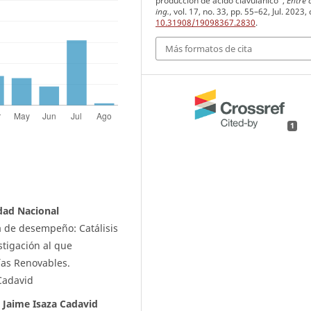
producción de ácido clavulánico”,
Entre c
ing.
, vol. 17, no. 33, pp. 55–62, Jul. 2023, 
10.31908/19098367.2830
.
Más formatos de cita
1
dad Nacional
a de desempeño: Catálisis
tigación al que
ías Renovables.
 Cadavid
o Jaime Isaza Cadavid