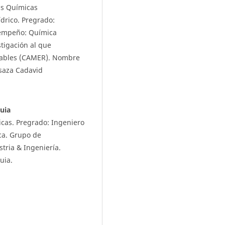
as Químicas
ídrico. Pregrado:
sempeño: Química
stigación al que
ovables (CAMER). Nombre
Isaza Cadavid
uia
icas. Pregrado: Ingeniero
ca. Grupo de
tria & Ingeniería.
uia.