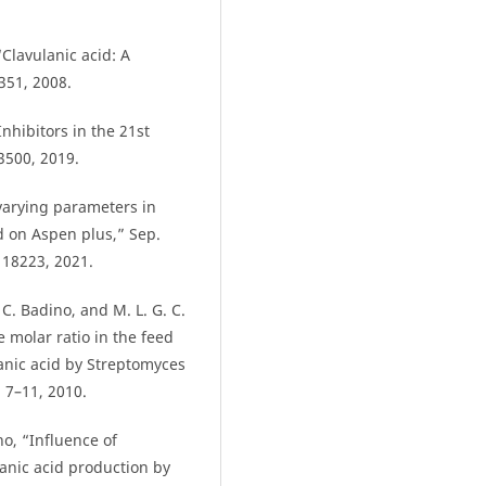
“Clavulanic acid: A
–351, 2008.
nhibitors in the 21st
–3500, 2019.
 varying parameters in
d on Aspen plus,” Sep.
118223, 2021.
 C. Badino, and M. L. G. C.
e molar ratio in the feed
anic acid by Streptomyces
. 7–11, 2010.
no, “Influence of
anic acid production by