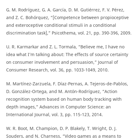
G. M. Rodríguez, G. A. García, D. M. Gutiérrez, F. V. Pérez,
and Z. C. Bohórquez, “[Competence between propioceptive
and exteroceptive conditional stimuli in a conditional
discrimination task],” Psicothema, vol. 21, pp. 390-396, 2009.
U. R. Karmarkar and Z. L. Tormala, “Believe me, I have no
idea what I’m talking about: The effects of source certainty
on consumer involvement and persuasion,” Journal of
Consumer Research, vol. 36, pp. 1033-1049, 2010.
M. Martínez-Zarzuela, F. Díaz-Pernas, A. Tejeros-de-Pablos,
D. González-Ortega, and M. Antón-Rodríguez, “Action
recognition system based on human body tracking with
depth images,” Advances in Computer Science: an
International Journal, vol. 3, pp. 115-123, 2014.
W. R. Boot, M. Champion, D. P. Blakely, T. Wright, D. J.
Souders, and N. Charness, “Video games as a means to