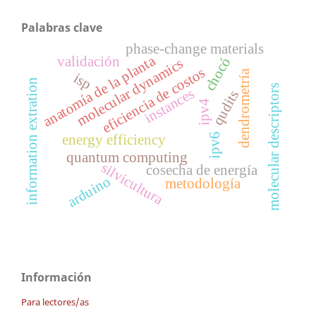
Palabras clave
phase-change materials
anatomía de la planta
validación
chocó
molecular dynamics
eficiencia de costos
dendrometría
isp
information extration
molecular descriptors
instances
qudits
ipv4
ipv6
energy efficiency
quantum computing
silvicultura
cosecha de energía
arduino
metodología
Información
Para lectores/as