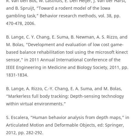
R. Van den Bos, W. Lasthuis, E. Den Heijer, J. Van der Harst,
and B. Spruijt, “Toward a rodent model of the Iowa
gambling task,” Behavior research methods, vol. 38, pp.
470-478, 2006.
B. Lange, C. Y. Chang, E. Suma, B. Newman, A. S. Rizzo, and
M. Bolas, “Development and evaluation of low cost game-
based balance rehabilitation tool using the microsoft kinect
sensor,” in 2011 Annual International Conference of the
IEEE Engineering in Medicine and Biology Society, 2011, pp.
1831-1834.
B. Lange, A. Rizzo, C.-Y. Chang, E. A. Suma, and M. Bolas,
“Markerless full body tracking: Depth-sensing technology
within virtual environments.”
S. Escalera, “Human behavior analysis from depth maps,” in
Articulated Motion and Deformable Objects, ed: Springer,
2012, pp. 282-292.