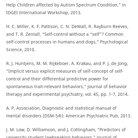
Help Children affected by Autism Spectrum Condition,” in
IDGEI International Workshop, 2013.
H. C. Miller, K. F. Pattison, C. N. DeWall, R. Rayburn-Reeves,
and T. R. Zentall, “Self-control without a “self”? Common
self-control processes in humans and dogs,” Psychological
Science, 2010.
R. J. Huntjens, M. M. Rijkeboer, A. Krakau, and P. J. de Jong,
“Implicit versus explicit measures of self-concept of self-
control and their differential predictive power for
spontaneous trait-relevant behaviors,” Journal of behavior
therapy and experimental psychiatry, vol. 45, pp. 1-7, 2014.
A. P. Association, Diagnostic and statistical manual of
mental disorders (DSM-5®): American Psychiatric Pub, 2013.
J. M. Low, D. Williamson, and J. Cottingham, “Predictors of
university student lawbreaking behaviors,” Journal of