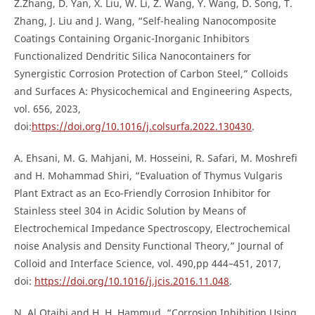
Z.Zhang, D. Yan, X. Liu, W. Li, Z. Wang, Y. Wang, D. Song, T.
Zhang, J. Liu and J. Wang, “Self-healing Nanocomposite
Coatings Containing Organic-Inorganic Inhibitors
Functionalized Dendritic Silica Nanocontainers for
Synergistic Corrosion Protection of Carbon Steel,” Colloids
and Surfaces A: Physicochemical and Engineering Aspects,
vol. 656, 2023,
doi:
https://doi.org/10.1016/j.colsurfa.2022.130430
.
A. Ehsani, M. G. Mahjani, M. Hosseini, R. Safari, M. Moshrefi
and H. Mohammad Shiri, “Evaluation of Thymus Vulgaris
Plant Extract as an Eco-Friendly Corrosion Inhibitor for
Stainless steel 304 in Acidic Solution by Means of
Electrochemical Impedance Spectroscopy, Electrochemical
noise Analysis and Density Functional Theory,” Journal of
Colloid and Interface Science, vol. 490,pp 444–451, 2017,
doi:
https://doi.org/10.1016/j.jcis.2016.11.048
.
N. Al Otaibi and H. H. Hammud, “Corrosion Inhibition Using