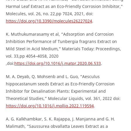
Harmal Leaf Extract as an Eco-Friendly Corrosion Inhibitor,”
Molecules, vol. 26, no. 22,pp 7024, 2021, doi:
https://doi.org/10.3390/molecules26227024
.
K. Muthukumarasamy et al, “Adsorption and Corrosion
Inhibition Performance of Tunbergia fragrans Extract on
Mild Steel in Acid Medium,” Materials Today: Proceedings,
vol. 33,pp 4054–4058, 2020
,doi:
https://doi.org/10.1016/j.matpr.2020.06.533
.
M. A. Deyab, Q. Mohsenb and L. Guo, “Aesculus
hippocastanum seeds Extract as Eco-Friendly Corrosion
Inhibitor for Desalination Plants: Experimental and
Theoretical Studies,” Molecular Liquids, vol. 361, 2022 doi:
https://doi.org/10.1016/j.molliq.2022.119594
.
A. G. Kalkhambkar, S. K. Rajappa, J. Manjanna and G. H.
Malimath, “Saussurea obvallatta Leaves Extract as a