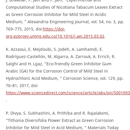
Computational Studies of Nicotiana Tabacum Leaves Extract
as Green Corrosion Inhibitor for Mild Steel in Acidic
Medium, ” Alexandria Engineering Journal, vol. 54, no. 3, pp.
769–775, 2015, doi:
https://doi-
org.ezproxy.umng.edu.co/10.1016/j.aej.2015.03.02
.
K. Azzaoui, E. Mejdoubi, S. Jodeh, A. Lamhamdi, E.
Rodríguez-Castellón, M. Algarra, A. Zarrouk, A. Errich, R.
Salghi and H. Lgaz, “Eco-friendly Green Inhibitor Gum
Arabic (GA) for the Corrosion Control of Mild Steel in
Hydrochloric Acid Medium, ” Corrosion Science, vol. 129, pp.
70–81, 2017, doi:
https://www.sciencedirect.com/science/article/abs/pii/S0010
.
P. Divya, S. Subhashini, A. Prithiba and R. Rajalaksmi,
“Tithonia Diversifolia Flower Extract as Green Corrosion
Inhibitor for Mild Steel in Acid Medium, ” Materials Today