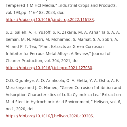
Tempered 1 M HCl Media,” Industrial Crops and Products,
vol. 193,pp. 116-183, 2023, doi:
https://doi.org/10.1016/j.indcrop.2022.116183
.
S. Z. Salleh, A. H. Yusoff, S. K. Zakaria, M. A. Azhar Taib, A. A.
Seman, M. N. Masri, M. Mohamad, S. Mamat, S. A. Sobri, A.
Ali and P. T. Teo, “Plant Extracts as Green Corrosion
Inhibitor for Ferrous Metal Alloys: A Review,” Journal of
Cleaner Production, vol. 304, 2021, doi:
https://doi.org/10.1016/j.jclepro.2021.127030
.
O.O. Ogunleye, A. O. Arinkoola, O. A. Eletta, Y. A. Osho, A. F.
Morakinyo and J. O. Hamed, “Green Corrosion Inhibition and
Adsorption Characteristics of Luffa Cylindrica Leaf Extract on
Mild Steel in Hydrochloric Acid Environment,” Heliyon, vol. 6,
no 1, 2020, doi:
https://doi.org/10.1016/j.heliyon.2020.e03205
.