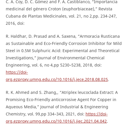
C. A. Coy, D. C. Gómez and F. A. Castiblanco, “Importancia
medicinal del género Croton (euphorbiaceae),” Revista
Cubana de Plantas Medicinales, vol. 21, no 2,pp. 234-247,
2016, doi:
R. Haldhar, D. Prasad and A. Saxena, “Armoracia Rusticana
as Sustainable and Eco-Friendly Corrosion Inhibitor for Mild
Steel in 0.5M Sulphuric Acid: Experimental and Theoretical
Investigations,” Journal of Environmental Chemical
Engineering, vol. 6, no 4,pp 5230–5238, 2018, doi:
https://doi-
org.ezproxy.umng.edu.co/10.1016/j.jece.2018.08.025
.
R. K. Ahmed and S. Zhang,, “Atriplex leucoclada Extract: A
Promising Eco-Friendly anticorrosive Agent For Copper in
Aqueous Media,” Journal of Industrial & Engineering
Chemistry, vol. 99,pp 334–343, 2021, doi:
https://doi-
org.ezproxy.umng.edu.co/10.1016/j.jiec.2021.04.042
.