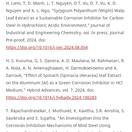
H. Liem, T. D. Manh, L. T. Nguyen, D T. Vu, D. T. Vu, K. D.
Nguyen and K. L. Ngo, “Syzygium Polyanthum (Wight) Walp.
Leaf Extract as a Sustainable Corrosion Inhibitor for Carbon
Steel in Hydrochloric Acidic Environment,” Journal of
Industrial and Engineering Chemistry, vol. In press, Journal
Pre-proof, 2024, doi:
https://doi.org/10.1016/j.jiec.2024.08.054
H. S. Kusuma, G. S. Danera, A. D. Maulana, M. Rahmasari, R.
A. Nida, A. N. Amenaghawon, H. Darmokoesoemo and A.
Zarrouk, “Effect of Spinach (Spinacia oleracea) leaf Extract
on the Aluminum (Al) as a Green Corrosion Inhibitor in HCl
Medium,” Hybrid Advances, vol. 7, 2024, doi:
https://doi.org/10.1016/j.hybadv.2024.100283
T. Rajachandrasekar, I. Muthuvel, K. Kavitha, S.R. Anishia, S.
Sasikruba and S. Sujatha, “An Investigation Into the
Corrosion Inhibition Mechanisms of Mild Steel Using