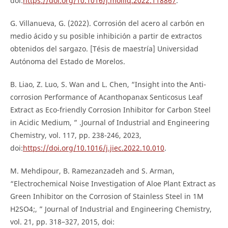
doi:
https://doi.org/10.1016/j.molliq.2022.118867
.
G. Villanueva, G. (2022). Corrosión del acero al carbón en
medio ácido y su posible inhibición a partir de extractos
obtenidos del sargazo. [Tésis de maestría] Universidad
Autónoma del Estado de Morelos.
B. Liao, Z. Luo, S. Wan and L. Chen, “Insight into the Anti-
corrosion Performance of Acanthopanax Senticosus Leaf
Extract as Eco-friendly Corrosion Inhibitor for Carbon Steel
in Acidic Medium, ” .Journal of Industrial and Engineering
Chemistry, vol. 117, pp. 238-246, 2023,
doi:
https://doi.org/10.1016/j.jiec.2022.10.010
.
M. Mehdipour, B. Ramezanzadeh and S. Arman,
“Electrochemical Noise Investigation of Aloe Plant Extract as
Green Inhibitor on the Corrosion of Stainless Steel in 1M
H2SO4;, ” Journal of Industrial and Engineering Chemistry,
vol. 21, pp. 318–327, 2015, doi: