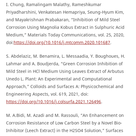
I. Chung, Ramalingam Malathy, Rameshkumar
Priyadharshini, Venkatesan Hemapriya, Seung-Hyum Kim,
and Mayakrishnan Prabakaran, “Inhibition of Mild Steel
Corrosion Using Magnolia Kobus Extract in Sulphuric Acid
Medium,” Materials Today Communications, vol. 25, 2020,
doi:
https://doi.org/10.1016/j.mtcomm.2020.101687
.
S. Abdelaziz, M. Benamira, L. Messaadia, Y. Boughoues, H.
Lahmar and A. Boudjerda, “Green Corrosion Inhibition of
Mild Steel in HCl Medium Using Leaves Extract of Arbutus
Unedo L. Plant: An Experimental and Computational
Approach,” Colloids and Surfaces A: Physicochemical and
Engineering Aspects, vol. 619, 2021, doi:
https://doi.org/10.1016/j.colsurfa.2021.126496
.
M. A.Bidi, M. Azadi and M. Rassouli, “An Enhancement on
Corrosion Resistance of Low Carbon Steel by a Novel Bio-
Inhibitor (Leech Extract) in the H2SO4 Solution,” Surfaces