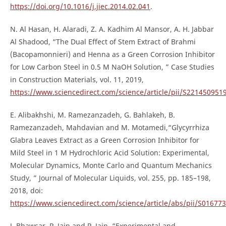
https://doi.org/10.1016/j.jiec.2014.02.041
.
N. Al Hasan, H. Alaradi, Z. A. Kadhim Al Mansor, A. H. Jabbar
Al Shadood, “The Dual Effect of Stem Extract of Brahmi
(Bacopamonnieri) and Henna as a Green Corrosion Inhibitor
for Low Carbon Steel in 0.5 M NaOH Solution, ” Case Studies
in Construction Materials, vol. 11, 2019,
https://www.sciencedirect.com/science/article/pii/S22145095
E. Alibakhshi, M. Ramezanzadeh, G. Bahlakeh, B.
Ramezanzadeh, Mahdavian and M. Motamedi,“Glycyrrhiza
Glabra Leaves Extract as a Green Corrosion Inhibitor for
Mild Steel in 1 M Hydrochloric Acid Solution: Experimental,
Molecular Dynamics, Monte Carlo and Quantum Mechanics
Study, ” Journal of Molecular Liquids, vol. 255, pp. 185–198,
2018, doi:
https://www.sciencedirect.com/science/article/abs/pii/S0167
J. Bhawsar, P. Jain and P. Jain, “Experimental and