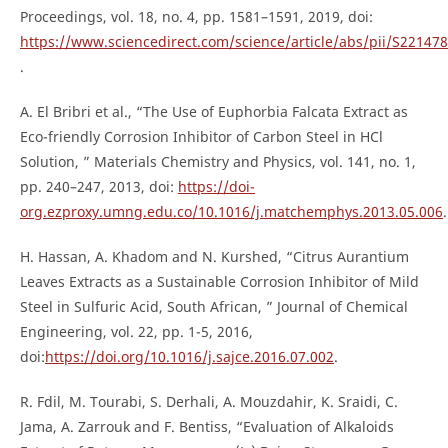
Proceedings, vol. 18, no. 4, pp. 1581–1591, 2019, doi:
https://www.sciencedirect.com/science/article/abs/pii/S2214
.
A. El Bribri et al., “The Use of Euphorbia Falcata Extract as
Eco-friendly Corrosion Inhibitor of Carbon Steel in HCl
Solution, ” Materials Chemistry and Physics, vol. 141, no. 1,
pp. 240–247, 2013, doi:
https://doi-
org.ezproxy.umng.edu.co/10.1016/j.matchemphys.2013.05.006
.
H. Hassan, A. Khadom and N. Kurshed, “Citrus Aurantium
Leaves Extracts as a Sustainable Corrosion Inhibitor of Mild
Steel in Sulfuric Acid, South African, ” Journal of Chemical
Engineering, vol. 22, pp. 1-5, 2016,
doi:
https://doi.org/10.1016/j.sajce.2016.07.002
.
R. Fdil, M. Tourabi, S. Derhali, A. Mouzdahir, K. Sraidi, C.
Jama, A. Zarrouk and F. Bentiss, “Evaluation of Alkaloids