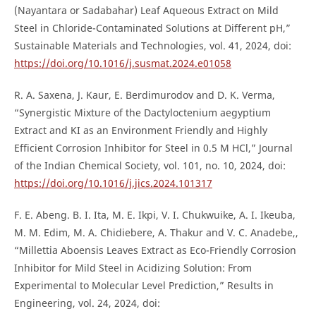
(Nayantara or Sadabahar) Leaf Aqueous Extract on Mild
Steel in Chloride-Contaminated Solutions at Different pH,”
Sustainable Materials and Technologies, vol. 41, 2024, doi:
https://doi.org/10.1016/j.susmat.2024.e01058
R. A. Saxena, J. Kaur, E. Berdimurodov and D. K. Verma,
“Synergistic Mixture of the Dactyloctenium aegyptium
Extract and KI as an Environment Friendly and Highly
Efficient Corrosion Inhibitor for Steel in 0.5 M HCl,” Journal
of the Indian Chemical Society, vol. 101, no. 10, 2024, doi:
https://doi.org/10.1016/j.jics.2024.101317
F. E. Abeng. B. I. Ita, M. E. Ikpi, V. I. Chukwuike, A. I. Ikeuba,
M. M. Edim, M. A. Chidiebere, A. Thakur and V. C. Anadebe,,
“Millettia Aboensis Leaves Extract as Eco-Friendly Corrosion
Inhibitor for Mild Steel in Acidizing Solution: From
Experimental to Molecular Level Prediction,” Results in
Engineering, vol. 24, 2024, doi: