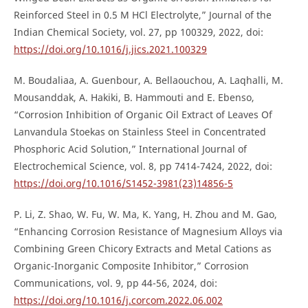
Reinforced Steel in 0.5 M HCl Electrolyte,” Journal of the
Indian Chemical Society, vol. 27, pp 100329, 2022, doi:
https://doi.org/10.1016/j.jics.2021.100329
M. Boudaliaa, A. Guenbour, A. Bellaouchou, A. Laqhalli, M.
Mousanddak, A. Hakiki, B. Hammouti and E. Ebenso,
“Corrosion Inhibition of Organic Oil Extract of Leaves Of
Lanvandula Stoekas on Stainless Steel in Concentrated
Phosphoric Acid Solution,” International Journal of
Electrochemical Science, vol. 8, pp 7414-7424, 2022, doi:
https://doi.org/10.1016/S1452-3981(23)14856-5
P. Li, Z. Shao, W. Fu, W. Ma, K. Yang, H. Zhou and M. Gao,
“Enhancing Corrosion Resistance of Magnesium Alloys via
Combining Green Chicory Extracts and Metal Cations as
Organic-Inorganic Composite Inhibitor,” Corrosion
Communications, vol. 9, pp 44-56, 2024, doi:
https://doi.org/10.1016/j.corcom.2022.06.002