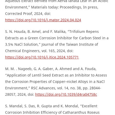
Aqueous Extract derived from Aerva lanata Leaf in an Acidic
Environment,” Materials today: Proceedings, In press,
Corrected Proof, 2024, doi:
https://doi.org/10.1016/j.matpr.2024.04.024
S. N. Houda, B. Amel, and F. Malika, “Trifolium Repens
Extracts as a Green Corrosion Inhibitor for Carbon Steel in a
3.5% NaCl Solution,” Journal of the Taiwan Institute of
Chemical Engineers, vol. 165, 2024, doi:
https://doi.org/10.1016/j.jtice.2024.105771
M. M. . Nageeb, G. A. Gaber, A. Ahmed and A. Fouda,
“Application of Lentil Seed Extract as an Inhibitor to Assess
the Corrosion Properties of Copper–nickel Alloys in a NaCl
Environment,” RSC Advances, vol. 14, no. 38, pp. 28044-
28057, 2024, doi:
https://doi.org/10.1039/d4ra04758c
S. Mandal, S. Das, R. Gupta and K. Mondal, “Excellent
Corrosion Inhibition Efficiency of Catharanthus Roseus