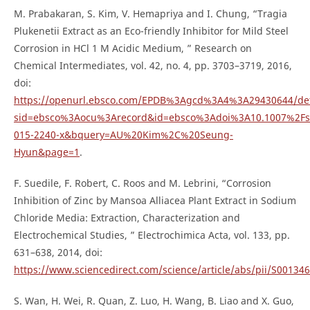
M. Prabakaran, S. Kim, V. Hemapriya and I. Chung, “Tragia
Plukenetii Extract as an Eco-friendly Inhibitor for Mild Steel
Corrosion in HCl 1 M Acidic Medium, ” Research on
Chemical Intermediates, vol. 42, no. 4, pp. 3703–3719, 2016,
doi:
https://openurl.ebsco.com/EPDB%3Agcd%3A4%3A29430644/det
sid=ebsco%3Aocu%3Arecord&id=ebsco%3Adoi%3A10.1007%2Fs
015-2240-x&bquery=AU%20Kim%2C%20Seung-
Hyun&page=1
.
F. Suedile, F. Robert, C. Roos and M. Lebrini, “Corrosion
Inhibition of Zinc by Mansoa Alliacea Plant Extract in Sodium
Chloride Media: Extraction, Characterization and
Electrochemical Studies, ” Electrochimica Acta, vol. 133, pp.
631–638, 2014, doi:
https://www.sciencedirect.com/science/article/abs/pii/S0013
S. Wan, H. Wei, R. Quan, Z. Luo, H. Wang, B. Liao and X. Guo,