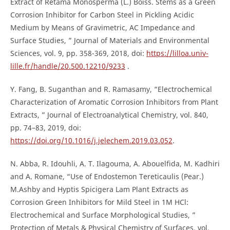
Extract of Retama Monosperma (L.) Boiss. Stems as a Green
Corrosion Inhibitor for Carbon Steel in Pickling Acidic
Medium by Means of Gravimetric, AC Impedance and
Surface Studies, ” Journal of Materials and Environmental
Sciences, vol. 9, pp. 358-369, 2018, doi:
https://lilloa.univ-
lille.fr/handle/20.500.12210/9233
.
Y. Fang, B. Suganthan and R. Ramasamy, “Electrochemical
Characterization of Aromatic Corrosion Inhibitors from Plant
Extracts, ” Journal of Electroanalytical Chemistry, vol. 840,
pp. 74–83, 2019, doi:
https://doi.org/10.1016/j.jelechem.2019.03.052
.
N. Abba, R. Idouhli, A. T. Ilagouma, A. Abouelfida, M. Kadhiri
and A. Romane, “Use of Endostemon Tereticaulis (Pear.)
M.Ashby and Hyptis Spicigera Lam Plant Extracts as
Corrosion Green Inhibitors for Mild Steel in 1M HCl:
Electrochemical and Surface Morphological Studies, ”
Protection of Metals & Physical Chemistry of Surfaces, vol.