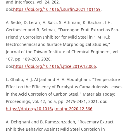
and Interfaces, vol. 24, 202,
doi:
https://doi.org/10.1016/j.surfin.2021.101159
.
A. Sedik, D. Lerari, A. Salci, S. Athmani, K. Bachari, I.H.
Gecibesler and R. Solmaz, “Dardagan Fruit Extract as Eco-
Friendly Corrosion Inhibitor for Mild Steel in 1 M HCl:
Electrochemical and Surface Morphological Studies,”
Journal of the Taiwan Institute of Chemical Engineers, vol.
107, pp. 189–200, 2020,
doi:
https://doi.org/10.1016/j.jtice.2019.12.006
.
L. Ghalib, H. J. Al Jaaf and H. A. Abdulghani, “Temperature
Effect on the Efficiency of Eucalyptus Camaldulensis Leaves
in the Acid Corrosion of Carbon Steel,” Materials Today:
Proceedings, vol. 42, no 5, pp. 2475-2481, 2021, doi:
https://doi.org/10.1016/j.matpr.2020.12.566
.
A. Dehghani and B. Ramezanzadeh, “Rosemary Extract
Inhibitive Behavior Against Mild Steel Corrosion in