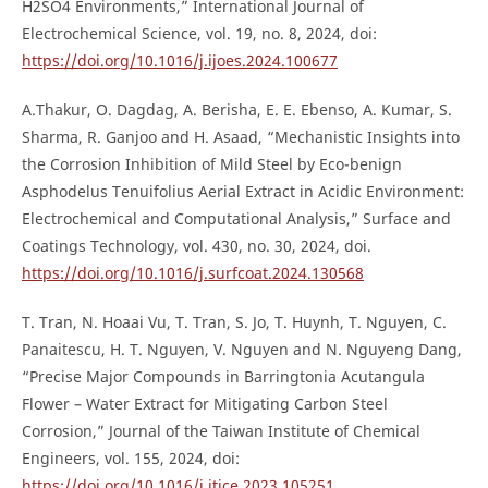
H2SO4 Environments,” International Journal of
Electrochemical Science, vol. 19, no. 8, 2024, doi:
https://doi.org/10.1016/j.ijoes.2024.100677
A.Thakur, O. Dagdag, A. Berisha, E. E. Ebenso, A. Kumar, S.
Sharma, R. Ganjoo and H. Asaad, “Mechanistic Insights into
the Corrosion Inhibition of Mild Steel by Eco-benign
Asphodelus Tenuifolius Aerial Extract in Acidic Environment:
Electrochemical and Computational Analysis,” Surface and
Coatings Technology, vol. 430, no. 30, 2024, doi.
https://doi.org/10.1016/j.surfcoat.2024.130568
T. Tran, N. Hoaai Vu, T. Tran, S. Jo, T. Huynh, T. Nguyen, C.
Panaitescu, H. T. Nguyen, V. Nguyen and N. Nguyeng Dang,
“Precise Major Compounds in Barringtonia Acutangula
Flower – Water Extract for Mitigating Carbon Steel
Corrosion,” Journal of the Taiwan Institute of Chemical
Engineers, vol. 155, 2024, doi:
https://doi.org/10.1016/j.jtice.2023.105251