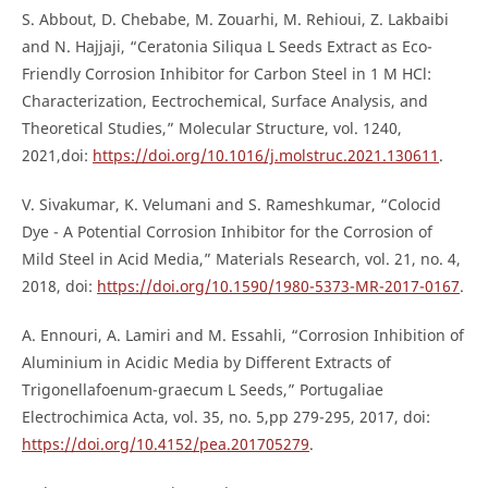
S. Abbout, D. Chebabe, M. Zouarhi, M. Rehioui, Z. Lakbaibi
and N. Hajjaji, “Ceratonia Siliqua L Seeds Extract as Eco-
Friendly Corrosion Inhibitor for Carbon Steel in 1 M HCl:
Characterization, Eectrochemical, Surface Analysis, and
Theoretical Studies,” Molecular Structure, vol. 1240,
2021,doi:
https://doi.org/10.1016/j.molstruc.2021.130611
.
V. Sivakumar, K. Velumani and S. Rameshkumar, “Colocid
Dye - A Potential Corrosion Inhibitor for the Corrosion of
Mild Steel in Acid Media,” Materials Research, vol. 21, no. 4,
2018, doi:
https://doi.org/10.1590/1980-5373-MR-2017-0167
.
A. Ennouri, A. Lamiri and M. Essahli, “Corrosion Inhibition of
Aluminium in Acidic Media by Different Extracts of
Trigonellafoenum-graecum L Seeds,” Portugaliae
Electrochimica Acta, vol. 35, no. 5,pp 279-295, 2017, doi:
https://doi.org/10.4152/pea.201705279
.