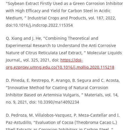
“Soybean Extract Firstly Used as a Green Corrosion Inhibitor
with High Efficacy and Yield for Carbon Steel in Acidic
Medium, ” Industrial Crops and Products, vol. 187, 2022,
doi:10.1016/j.indcrop.2022.115354
Q. Xiang and J. He, “Combining Theoretical and
Experimental Research to Understand the Anti Corrosive
Nature of Citrus Reticulata Leaf Extract, ” Molecular Liquids
Journal,, vol. 325, 2021, doi:
https://doi-
org.ezproxy.umng.edu.co/10.1016/j.molliq.2020.115218
D. Pineda, E. Restrepo, P. Arango, B. Segura and C. Acosta,
“Innovative Method for Coating of Natural Corrosion
Inhibitor Based on Artemisia Vulgaris, ” Materials, vol. 14,
no. 9, 2021, doi: 10.3390/ma14092234
D. Pedroza, M. Villalobos-Vazquez, P. Meza-Castellar and I.
Paz-Astudillo, “Evaluation of Cocoa (Theobroma Cacao L.)
Shell Extracts as Corrosion Inhibitors in Carbon Steel, ”