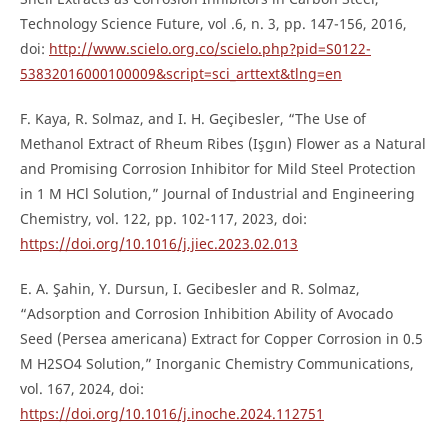
Technology Science Future, vol .6, n. 3, pp. 147-156, 2016,
doi:
http://www.scielo.org.co/scielo.php?pid=S0122-
53832016000100009&script=sci_arttext&tlng=en
F. Kaya, R. Solmaz, and I. H. Geçibesler, “The Use of
Methanol Extract of Rheum Ribes (Işgın) Flower as a Natural
and Promising Corrosion Inhibitor for Mild Steel Protection
in 1 M HCl Solution,” Journal of Industrial and Engineering
Chemistry, vol. 122, pp. 102-117, 2023, doi:
https://doi.org/10.1016/j.jiec.2023.02.013
E. A. Şahin, Y. Dursun, I. Gecibesler and R. Solmaz,
“Adsorption and Corrosion Inhibition Ability of Avocado
Seed (Persea americana) Extract for Copper Corrosion in 0.5
M H2SO4 Solution,” Inorganic Chemistry Communications,
vol. 167, 2024, doi:
https://doi.org/10.1016/j.inoche.2024.112751