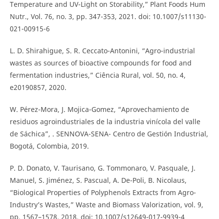
Temperature and UV-Light on Storability,” Plant Foods Hum
Nutr., Vol. 76, no. 3, pp. 347-353, 2021. doi: 10.1007/s11130-
021-00915-6
L. D. Shirahigue, S. R. Ceccato-Antonini, “Agro-industrial
wastes as sources of bioactive compounds for food and
fermentation industries,” Ciência Rural, vol. 50, no. 4,
e20190857, 2020.
W. Pérez-Mora, J. Mojica-Gomez, “Aprovechamiento de
residuos agroindustriales de la industria vinícola del valle
de Sáchica”, . SENNOVA-SENA- Centro de Gestión Industrial,
Bogotá, Colombia, 2019.
P. D. Donato, V. Taurisano, G. Tommonaro, V. Pasquale, J.
Manuel, S. Jiménez, S. Pascual, A. De-Poli, B. Nicolaus,
“Biological Properties of Polyphenols Extracts from Agro-
Industry’s Wastes,” Waste and Biomass Valorization, vol. 9,
pp. 1567–1578, 2018. doi: 10.1007/s12649-017-9939-4