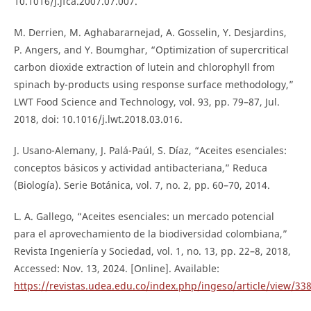
10.1016/j.jfca.2007.07.007.
M. Derrien, M. Aghabararnejad, A. Gosselin, Y. Desjardins,
P. Angers, and Y. Boumghar, “Optimization of supercritical
carbon dioxide extraction of lutein and chlorophyll from
spinach by-products using response surface methodology,”
LWT Food Science and Technology, vol. 93, pp. 79–87, Jul.
2018, doi: 10.1016/j.lwt.2018.03.016.
J. Usano-Alemany, J. Palá-Paúl, S. Díaz, “Aceites esenciales:
conceptos básicos y actividad antibacteriana,” Reduca
(Biología). Serie Botánica, vol. 7, no. 2, pp. 60–70, 2014.
L. A. Gallego, “Aceites esenciales: un mercado potencial
para el aprovechamiento de la biodiversidad colombiana,”
Revista Ingeniería y Sociedad, vol. 1, no. 13, pp. 22–8, 2018,
Accessed: Nov. 13, 2024. [Online]. Available:
https://revistas.udea.edu.co/index.php/ingeso/article/view/33