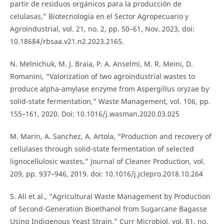
partir de residuos orgánicos para la producción de
celulasas,” Biotecnología en el Sector Agropecuario y
Agroindustrial, vol. 21, no. 2, pp. 50–61, Nov. 2023, doi:
10.18684/rbsaa.v21.n2.2023.2165.
N. Melnichuk, M. J. Braia, P. A. Anselmi, M. R. Meini, D.
Romanini, “Valorization of two agroindustrial wastes to
produce alpha-amylase enzyme from Aspergillus oryzae by
solid-state fermentation,” Waste Management, vol. 106, pp.
155–161, 2020. Doi: 10.1016/j.wasman.2020.03.025
M. Marin, A. Sanchez, A. Artola, “Production and recovery of
cellulases through solid-state fermentation of selected
lignocellulosic wastes,” Journal of Cleaner Production, vol.
209, pp. 937–946, 2019. doi: 10.1016/j.jclepro.2018.10.264
S. Ali et al., “Agricultural Waste Management by Production
of Second-Generation Bioethanol from Sugarcane Bagasse
Using Indigenous Yeast Strain,” Curr Microbiol, vol. 81, no.