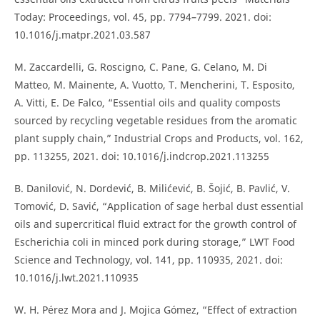
Today: Proceedings, vol. 45, pp. 7794–7799. 2021. doi:
10.1016/j.matpr.2021.03.587
M. Zaccardelli, G. Roscigno, C. Pane, G. Celano, M. Di
Matteo, M. Mainente, A. Vuotto, T. Mencherini, T. Esposito,
A. Vitti, E. De Falco, “Essential oils and quality composts
sourced by recycling vegetable residues from the aromatic
plant supply chain,” Industrial Crops and Products, vol. 162,
pp. 113255, 2021. doi: 10.1016/j.indcrop.2021.113255
B. Danilović, N. Dordević, B. Milićević, B. Šojić, B. Pavlić, V.
Tomović, D. Savić, “Application of sage herbal dust essential
oils and supercritical fluid extract for the growth control of
Escherichia coli in minced pork during storage,” LWT Food
Science and Technology, vol. 141, pp. 110935, 2021. doi:
10.1016/j.lwt.2021.110935
W. H. Pérez Mora and J. Mojica Gómez, “Effect of extraction