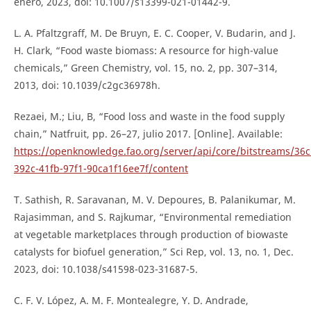
enero, 2023, doi: 10.1007/s13399-021-01442-9.
L. A. Pfaltzgraff, M. De Bruyn, E. C. Cooper, V. Budarin, and J.
H. Clark, “Food waste biomass: A resource for high-value
chemicals,” Green Chemistry, vol. 15, no. 2, pp. 307–314,
2013, doi: 10.1039/c2gc36978h.
Rezaei, M.; Liu, B, “Food loss and waste in the food supply
chain,” Natfruit, pp. 26–27, julio 2017. [Online]. Available:
https://openknowledge.fao.org/server/api/core/bitstreams/36
392c-41fb-97f1-90ca1f16ee7f/content
T. Sathish, R. Saravanan, M. V. Depoures, B. Palanikumar, M.
Rajasimman, and S. Rajkumar, “Environmental remediation
at vegetable marketplaces through production of biowaste
catalysts for biofuel generation,” Sci Rep, vol. 13, no. 1, Dec.
2023, doi: 10.1038/s41598-023-31687-5.
C. F. V. López, A. M. F. Montealegre, Y. D. Andrade,