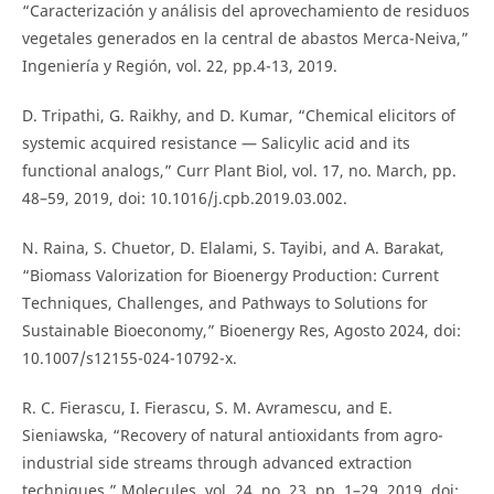
“Caracterización y análisis del aprovechamiento de residuos
vegetales generados en la central de abastos Merca-Neiva,”
Ingeniería y Región, vol. 22, pp.4-13, 2019.
D. Tripathi, G. Raikhy, and D. Kumar, “Chemical elicitors of
systemic acquired resistance — Salicylic acid and its
functional analogs,” Curr Plant Biol, vol. 17, no. March, pp.
48–59, 2019, doi: 10.1016/j.cpb.2019.03.002.
N. Raina, S. Chuetor, D. Elalami, S. Tayibi, and A. Barakat,
“Biomass Valorization for Bioenergy Production: Current
Techniques, Challenges, and Pathways to Solutions for
Sustainable Bioeconomy,” Bioenergy Res, Agosto 2024, doi:
10.1007/s12155-024-10792-x.
R. C. Fierascu, I. Fierascu, S. M. Avramescu, and E.
Sieniawska, “Recovery of natural antioxidants from agro-
industrial side streams through advanced extraction
techniques,” Molecules, vol. 24, no. 23, pp. 1–29, 2019, doi: