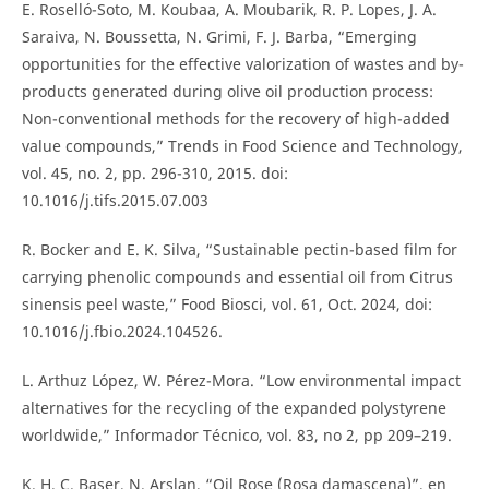
E. Roselló-Soto, M. Koubaa, A. Moubarik, R. P. Lopes, J. A.
Saraiva, N. Boussetta, N. Grimi, F. J. Barba, “Emerging
opportunities for the effective valorization of wastes and by-
products generated during olive oil production process:
Non-conventional methods for the recovery of high-added
value compounds,” Trends in Food Science and Technology,
vol. 45, no. 2, pp. 296-310, 2015. doi:
10.1016/j.tifs.2015.07.003
R. Bocker and E. K. Silva, “Sustainable pectin-based film for
carrying phenolic compounds and essential oil from Citrus
sinensis peel waste,” Food Biosci, vol. 61, Oct. 2024, doi:
10.1016/j.fbio.2024.104526.
L. Arthuz López, W. Pérez-Mora. “Low environmental impact
alternatives for the recycling of the expanded polystyrene
worldwide,” Informador Técnico, vol. 83, no 2, pp 209–219.
K. H. C. Baser, N. Arslan, “Oil Rose (Rosa damascena)”, en