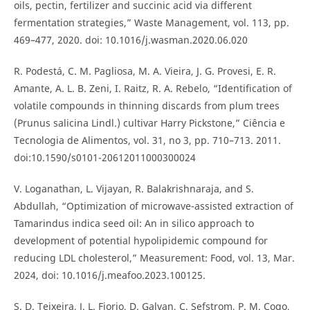
oils, pectin, fertilizer and succinic acid via different
fermentation strategies,” Waste Management, vol. 113, pp.
469–477, 2020. doi: 10.1016/j.wasman.2020.06.020
R. Podestá, C. M. Pagliosa, M. A. Vieira, J. G. Provesi, E. R.
Amante, A. L. B. Zeni, I. Raitz, R. A. Rebelo, “Identification of
volatile compounds in thinning discards from plum trees
(Prunus salicina Lindl.) cultivar Harry Pickstone,” Ciência e
Tecnologia de Alimentos, vol. 31, no 3, pp. 710–713. 2011.
doi:10.1590/s0101-20612011000300024
V. Loganathan, L. Vijayan, R. Balakrishnaraja, and S.
Abdullah, “Optimization of microwave-assisted extraction of
Tamarindus indica seed oil: An in silico approach to
development of potential hypolipidemic compound for
reducing LDL cholesterol,” Measurement: Food, vol. 13, Mar.
2024, doi: 10.1016/j.meafoo.2023.100125.
S. D. Teixeira, J. L. Fiorio, D. Galvan, C. Sefstrom, P. M. Cogo,