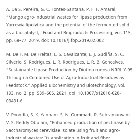
A. Da S. Pereira, G. C. Fontes-Santana, P. F. F. Amaral,
“Mango agro-industrial wastes for lipase production from
Yarrowia lipolytica and the potential of the fermented solid
as a biocatalyst,” Food and Bioproducts Processing, vol. 115,
pp. 68–77. 2019. doi: 10.1016/j.fbp.2019.02.002
M. De F. M. De Freitas, L. S. Cavalcante, E. J. Gudiña, S. C.
Silverio, S. Rodrigues, L. R. Rodrigues, L. R. B. Goncalves,
“Sustainable Lipase Production by Diutina rugosa NRRL Y-95
Through a Combined Use of Agro-Industrial Residues as
Feedstock,” Applied Biochemistry and Biotechnology, vol.
193, no. 2, pp. 589–605, 2021. doi: 10.1007/s12010-020-
03431-6
V. Poondla, S. K. Yannam, S. N. Gummadi, R. Subramanyam,
V. S. Reddy Obulam, “Enhanced production of pectinase by
Saccharomyces cerevisiae isolate using fruit and agro-
industrial wastes: Its application in fruit and fiber