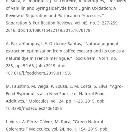
F. Mota, P. Rodrigues, J. M. Loureiro, A. Rodrigues, “Recovery
of Vanillin and Syringaldehyde from Lignin Oxidation: A
Review of Separation and Purification Processes,”
Separation & Purification Reviews, vol. 45, no. 3, 227-259,
2016. doi: 10.1080/15422119.2015.1070178
A. Parra-Campos, L.E. Ordóñez-Santos, “Natural pigment
extraction optimization from coffee exocarp and its use as a
natural dye in French meringue,” Food Chem., Vol 1, no.
285, pp. 59-66, Julio 2019. doi:
10.1016/j.foodchem.2019.01.158.
M. Faustino, M. Veiga, P. Sousa, E. M. Costa, S. Silva, “Agro-
Food Byproducts as a New Source of Natural Food
Additives,” Molecules, vol. 24, pp. 1–23, 2019. doi:
10.3390/molecules24061056
I. Viera, A. Pérez-Gálvez, M. Roca, “Green Natural
Colorants,” Molecules, vol. 24, no. 1, 154, 2019. doi: