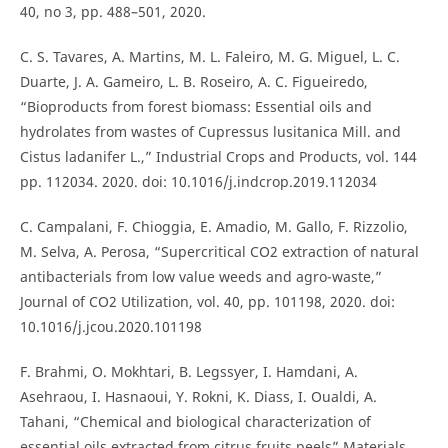
40, no 3, pp. 488–501, 2020.
C. S. Tavares, A. Martins, M. L. Faleiro, M. G. Miguel, L. C.
Duarte, J. A. Gameiro, L. B. Roseiro, A. C. Figueiredo,
“Bioproducts from forest biomass: Essential oils and
hydrolates from wastes of Cupressus lusitanica Mill. and
Cistus ladanifer L.,” Industrial Crops and Products, vol. 144
pp. 112034. 2020. doi: 10.1016/j.indcrop.2019.112034
C. Campalani, F. Chioggia, E. Amadio, M. Gallo, F. Rizzolio,
M. Selva, A. Perosa, “Supercritical CO2 extraction of natural
antibacterials from low value weeds and agro-waste,”
Journal of CO2 Utilization, vol. 40, pp. 101198, 2020. doi:
10.1016/j.jcou.2020.101198
F. Brahmi, O. Mokhtari, B. Legssyer, I. Hamdani, A.
Asehraou, I. Hasnaoui, Y. Rokni, K. Diass, I. Oualdi, A.
Tahani, “Chemical and biological characterization of
essential oils extracted from citrus fruits peels” Materials