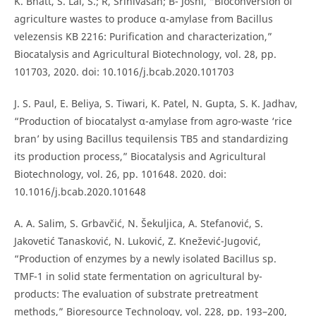
K. Bhatt, S. Lal, S.; R, Srinivasan; B- Joshi, “Bioconversion of
agriculture wastes to produce α-amylase from Bacillus
velezensis KB 2216: Purification and characterization,”
Biocatalysis and Agricultural Biotechnology, vol. 28, pp.
101703, 2020. doi: 10.1016/j.bcab.2020.101703
J. S. Paul, E. Beliya, S. Tiwari, K. Patel, N. Gupta, S. K. Jadhav,
“Production of biocatalyst α-amylase from agro-waste ‘rice
bran’ by using Bacillus tequilensis TB5 and standardizing
its production process,” Biocatalysis and Agricultural
Biotechnology, vol. 26, pp. 101648. 2020. doi:
10.1016/j.bcab.2020.101648
A. A. Salim, S. Grbavčić, N. Šekuljica, A. Stefanović, S.
Jakovetić Tanasković, N. Luković, Z. Knežević-Jugović,
“Production of enzymes by a newly isolated Bacillus sp.
TMF-1 in solid state fermentation on agricultural by-
products: The evaluation of substrate pretreatment
methods,” Bioresource Technology, vol. 228, pp. 193–200,