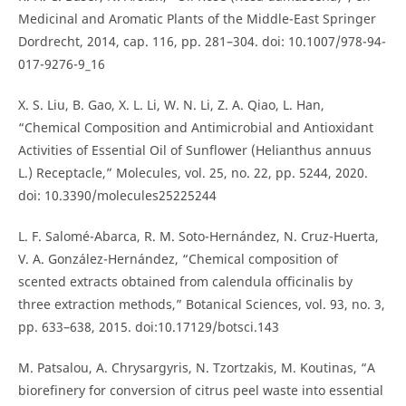
Medicinal and Aromatic Plants of the Middle-East Springer
Dordrecht, 2014, cap. 116, pp. 281–304. doi: 10.1007/978-94-
017-9276-9_16
X. S. Liu, B. Gao, X. L. Li, W. N. Li, Z. A. Qiao, L. Han,
“Chemical Composition and Antimicrobial and Antioxidant
Activities of Essential Oil of Sunflower (Helianthus annuus
L.) Receptacle,” Molecules, vol. 25, no. 22, pp. 5244, 2020.
doi: 10.3390/molecules25225244
L. F. Salomé-Abarca, R. M. Soto-Hernández, N. Cruz-Huerta,
V. A. González-Hernández, “Chemical composition of
scented extracts obtained from calendula officinalis by
three extraction methods,” Botanical Sciences, vol. 93, no. 3,
pp. 633–638, 2015. doi:10.17129/botsci.143
M. Patsalou, A. Chrysargyris, N. Tzortzakis, M. Koutinas, “A
biorefinery for conversion of citrus peel waste into essential