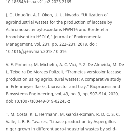
10.18684/rbsaa.v21.n2.2023.2165.
J. O. Unuofin, A. I. Okoh, U. U. Nwodo, “Utilization of
agroindustrial wastes for the production of laccase by
Achromobacter xylosoxidans HWN16 and Bordetella
bronchiseptica HSO16,” Journal of Environmental
Management, vol. 231, pp. 222–231, 2019. doi:
10.1016/j.jenvman.2018.10.016
V. E. Pinheiro, M. Michelin, A. C. Vici, P. Z. De Almeida, M. De
L. Teixeira De Moraes Polizeli, “Trametes versicolor laccase
production using agricultural wastes: A comparative study
in Erlenmeyer flasks, bioreactor and tray,” Bioprocess and
Biosystems Engineering, vol. 43, no. 3, pp. 507–514. 2020.
doi: 10.1007/s00449-019-02245-z
T. M. Costa, K. L. Hermann, M. Garcia-Roman, R. D. C. S. C.
Valle, L. B. B. Tavares, “Lipase production by Aspergillus
niger grown in different agro-industrial wastes by solid-