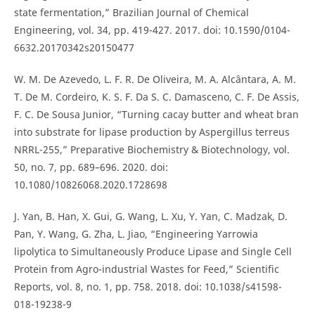
state fermentation,” Brazilian Journal of Chemical
Engineering, vol. 34, pp. 419-427. 2017. doi: 10.1590/0104-
6632.20170342s20150477
W. M. De Azevedo, L. F. R. De Oliveira, M. A. Alcântara, A. M.
T. De M. Cordeiro, K. S. F. Da S. C. Damasceno, C. F. De Assis,
F. C. De Sousa Junior, “Turning cacay butter and wheat bran
into substrate for lipase production by Aspergillus terreus
NRRL-255,” Preparative Biochemistry & Biotechnology, vol.
50, no. 7, pp. 689–696. 2020. doi:
10.1080/10826068.2020.1728698
J. Yan, B. Han, X. Gui, G. Wang, L. Xu, Y. Yan, C. Madzak, D.
Pan, Y. Wang, G. Zha, L. Jiao, “Engineering Yarrowia
lipolytica to Simultaneously Produce Lipase and Single Cell
Protein from Agro-industrial Wastes for Feed,” Scientific
Reports, vol. 8, no. 1, pp. 758. 2018. doi: 10.1038/s41598-
018-19238-9