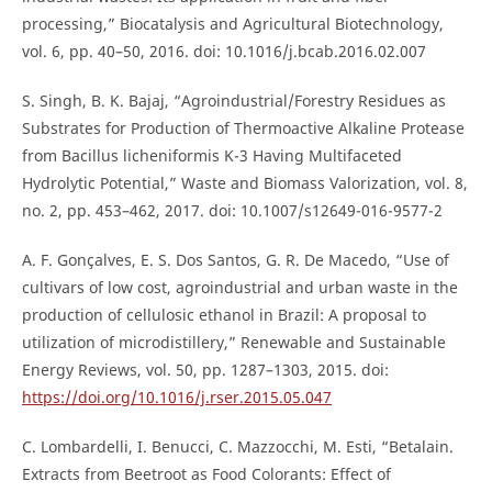
processing,” Biocatalysis and Agricultural Biotechnology,
vol. 6, pp. 40–50, 2016. doi: 10.1016/j.bcab.2016.02.007
S. Singh, B. K. Bajaj, “Agroindustrial/Forestry Residues as
Substrates for Production of Thermoactive Alkaline Protease
from Bacillus licheniformis K-3 Having Multifaceted
Hydrolytic Potential,” Waste and Biomass Valorization, vol. 8,
no. 2, pp. 453–462, 2017. doi: 10.1007/s12649-016-9577-2
A. F. Gonçalves, E. S. Dos Santos, G. R. De Macedo, “Use of
cultivars of low cost, agroindustrial and urban waste in the
production of cellulosic ethanol in Brazil: A proposal to
utilization of microdistillery,” Renewable and Sustainable
Energy Reviews, vol. 50, pp. 1287–1303, 2015. doi:
https://doi.org/10.1016/j.rser.2015.05.047
C. Lombardelli, I. Benucci, C. Mazzocchi, M. Esti, “Betalain.
Extracts from Beetroot as Food Colorants: Effect of