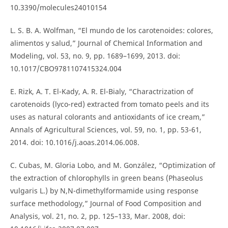
10.3390/molecules24010154
L. S. B. A. Wolfman, “El mundo de los carotenoides: colores,
alimentos y salud,” Journal of Chemical Information and
Modeling, vol. 53, no. 9, pp. 1689–1699, 2013. doi:
10.1017/CBO9781107415324.004
E. Rizk, A. T. El-Kady, A. R. El-Bialy, “Charactrization of
carotenoids (lyco-red) extracted from tomato peels and its
uses as natural colorants and antioxidants of ice cream,”
Annals of Agricultural Sciences, vol. 59, no. 1, pp. 53-61,
2014. doi: 10.1016/j.aoas.2014.06.008.
C. Cubas, M. Gloria Lobo, and M. González, “Optimization of
the extraction of chlorophylls in green beans (Phaseolus
vulgaris L.) by N,N-dimethylformamide using response
surface methodology,” Journal of Food Composition and
Analysis, vol. 21, no. 2, pp. 125–133, Mar. 2008, doi: