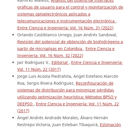
Ramírez Mateus,
Análisis del diseño de interfaces
gráficas de usuario para el control y monitorización de
sistemas optoelectrónicos aplicados a
telecomunicaciones e instrumentación electrónica
,
Entre Ciencia e Ingeniería: Vol. 16 Núm. 31 (2022)
Orlando Castiblanco Urrego, Juan Andrés Sandoval,
Revisión del potencial de obtención de biohidrógeno a
partir de microalgas en Colombia
,
Entre Ciencia e
Ingeniería: Vol. 16 Núm. 32 (2022)
Jair Rodriguez V.,
Editorial
,
Entre Ciencia e Ingeniería:
Vol. 11 Núm. 22 (2017)
Jorge Luis Acosta Piedrahita, Angel Estefano Alarcón
Roa, Sergio Rivera Rodriguez,
Reconfiguración de
sistemas de distribución para minimizar pérdidas
utilizando optimización heurística: Métodos BPSO y
DEEPSO
,
Entre Ciencia e Ingeniería: Vol. 11 Núm. 22
(2017)
Ángel Andrés Andrade Morales, Álvaro Hernán
Restrepo Victoria, Juan Esteban Tibaquirá,
Estimación