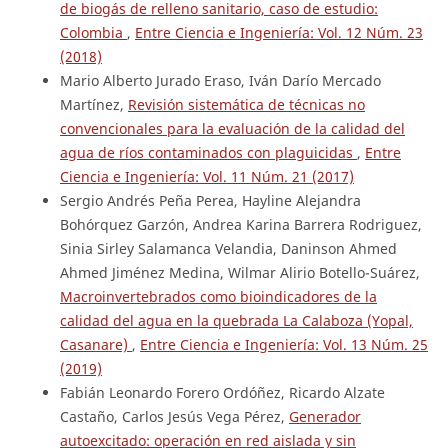
de biogás de relleno sanitario, caso de estudio:
Colombia
,
Entre Ciencia e Ingeniería: Vol. 12 Núm. 23
(2018)
Mario Alberto Jurado Eraso, Iván Darío Mercado
Martínez,
Revisión sistemática de técnicas no
convencionales para la evaluación de la calidad del
agua de ríos contaminados con plaguicidas
,
Entre
Ciencia e Ingeniería: Vol. 11 Núm. 21 (2017)
Sergio Andrés Peña Perea, Hayline Alejandra
Bohórquez Garzón, Andrea Karina Barrera Rodriguez,
Sinia Sirley Salamanca Velandia, Daninson Ahmed
Ahmed Jiménez Medina, Wilmar Alirio Botello-Suárez,
Macroinvertebrados como bioindicadores de la
calidad del agua en la quebrada La Calaboza (Yopal,
Casanare)
,
Entre Ciencia e Ingeniería: Vol. 13 Núm. 25
(2019)
Fabián Leonardo Forero Ordóñez, Ricardo Alzate
Castaño, Carlos Jesús Vega Pérez,
Generador
autoexcitado: operación en red aislada y sin