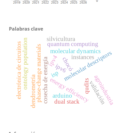
Palabras clave
silvicultura
ontology population
quantum computing
electrónica de circuitos
phase-change materials
molecular dynamics
molecular descriptors
instances
ipv4
chocó
cosecha de energía
ipv6
isp
agroindustria
dendrometría
energy efficiency
qudits
validación
arduino
dual stack