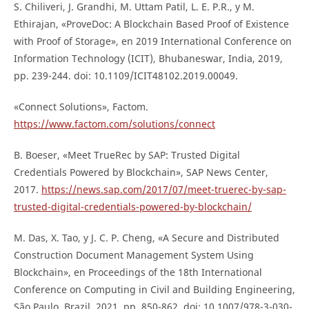
S. Chiliveri, J. Grandhi, M. Uttam Patil, L. E. P.R., y M.
Ethirajan, «ProveDoc: A Blockchain Based Proof of Existence
with Proof of Storage», en 2019 International Conference on
Information Technology (ICIT), Bhubaneswar, India, 2019,
pp. 239-244. doi: 10.1109/ICIT48102.2019.00049.
«Connect Solutions», Factom.
https://www.factom.com/solutions/connect
B. Boeser, «Meet TrueRec by SAP: Trusted Digital
Credentials Powered by Blockchain», SAP News Center,
2017.
https://news.sap.com/2017/07/meet-truerec-by-sap-
trusted-digital-credentials-powered-by-blockchain/
M. Das, X. Tao, y J. C. P. Cheng, «A Secure and Distributed
Construction Document Management System Using
Blockchain», en Proceedings of the 18th International
Conference on Computing in Civil and Building Engineering,
São Paulo, Brazil, 2021, pp. 850-862. doi: 10.1007/978-3-030-