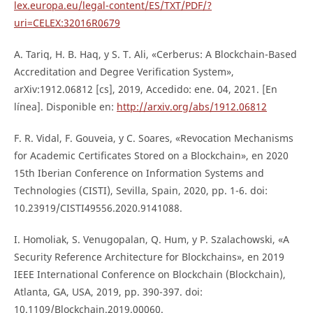
lex.europa.eu/legal-content/ES/TXT/PDF/?
uri=CELEX:32016R0679
A. Tariq, H. B. Haq, y S. T. Ali, «Cerberus: A Blockchain-Based
Accreditation and Degree Verification System»,
arXiv:1912.06812 [cs], 2019, Accedido: ene. 04, 2021. [En
línea]. Disponible en:
http://arxiv.org/abs/1912.06812
F. R. Vidal, F. Gouveia, y C. Soares, «Revocation Mechanisms
for Academic Certificates Stored on a Blockchain», en 2020
15th Iberian Conference on Information Systems and
Technologies (CISTI), Sevilla, Spain, 2020, pp. 1-6. doi:
10.23919/CISTI49556.2020.9141088.
I. Homoliak, S. Venugopalan, Q. Hum, y P. Szalachowski, «A
Security Reference Architecture for Blockchains», en 2019
IEEE International Conference on Blockchain (Blockchain),
Atlanta, GA, USA, 2019, pp. 390-397. doi:
10.1109/Blockchain.2019.00060.