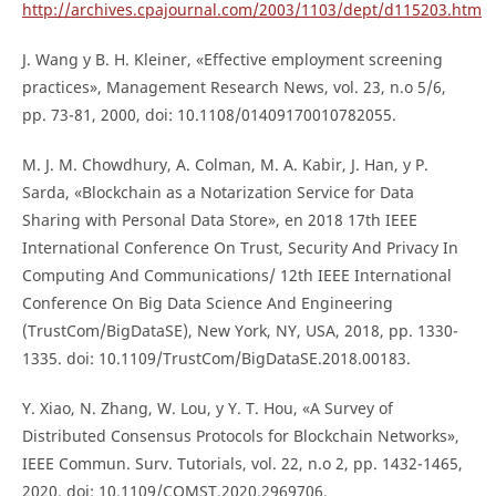
http://archives.cpajournal.com/2003/1103/dept/d115203.htm
J. Wang y B. H. Kleiner, «Effective employment screening
practices», Management Research News, vol. 23, n.o 5/6,
pp. 73-81, 2000, doi: 10.1108/01409170010782055.
M. J. M. Chowdhury, A. Colman, M. A. Kabir, J. Han, y P.
Sarda, «Blockchain as a Notarization Service for Data
Sharing with Personal Data Store», en 2018 17th IEEE
International Conference On Trust, Security And Privacy In
Computing And Communications/ 12th IEEE International
Conference On Big Data Science And Engineering
(TrustCom/BigDataSE), New York, NY, USA, 2018, pp. 1330-
1335. doi: 10.1109/TrustCom/BigDataSE.2018.00183.
Y. Xiao, N. Zhang, W. Lou, y Y. T. Hou, «A Survey of
Distributed Consensus Protocols for Blockchain Networks»,
IEEE Commun. Surv. Tutorials, vol. 22, n.o 2, pp. 1432-1465,
2020, doi: 10.1109/COMST.2020.2969706.