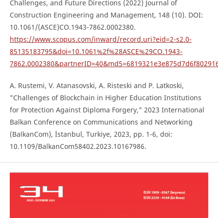
Challenges, and Future Directions (2022) Journal of
Construction Engineering and Management, 148 (10). DOI:
10.1061/(ASCE)CO.1943-7862.0002380.
https://www.scopus.com/inward/record.uri?eid=2-s2.0-
85135183795&doi=10.1061%2f%28ASCE%29CO.1943-
7862.0002380&partnerID=40&md5=6819321e3e875d7d6f80291
A. Rustemi, V. Atanasovski, A. Risteski and P. Latkoski,
"Challenges of Blockchain in Higher Education Institutions
for Protection Against Diploma Forgery," 2023 International
Balkan Conference on Communications and Networking
(BalkanCom), İstanbul, Turkiye, 2023, pp. 1-6, doi:
10.1109/BalkanCom58402.2023.10167986.