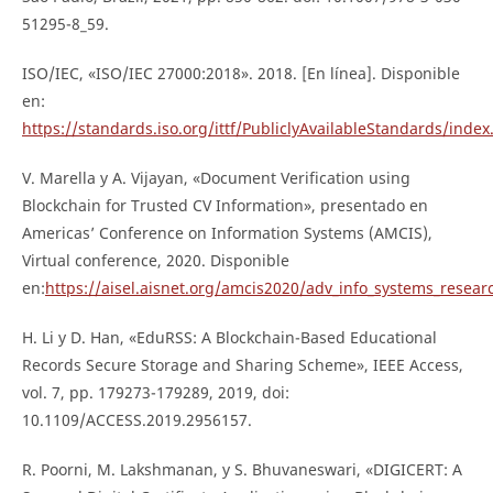
51295-8_59.
ISO/IEC, «ISO/IEC 27000:2018». 2018. [En línea]. Disponible
en:
https://standards.iso.org/ittf/PubliclyAvailableStandards/index
V. Marella y A. Vijayan, «Document Verification using
Blockchain for Trusted CV Information», presentado en
Americas’ Conference on Information Systems (AMCIS),
Virtual conference, 2020. Disponible
en:
https://aisel.aisnet.org/amcis2020/adv_info_systems_resea
H. Li y D. Han, «EduRSS: A Blockchain-Based Educational
Records Secure Storage and Sharing Scheme», IEEE Access,
vol. 7, pp. 179273-179289, 2019, doi:
10.1109/ACCESS.2019.2956157.
R. Poorni, M. Lakshmanan, y S. Bhuvaneswari, «DIGICERT: A