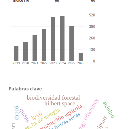
Palabras clave
biodiversidad forestal
energy efficiency
arduino
hilbert space
costos de producción agrícola
chocó
cosecha de energía
qudits
ipv6