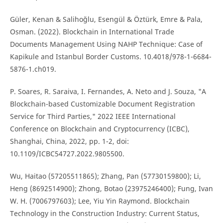
Güler, Kenan & Salihoğlu, Esengül & Öztürk, Emre & Pala,
Osman. (2022). Blockchain in International Trade
Documents Management Using NAHP Technique: Case of
Kapikule and Istanbul Border Customs. 10.4018/978-1-6684-
5876-1.ch019.
P. Soares, R. Saraiva, I. Fernandes, A. Neto and J. Souza, "A
Blockchain-based Customizable Document Registration
Service for Third Parties," 2022 IEEE International
Conference on Blockchain and Cryptocurrency (ICBC),
Shanghai, China, 2022, pp. 1-2, doi:
10.1109/ICBC54727.2022.9805500.
Wu, Haitao (57205511865); Zhang, Pan (57730159800); Li,
Heng (8692514900); Zhong, Botao (23975246400); Fung, Ivan
W. H. (7006797603); Lee, Yiu Yin Raymond. Blockchain
Technology in the Construction Industry: Current Status,