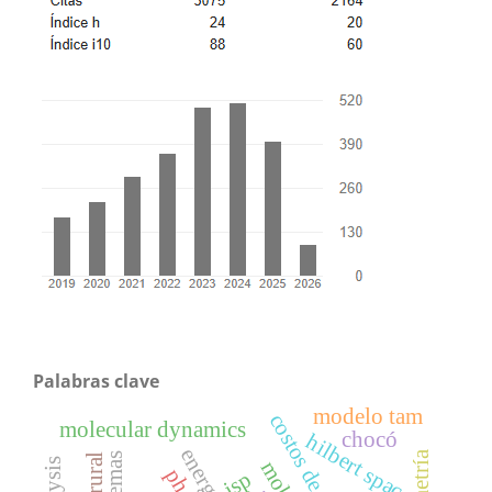
Palabras clave
modelo tam
molecular dynamics
chocó
hilbert space
isp