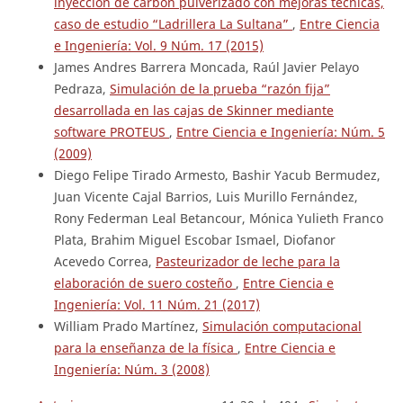
inyección de carbón pulverizado con mejoras técnicas,
caso de estudio “Ladrillera La Sultana”
,
Entre Ciencia
e Ingeniería: Vol. 9 Núm. 17 (2015)
James Andres Barrera Moncada, Raúl Javier Pelayo
Pedraza,
Simulación de la prueba “razón fija”
desarrollada en las cajas de Skinner mediante
software PROTEUS
,
Entre Ciencia e Ingeniería: Núm. 5
(2009)
Diego Felipe Tirado Armesto, Bashir Yacub Bermudez,
Juan Vicente Cajal Barrios, Luis Murillo Fernández,
Rony Federman Leal Betancour, Mónica Yulieth Franco
Plata, Brahim Miguel Escobar Ismael, Diofanor
Acevedo Correa,
Pasteurizador de leche para la
elaboración de suero costeño
,
Entre Ciencia e
Ingeniería: Vol. 11 Núm. 21 (2017)
William Prado Martínez,
Simulación computacional
para la enseñanza de la física
,
Entre Ciencia e
Ingeniería: Núm. 3 (2008)