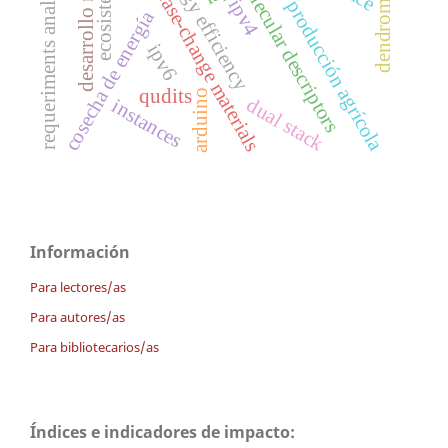
costos de producción agrícola
energy efficiency
dendrometría
ecosistemas
desarrollo rural
requeriments analysis
molecular descriptors
phase-change materials
ipv4
cosecha de energía
ipv6
qudits
arduino
dual stack
instances
Información
Para lectores/as
Para autores/as
Para bibliotecarios/as
Índices e indicadores de impacto: