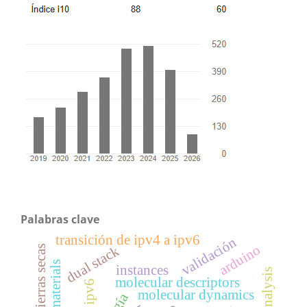
Palabras clave
transición de ipv4 a ipv6
validación
arduino
dual stack
instances
molecular descriptors
ipv6
molecular dynamics