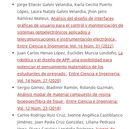
Jorge Eliecer Galvis Velandia, Karla Cecilia Puerto
López, Laura Nataly Galvis Velandia, Jhon Jairo
Ramírez Mateus,
Análisis del diseño de interfaces
gráficas de usuario para el control y monitorización de
sistemas optoelectrónicos aplicados a
telecomunicaciones e instrumentación electrónica
,
Entre Ciencia e Ingeniería: Vol. 16 Núm. 31 (2022)
Juan Carlos Henao López, Euclides Murcia Londoño,
La
robótica y el diseño de APP: una posibilidad para
potenciar el pensamiento matemático de los
estudiantes de pregrado
,
Entre Ciencia e Ingeniería:
Vol. 14 Núm. 27 (2020)
Sergio Gómez, Bladimir Ramón, Rolando Guzmán,
Análisis modal de material compuesto de resina
bioepoxy/fibra de fique
,
Entre Ciencia e Ingeniería:
Vol. 12 Núm. 23 (2018)
Carlos Rodrigo Ruiz Cruz, Ivonne Angélica Castiblanco
Jiménez, Joan Paola Cruz González, Liliana Pedraza
Vega, Diana Catalina Londoño Restrepo,
Juegos de