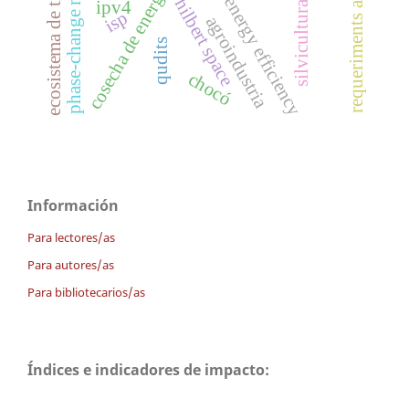
ecosistema de tierras secas
phase-change materials
requeriments analysis
cosecha de energía
energy efficiency
hilbert space
ipv4
silvicultura
isp
agroindustria
qudits
chocó
Información
Para lectores/as
Para autores/as
Para bibliotecarios/as
Índices e indicadores de impacto: