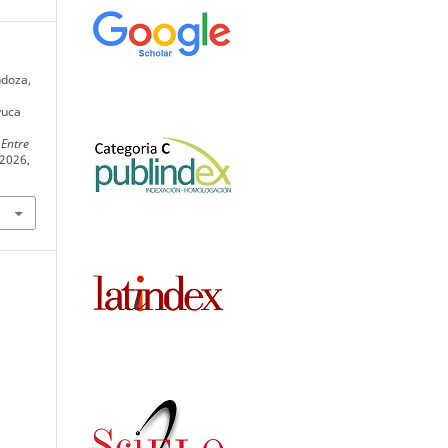
ndoza,
yuca
,
Entre
 2026,