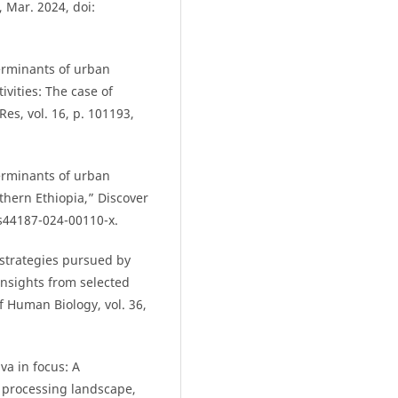
, Mar. 2024, doi:
eterminants of urban
ivities: The case of
Res, vol. 16, p. 101193,
eterminants of urban
uthern Ethiopia,” Discover
7/s44187-024-00110-x.
e strategies pursued by
Insights from selected
f Human Biology, vol. 36,
va in focus: A
, processing landscape,