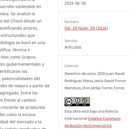
2026-06-30
sarrollo sostenible en
bia. Se analizó la
to del Chocó desde un
Número
Vol. 20 Núm. 39 (2026)
entificando actores,
s estructurales que
Sección
odología se basó en una
Artículos
tífica, técnica e
cidas como Scopus,
ntes gubernamentales y
Licencia
ntificaron los
Derechos de autor 2026 Juan David
, potencialidades del
Rodríguez Mena, Jesús David Ponce
ades de mejora a partir de
Mendoza, Jhon Jerley Torres Torres
 agregado. Entre los
vo frente al cambio
a creciente de productos
Esta obra está bajo una licencia
des como la escasa
internacional
Creative Commons
alidad del mercado y la
Atribución-NoComercial 4.0
.
e la cadena productiva de