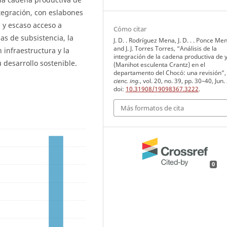
ntegración, con eslabones
 y escaso acceso a
Cómo citar
s de subsistencia, la
J. D. . Rodríguez Mena, J. D. . . Ponce Me
and J. J. Torres Torres, “Análisis de la
 infraestructura y la
integración de la cadena productiva de 
 desarrollo sostenible.
(Manihot esculenta Crantz) en el
departamento del Chocó: una revisión”
cienc. ing.
, vol. 20, no. 39, pp. 30–40, Jun.
doi:
10.31908/19098367.3222
.
Más formatos de cita
0