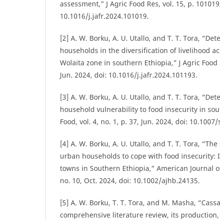
assessment,” J Agric Food Res, vol. 15, p. 101019
10.1016/j.jafr.2024.101019.
[2] A. W. Borku, A. U. Utallo, and T. T. Tora, “D
households in the diversification of livelihood act
Wolaita zone in southern Ethiopia,” J Agric Food 
Jun. 2024, doi: 10.1016/j.jafr.2024.101193.
[3] A. W. Borku, A. U. Utallo, and T. T. Tora, “D
household vulnerability to food insecurity in so
Food, vol. 4, no. 1, p. 37, Jun. 2024, doi: 10.100
[4] A. W. Borku, A. U. Utallo, and T. T. Tora, “Th
urban households to cope with food insecurity: 
towns in Southern Ethiopia,” American Journal o
no. 10, Oct. 2024, doi: 10.1002/ajhb.24135.
[5] A. W. Borku, T. T. Tora, and M. Masha, “Cassa
comprehensive literature review, its production