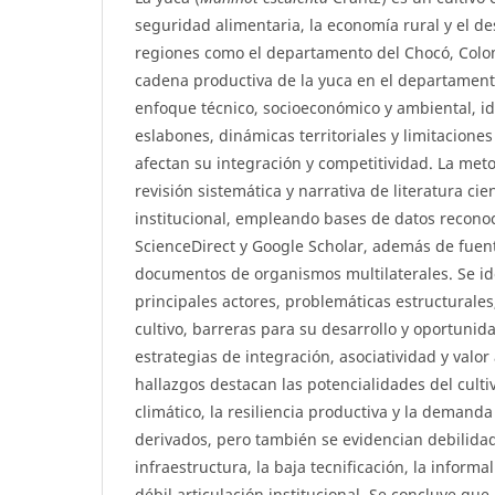
seguridad alimentaria, la economía rural y el de
regiones como el departamento del Chocó, Colom
cadena productiva de la yuca en el departamen
enfoque técnico, socioeconómico y ambiental, id
eslabones, dinámicas territoriales y limitacione
afectan su integración y competitividad. La met
revisión sistemática y narrativa de literatura cien
institucional, empleando bases de datos recono
ScienceDirect y Google Scholar, además de fue
documentos de organismos multilaterales. Se ide
principales actores, problemáticas estructurales
cultivo, barreras para su desarrollo y oportunid
estrategias de integración, asociatividad y valor
hallazgos destacan las potencialidades del culti
climático, la resiliencia productiva y la demand
derivados, pero también se evidencian debilida
infraestructura, la baja tecnificación, la inform
débil articulación institucional. Se concluye qu