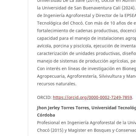
Universidad De La Salle (2019), Doctor en Admin
la Universidad de San Buenaventura Cali (2024)
de Ingeniería Agroforestal y Director de la EPSE
Tecnológica del Chocó. Con más de 10 años de e
fortalecimiento de cadenas productivas, docencia
capacidad para el manejo de instalaciones agro
avícola, porcina y piscícola, ejecución de inventa
caracterización de unidades productivas, diseño
manejo de sistemas de producción agrícolas, pec
Con interés en líneas de investigación en Bione
Agropecuaria, Agroforestería, Silvivultura y Man
recursos naturales.
ORCID:
https://orcid.org/0000-0002-7249-7859
.
Jhon Jerley Torres Torres, Universidad Tecnoló
Córdoba
Profesional en Ingeniería Agroforestal de la Uni
Chocó (2015) y Magister en Bosques y Conservac