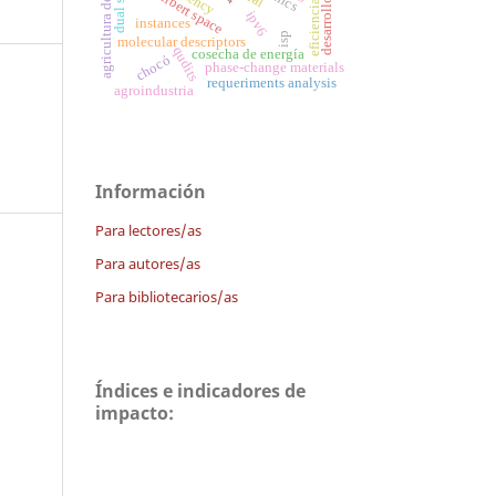
agricultura de precisión
desarrollo rural
dual stack
hilbert space
ipv6
instances
isp
molecular descriptors
qudits
cosecha de energía
chocó
phase-change materials
requeriments analysis
agroindustria
Información
Para lectores/as
Para autores/as
Para bibliotecarios/as
Índices e indicadores de
impacto: