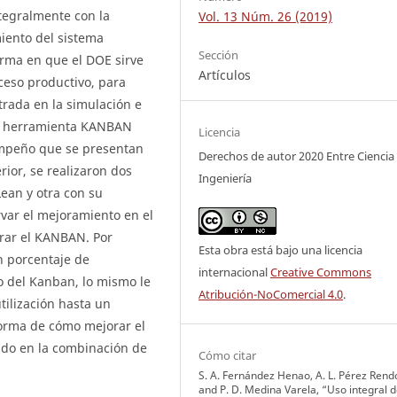
tegralmente con la
Vol. 13 Núm. 26 (2019)
iento del sistema
Sección
orma en que el DOE sirve
Artículos
oceso productivo, para
rada en la simulación e
la herramienta KANBAN
Licencia
empeño que se presentan
Derechos de autor 2020 Entre Ciencia
rior, se realizaron dos
Ingeniería
Lean y otra con su
var el mejoramiento en el
rar el KANBAN. Por
Esta obra está bajo una licencia
n porcentaje de
internacional
Creative Commons
o del Kanban, lo mismo le
Atribución-NoComercial 4.0
.
tilización hasta un
forma de cómo mejorar el
ado en la combinación de
Cómo citar
S. A. Fernández Henao, A. L. Pérez Rend
and P. D. Medina Varela, “Uso integral 