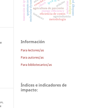
transición de ipv4 a ipv6
ontology population
quantum computing
molecular dynamics
hilbert space
ipv4
arduino
chocó
agricultura de precisión
energy efficiency
instances
eficiencia de costos
agroindustria
metodología
Información
 e
Para lectores/as
Para autores/as
Para bibliotecarios/as
Índices e indicadores de
impacto:
on,
de