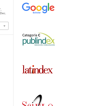
”,
 Dec.