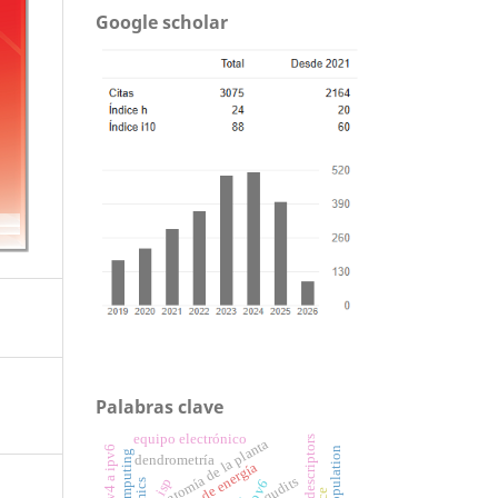
Google scholar
Palabras clave
equipo electrónico
molecular descriptors
anatomía de la planta
dendrometría
cosecha de energía
qudits
isp
ipv6