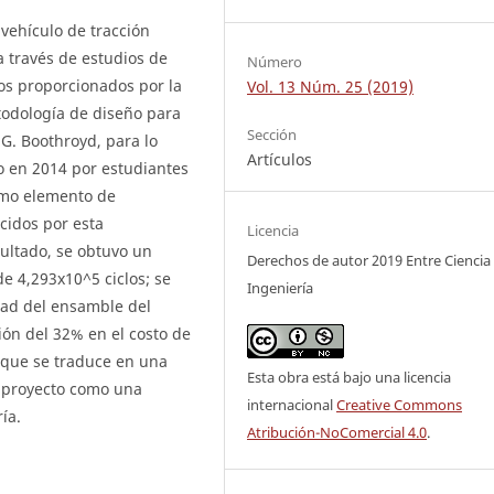
 vehículo de tracción
 través de estudios de
Número
tos proporcionados por la
Vol. 13 Núm. 25 (2019)
odología de diseño para
Sección
. Boothroyd, para lo
Artículos
do en 2014 por estudiantes
omo elemento de
cidos por esta
Licencia
ultado, se obtuvo un
Derechos de autor 2019 Entre Ciencia
e 4,293x10^5 ciclos; se
Ingeniería
dad del ensamble del
ón del 32% en el costo de
o que se traduce en una
Esta obra está bajo una licencia
l proyecto como una
internacional
Creative Commons
ía.
Atribución-NoComercial 4.0
.