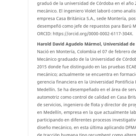
graduó de la universidad de Córdoba en el año
mecánico. El ingeniero Violet laboró como analis
empresa Casa Británica S.A., sede Montería, po
desempeñó como jefe de repuestos para Barú M
ORCID: https://orcid.org/0000-0002-6117-304X.
Harold David Agudelo Mármol, Universidad de
Nació en Montería, Colombia el 07 de febrero d
Mecánico graduado de la Universidad de Córdob
2015 donde fue distinguido en las pruebas ECAE
mecánico; actualmente se encuentra en formaci
gerencia financiera en la Universidad Pontificia 
Medellín. Se ha desempeñado en el área de servi
automotriz como control de calidad en Casa Brit
de servicios, ingeniero de flota y director de pr
en Medellín, empresa en la que actualmente lab
participando en diferentes procesos investigativ
diseño mecánico, en esta última aplicando DFMA
de tracción humana tipo recumbent como altern