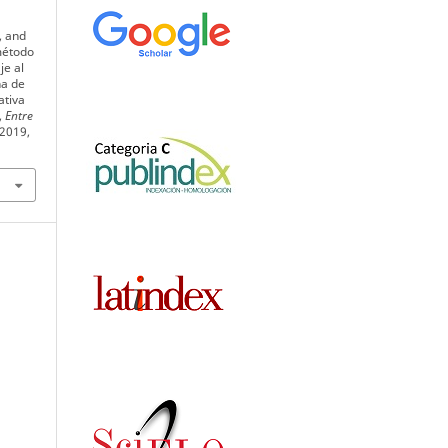
, and
método
je al
na de
ativa
,
Entre
 2019,