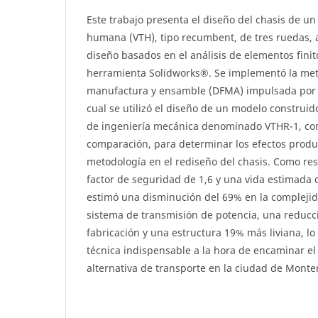
Este trabajo presenta el diseño del chasis de un
humana (VTH), tipo recumbent, de tres ruedas, a
diseño basados en el análisis de elementos fini
herramienta Solidworks®. Se implementó la met
manufactura y ensamble (DFMA) impulsada por G
cual se utilizó el diseño de un modelo construi
de ingeniería mecánica denominado VTHR-1, c
comparación, para determinar los efectos produ
metodología en el rediseño del chasis. Como res
factor de seguridad de 1,6 y una vida estimada d
estimó una disminución del 69% en la compleji
sistema de transmisión de potencia, una reducci
fabricación y una estructura 19% más liviana, l
técnica indispensable a la hora de encaminar e
alternativa de transporte en la ciudad de Monter