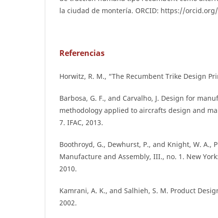
la ciudad de montería. ORCID: https://orcid.or
Referencias
Horwitz, R. M., “The Recumbent Trike Design Pri
Barbosa, G. F., and Carvalho, J. Design for man
methodology applied to aircrafts design and man
7. IFAC, 2013.
Boothroyd, G., Dewhurst, P., and Knight, W. A., 
Manufacture and Assembly, III., no. 1. New York:
2010.
Kamrani, A. K., and Salhieh, S. M. Product Design 
2002.