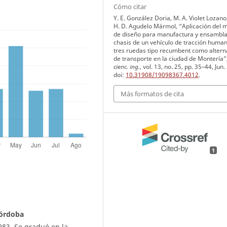
Cómo citar
Y. E. González Doria, M. A. Violet Lozano
H. D. Agudelo Mármol, “Aplicación del 
de diseño para manufactura y ensambla
chasis de un vehículo de tracción huma
tres ruedas tipo recumbent como altern
de transporte en la ciudad de Montería”
cienc. ing.
, vol. 13, no. 25, pp. 35–44, Jun.
doi:
10.31908/19098367.4012
.
Más formatos de cita
1
córdoba
983. Se graduó en la