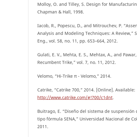
Molloy, O. and Tilley, S. Design for Manufacturin
Chapman & Hall, 1998.
Iacob, R., Popescu, D., and Mitrouchev, P. “Ass
Analysis and Modeling Techniques: A Review,” Str
Eng., vol. 58, no. 11, pp. 653–664, 2012.
Gulati, E. V., Mehta, E. S., Mehtax, A., and Pawar
Recumbent Trike,” vol. 7, no. 11, 2012.
Velomo, “Hi-Trike π - Velomo,” 2014.
Catrike, “Catrike 700,” 2014. [Online]. Available:
http://www.catrike.com/#!700/c1dnt
.
Buitrago, E. “Diseño del sistema de suspensión
tipo fórmula SENA,” Universidad Nacional de Co
2011.