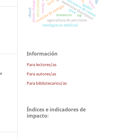
phase-change materials
eficiencia de costos
silvicultura
ipv6
molecular descriptors
qudits
cosecha de energía
ipv4
chocó
instances
isp
agricultura de precisión
inteligencia artificial
Información
Para lectores/as
 e
Para autores/as
Para bibliotecarios/as
Índices e indicadores de
impacto: