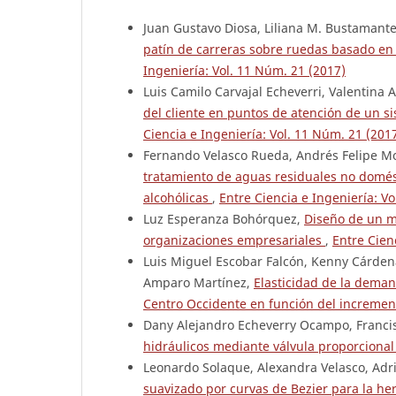
Juan Gustavo Diosa, Liliana M. Bustamante
patín de carreras sobre ruedas basado en 
Ingeniería: Vol. 11 Núm. 21 (2017)
Luis Camilo Carvajal Echeverri, Valentina
del cliente en puntos de atención de un 
Ciencia e Ingeniería: Vol. 11 Núm. 21 (201
Fernando Velasco Rueda, Andrés Felipe M
tratamiento de aguas residuales no domés
alcohólicas
,
Entre Ciencia e Ingeniería: V
Luz Esperanza Bohórquez,
Diseño de un mo
organizaciones empresariales
,
Entre Cien
Luis Miguel Escobar Falcón, Kenny Cárden
Amparo Martínez,
Elasticidad de la dema
Centro Occidente en función del increment
Dany Alejandro Echeverry Ocampo, Franci
hidráulicos mediante válvula proporcional
Leonardo Solaque, Alexandra Velasco, Adr
suavizado por curvas de Bezier para la h