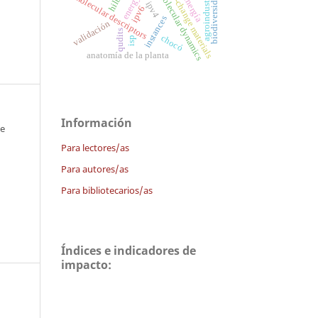
biodiversidad forestal
phase-change materials
agroindustria
molecular dynamics
molecular descriptors
ipv4
ipv6
instances
validación
qudits
chocó
isp
anatomía de la planta
Información
 e
Para lectores/as
Para autores/as
Para bibliotecarios/as
Índices e indicadores de
impacto: