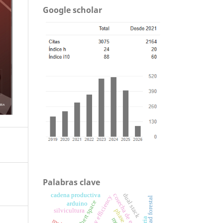
Google scholar
Palabras clave
cadena productiva
dual stack
cosecha de energía
energy efficiency
hilbert space
arduino
silvicultura