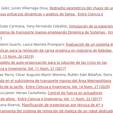
 Góez, Junes Villarraga Ossa,
Rediseño geométrico del chasis de u
sus esfuerzos dinámicos y análisis de fatiga
,
Entre Ciencia e
 Alzate Carmona, Yony Fernando Ceballos,
Simulación de la experien
sistema de transporte masivo empleando Dinámica de Sistemas
,
En
7)
olano Guarín, Laura Mariela Pramparo,
Evaluación de un sistema d
ticas para la remoción de carga orgánica en industria de bebidas
ol. 13 Núm. 26 (2019)
delo de auto-organización para la solución de las crisis en las
cia e Ingeniería: Vol. 11 Núm. 21 (2017)
as Parra, César Augusto Marín Moreno, Rubén Iván Bolaños, Doris
nda en el subsistema de transporte masivo del Área Metropolitana
o de la tarifa
,
Entre Ciencia e Ingeniería: Vol. 14 Núm. 27 (2020)
sco Javier Henao Castañeda,
Control de fuerza en actuadores
 de alivio
,
Entre Ciencia e Ingeniería: Vol. 11 Núm. 22 (2017)
iana Riveros,
Planificación de trayectorias por técnica de A* y
erramienta del sistema de remoción de maleza de un robot dedicad