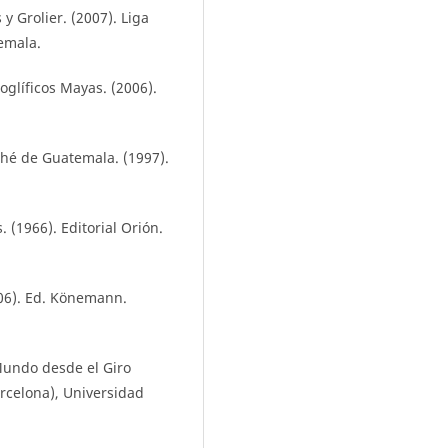
y Grolier. (2007). Liga
emala.
roglíficos Mayas. (2006).
ché de Guatemala. (1997).
 (1966). Editorial Orión.
006). Ed. Könemann.
 Mundo desde el Giro
arcelona), Universidad