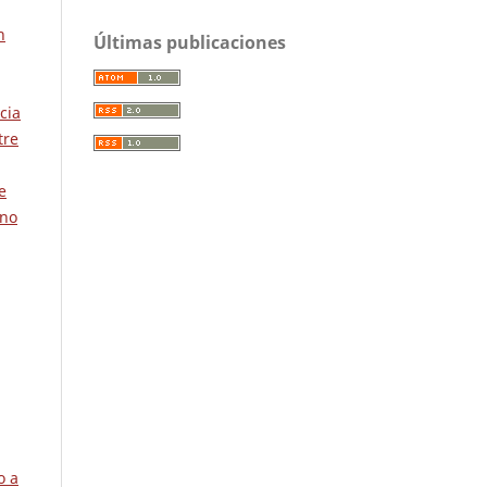
n
Últimas publicaciones
cia
tre
e
 no
o a