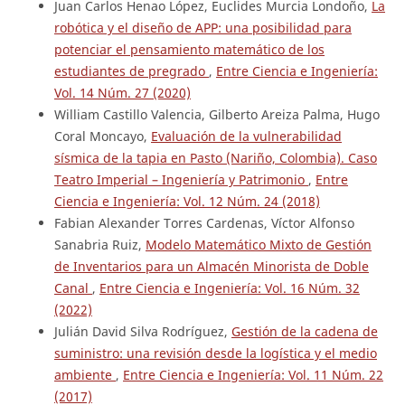
Juan Carlos Henao López, Euclides Murcia Londoño,
La
robótica y el diseño de APP: una posibilidad para
potenciar el pensamiento matemático de los
estudiantes de pregrado
,
Entre Ciencia e Ingeniería:
Vol. 14 Núm. 27 (2020)
William Castillo Valencia, Gilberto Areiza Palma, Hugo
Coral Moncayo,
Evaluación de la vulnerabilidad
sísmica de la tapia en Pasto (Nariño, Colombia). Caso
Teatro Imperial – Ingeniería y Patrimonio
,
Entre
Ciencia e Ingeniería: Vol. 12 Núm. 24 (2018)
Fabian Alexander Torres Cardenas, Víctor Alfonso
Sanabria Ruiz,
Modelo Matemático Mixto de Gestión
de Inventarios para un Almacén Minorista de Doble
Canal
,
Entre Ciencia e Ingeniería: Vol. 16 Núm. 32
(2022)
Julián David Silva Rodríguez,
Gestión de la cadena de
suministro: una revisión desde la logística y el medio
ambiente
,
Entre Ciencia e Ingeniería: Vol. 11 Núm. 22
(2017)