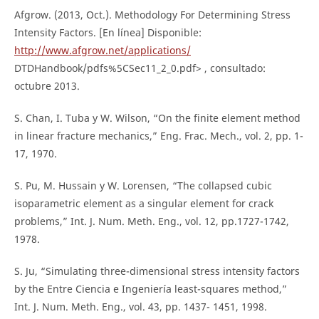
Afgrow. (2013, Oct.). Methodology For Determining Stress
Intensity Factors. [En línea] Disponible:
http://www.afgrow.net/applications/
DTDHandbook/pdfs%5CSec11_2_0.pdf> , consultado:
octubre 2013.
S. Chan, I. Tuba y W. Wilson, “On the finite element method
in linear fracture mechanics,” Eng. Frac. Mech., vol. 2, pp. 1-
17, 1970.
S. Pu, M. Hussain y W. Lorensen, “The collapsed cubic
isoparametric element as a singular element for crack
problems,” Int. J. Num. Meth. Eng., vol. 12, pp.1727-1742,
1978.
S. Ju, “Simulating three-dimensional stress intensity factors
by the Entre Ciencia e Ingeniería least-squares method,”
Int. J. Num. Meth. Eng., vol. 43, pp. 1437- 1451, 1998.