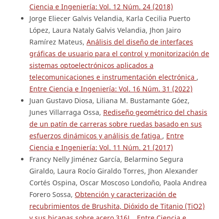
Ciencia e Ingeniería: Vol. 12 Núm. 24 (2018)
Jorge Eliecer Galvis Velandia, Karla Cecilia Puerto
López, Laura Nataly Galvis Velandia, Jhon Jairo
Ramírez Mateus,
Análisis del diseño de interfaces
gráficas de usuario para el control y monitorización de
sistemas optoelectrónicos aplicados a
telecomunicaciones e instrumentación electrónica
,
Entre Ciencia e Ingeniería: Vol. 16 Núm. 31 (2022)
Juan Gustavo Diosa, Liliana M. Bustamante Góez,
Junes Villarraga Ossa,
Rediseño geométrico del chasis
de un patín de carreras sobre ruedas basado en sus
esfuerzos dinámicos y análisis de fatiga
,
Entre
Ciencia e Ingeniería: Vol. 11 Núm. 21 (2017)
Francy Nelly Jiménez García, Belarmino Segura
Giraldo, Laura Rocío Giraldo Torres, Jhon Alexander
Cortés Ospina, Oscar Moscoso Londoño, Paola Andrea
Forero Sossa,
Obtención y caracterización de
recubrimientos de Brushita, Dióxido de Titanio (TiO2)
y sus bicapas sobre acero 316L
,
Entre Ciencia e