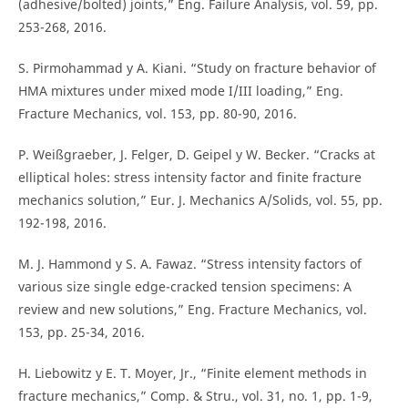
(adhesive/bolted) joints,” Eng. Failure Analysis, vol. 59, pp.
253-268, 2016.
S. Pirmohammad y A. Kiani. “Study on fracture behavior of
HMA mixtures under mixed mode I/III loading,” Eng.
Fracture Mechanics, vol. 153, pp. 80-90, 2016.
P. Weißgraeber, J. Felger, D. Geipel y W. Becker. “Cracks at
elliptical holes: stress intensity factor and finite fracture
mechanics solution,” Eur. J. Mechanics A/Solids, vol. 55, pp.
192-198, 2016.
M. J. Hammond y S. A. Fawaz. “Stress intensity factors of
various size single edge-cracked tension specimens: A
review and new solutions,” Eng. Fracture Mechanics, vol.
153, pp. 25-34, 2016.
H. Liebowitz y E. T. Moyer, Jr., “Finite element methods in
fracture mechanics,” Comp. & Stru., vol. 31, no. 1, pp. 1-9,