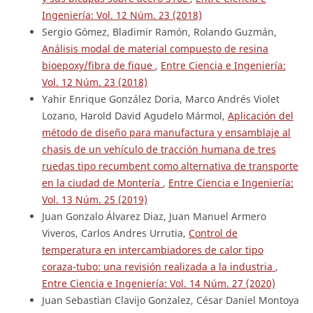
Ingeniería: Vol. 12 Núm. 23 (2018)
Sergio Gómez, Bladimir Ramón, Rolando Guzmán,
Análisis modal de material compuesto de resina
bioepoxy/fibra de fique
,
Entre Ciencia e Ingeniería:
Vol. 12 Núm. 23 (2018)
Yahir Enrique González Doria, Marco Andrés Violet
Lozano, Harold David Agudelo Mármol,
Aplicación del
método de diseño para manufactura y ensamblaje al
chasis de un vehículo de tracción humana de tres
ruedas tipo recumbent como alternativa de transporte
en la ciudad de Montería
,
Entre Ciencia e Ingeniería:
Vol. 13 Núm. 25 (2019)
Juan Gonzalo Álvarez Diaz, Juan Manuel Armero
Viveros, Carlos Andres Urrutia,
Control de
temperatura en intercambiadores de calor tipo
coraza-tubo: una revisión realizada a la industria
,
Entre Ciencia e Ingeniería: Vol. 14 Núm. 27 (2020)
Juan Sebastian Clavijo Gonzalez, César Daniel Montoya