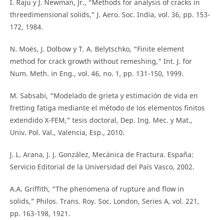
I. Raju y J. Newman, Jr., “Methods for analysis of cracks in
threedimensional solids,” J. Aero. Soc. India, vol. 36, pp. 153-
172, 1984.
N. Moës, J. Dolbow y T. A. Belytschko, “Finite element
method for crack growth without remeshing,” Int. J. for
Num. Meth. in Eng., vol. 46, no. 1, pp. 131-150, 1999.
M. Sabsabi, “Modelado de grieta y estimación de vida en
fretting fatiga mediante el método de los elementos finitos
extendido X-FEM,” tesis doctoral, Dep. Ing. Mec. y Mat.,
Univ. Pol. Val., Valencia, Esp., 2010.
J. L. Arana, J. J. González, Mecánica de Fractura. España:
Servicio Editorial de la Universidad del País Vasco, 2002.
A.A. Griffith, “The phenomena of rupture and flow in
solids,” Philos. Trans. Roy. Soc. London, Series A, vol. 221,
pp. 163-198, 1921.