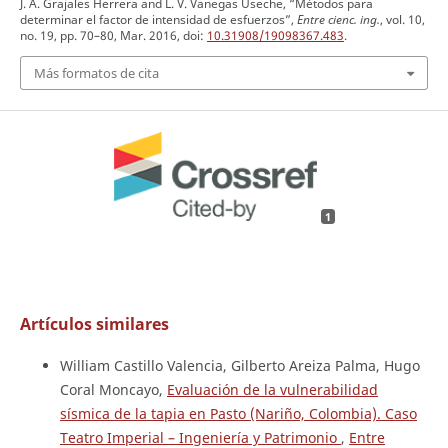
J. A. Grajales Herrera and L. V. Vanegas Useche, “Métodos para
determinar el factor de intensidad de esfuerzos”,
Entre cienc. ing.
, vol. 10,
no. 19, pp. 70–80, Mar. 2016, doi:
10.31908/19098367.483
.
Más formatos de cita
1
Artículos similares
William Castillo Valencia, Gilberto Areiza Palma, Hugo
Coral Moncayo,
Evaluación de la vulnerabilidad
sísmica de la tapia en Pasto (Nariño, Colombia). Caso
Teatro Imperial – Ingeniería y Patrimonio
,
Entre