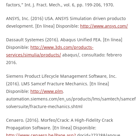
factors,” Int. J. Fract. Mech., vol. 6, pp. 199-206, 1970.
ANSYS, Inc. (2016) USA. ANSYS Simulation driven producto
development. [En línea] Disponible:
http://www.ansys.com/
Dassault Systemes (2016). Abaqus Unified FEA. [En línea]
Disponible:
http://www.3ds.com/products-
services/simulia/products/
abaqus/, consultado: febrero
2016.
Siemens Product Lifecycle Management Software, Inc.
(2016). LMS Samcef Fracture Mechanics. [En línea]
Disponible:
http://www.plm
.
automation.siemens.com/en_us/products/lms/samtech/samcef
solversuite/fracture-mechanics.shtml
Cenaero. (2016). Morfeo/Crack: A High-Fidelity Crack
Propagation Software. [En línea] Disponible:
http://www.cenaero.be/Page.asp?
docid=27328&langue