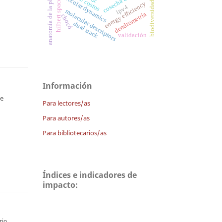
biodiversidad forestal
anatomía de la planta
molecular dynamics
hilbert space
energy efficiency
ipv4
molecular descriptors
dendrometría
chocó
dual stack
validación
Información
 e
Para lectores/as
Para autores/as
Para bibliotecarios/as
Índices e indicadores de
impacto:
rio,