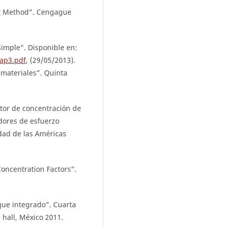
ent Method”. Cengague
simple”. Disponible en:
Cap3.pdf
, (29/05/2013).
 materiales”. Quinta
tor de concentración de
dores de esfuerzo
dad de las Américas
Concentration Factors”.
que integrado”. Cuarta
 hall, México 2011.