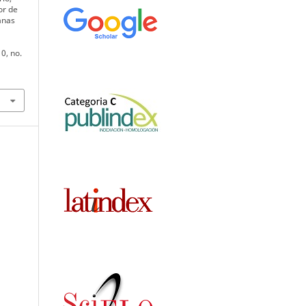
or de
anas
10, no.