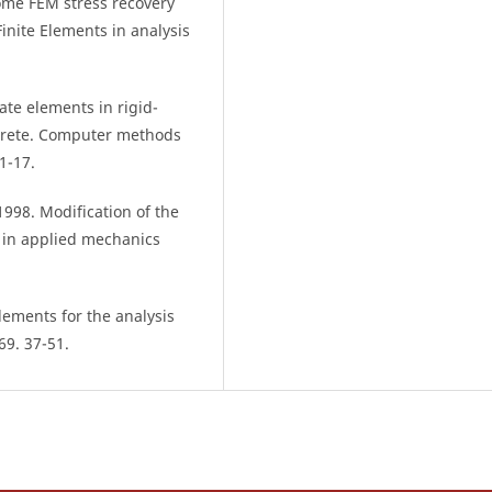
ome FEM stress recovery
inite Elements in analysis
ate elements in rigid-
oncrete. Computer methods
1-17.
998. Modification of the
 in applied mechanics
lements for the analysis
69. 37-51.