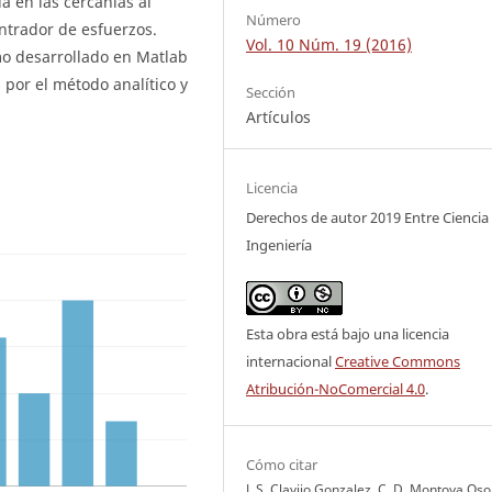
la en las cercanías al
Número
entrador de esfuerzos.
Vol. 10 Núm. 19 (2016)
tmo desarrollado en Matlab
por el método analítico y
Sección
Artículos
Licencia
Derechos de autor 2019 Entre Ciencia
Ingeniería
Esta obra está bajo una licencia
internacional
Creative Commons
Atribución-NoComercial 4.0
.
Cómo citar
J. S. Clavijo Gonzalez, C. D. Montoya Oso