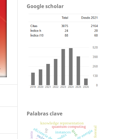
Google scholar
Palabras clave
knowledge representation
quantum computing
eficiencia de costos
cosecha de energía
isp
ipv6
instances
qudits