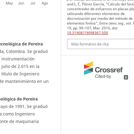
and L. C. Flórez García, “Cálculo del fact
concentrador de esfuerzos en placas pl
utilizando diferentes elementos de
discretización por medio del método de
elementos finitos”,
Entre cienc. ing.
, vol. 
19, pp. 99–107, Mar. 2016, doi:
10.31908/19098367.500
.
ecnológica de Pereira
Más formatos de cita
lda, Colombia. Se graduó
e instrumentación
Julio de 2.015 en la
 título de Ingeniero
0
 de mantenimiento en un
ológica de Pereira
Mayo de 1991. Se graduó
ra como Ingeniero
onte de maquinaria