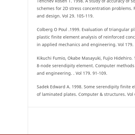
Tenchev Rosen T. 1998. A study of accuracy of s
schemes for 2D stress concentration problems. F
and design. Vol 29. 105-119.
Colberg O Poul .1999. Evaluation of triangular pl
plastic finite element analysis of reinforced c
in applied mechanics and engineering. Vol 179. 
Kikuchi Fumio, Okabe Masayuki, Fujio Hidehiro. 1
8-node serendipity element. Computer methods
and engineering. . Vol 179. 91-109.
Sadek Edward A. 1998. Some serendipity finite e
of laminated plates. Computer & structures. Vol 