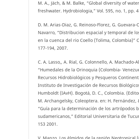
M. A., Jäch, & M. Balke, “Global diversity of wate
freshwater. Hydrobiologia,” Vol. 595, no. 1, pp. 
D. M. Arias-Diaz, G. Reinoso-Florez, G. Guevara-C
Navarro, “Distribucion espacial y temporal de lo
en la cuenca del rio Coello (Tolima, Colombia)” Ca
177-194, 2007.
C. A. Lasso,, A. Rial, G. Colonnello, A. Machado-All
“Humedales de la Orinoquia (Colombia- Venezuela
Recursos Hidrobiológicos y Pesqueros Continen
Instituto de Investigación de Recursos Biológic
Humboldt (IAvH). Bogotá, D. C., Colombia. (Editor
M. Archangelsky, Coleoptera. en: H. Fernández, 
“Guía para la determinación de los artrópodos 
sudamericanos,” Editorial Universitaria de Tuc
153 2001.
V. Manzo, Los èlmidos de la región Neotropical 