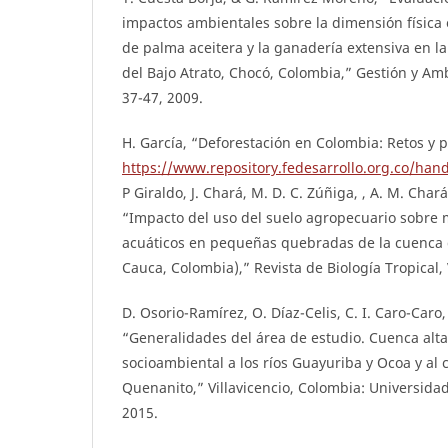
impactos ambientales sobre la dimensión física 
de palma aceitera y la ganadería extensiva en l
del Bajo Atrato, Chocó, Colombia,” Gestión y Ambi
37-47, 2009.
H. García, “Deforestación en Colombia: Retos y p
https://www.repository.fedesarrollo.org.co/han
P Giraldo, J. Chará, M. D. C. Zúñiga, , A. M. Cha
“Impacto del uso del suelo agropecuario sobre
acuáticos en pequeñas quebradas de la cuenca del
Cauca, Colombia),” Revista de Biología Tropical, 
D. Osorio-Ramírez, O. Díaz-Celis, C. I. Caro-Caro
“Generalidades del área de estudio. Cuenca alta
socioambiental a los ríos Guayuriba y Ocoa y al
Quenanito,” Villavicencio, Colombia: Universidad
2015.