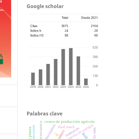
Google scholar
Palabras clave
costos de producción agrícola
microcuenca
cosecha de energía
dual stack
instances
modelo tam
isp
qudits