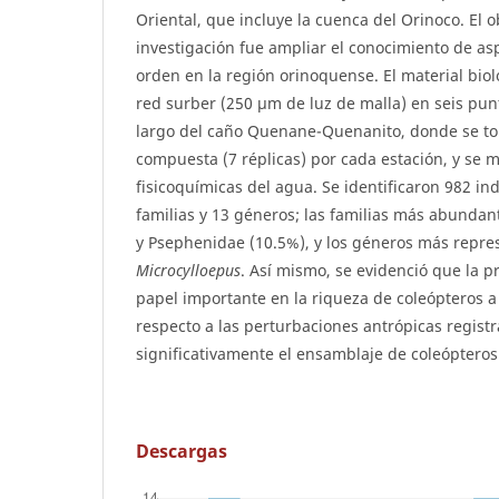
Oriental, que incluye la cuenca del Orinoco. El o
investigación fue ampliar el conocimiento de as
orden en la región orinoquense. El material biol
red surber (250 µm de luz de malla) en seis pun
largo del caño Quenane-Quenanito, donde se t
compuesta (7 réplicas) por cada estación, y se 
fisicoquímicas del agua. Se identificaron 982 in
familias y 13 géneros; las familias más abunda
y Psephenidae (10.5%), y los géneros más repre
Microcylloepus
. Así mismo, se evidenció que la p
papel importante en la riqueza de coleópteros a 
respecto a las perturbaciones antrópicas regist
significativamente el ensamblaje de coleópteros
Descargas