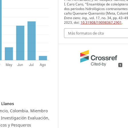
I. Caro Caro, “Ensamblaje de coleópter
dos periodos hidrológicos contrastantes
caño Quenane-Quenanito (Meta, Colomb
Entre cienc. ing.
, vol. 17, no. 34, pp. 43–4
2023, doi:
10.31908/19098367.2901
.
Más formatos de cita
1
 Llanos
cencio, Colombia. Miembro
 Investigación Evaluación,
icos y Pesqueros