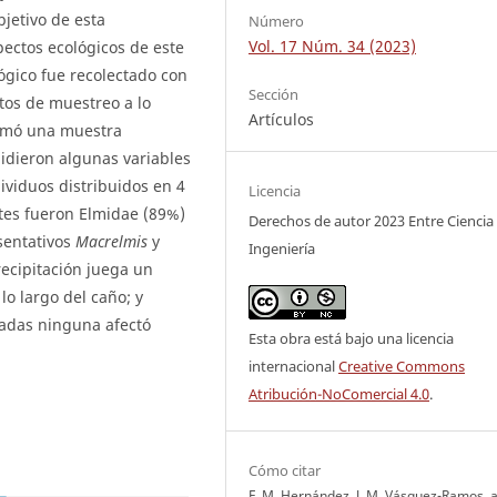
bjetivo de esta
Número
Vol. 17 Núm. 34 (2023)
pectos ecológicos de este
ógico fue recolectado con
Sección
tos de muestreo a lo
Artículos
omó una muestra
midieron algunas variables
dividuos distribuidos en 4
Licencia
ntes fueron Elmidae (89%)
Derechos de autor 2023 Entre Ciencia
sentativos
Macrelmis
y
Ingeniería
recipitación juega un
lo largo del caño; y
radas ninguna afectó
Esta obra está bajo una licencia
internacional
Creative Commons
Atribución-NoComercial 4.0
.
Cómo citar
F. M. Hernández, J. M. Vásquez-Ramos, 