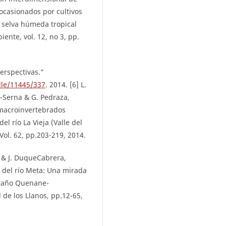
ocasionados por cultivos
a selva húmeda tropical
ente, vol. 12, no 3, pp.
erspectivas.”
dle/11445/337
. 2014. [6] L.
rá-Serna & G. Pedraza,
 macroinvertebrados
 río La Vieja (Valle del
Vol. 62, pp.203-219, 2014.
, & J. DuqueCabrera,
 del río Meta: Una mirada
 caño Quenane-
 de los Llanos, pp.12-65,