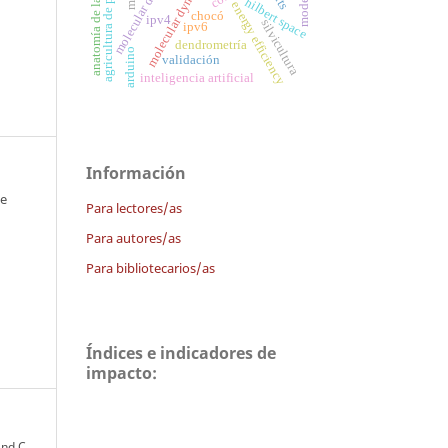
molecular descriptors
agricultura de precisión
anatomía de la planta
molecular dynamics
hilbert space
energy efficiency
chocó
ipv4
silvicultura
ipv6
dendrometría
arduino
validación
inteligencia artificial
Información
 e
Para lectores/as
Para autores/as
Para bibliotecarios/as
Índices e indicadores de
impacto:
and C.