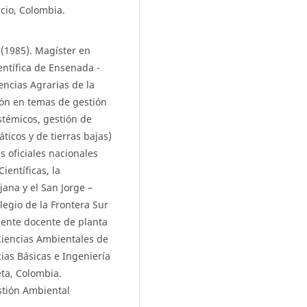
ncio, Colombia.
 (1985). Magíster en
entífica de Ensenada -
encias Agrarias de la
ión en temas de gestión
istémicos, gestión de
ticos y de tierras bajas)
 oficiales nacionales
ientíficas, la
ana y el San Jorge –
egio de la Frontera Sur
mente docente de planta
 Ciencias Ambientales de
ias Básicas e Ingeniería
eta, Colombia.
stión Ambiental