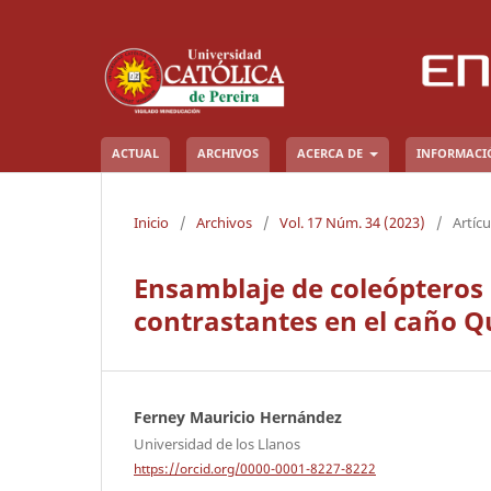
ACTUAL
ARCHIVOS
ACERCA DE
INFORMAC
Inicio
/
Archivos
/
Vol. 17 Núm. 34 (2023)
/
Artícu
Ensamblaje de coleópteros 
contrastantes en el caño 
Ferney Mauricio Hernández
Universidad de los Llanos
https://orcid.org/0000-0001-8227-8222