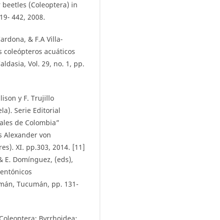
r beetles (Coleoptera) in
419- 442, 2008.
ardona, & F.A Villa-
s coleópteros acuáticos
ldasia, Vol. 29, no. 1, pp.
ison y F. Trujillo
). Serie Editorial
tales de Colombia”
os Alexander von
es). XI. pp.303, 2014. [11]
& E. Domínguez, (eds),
bentónicos
umán, Tucumán, pp. 131-
(Coleoptera: Byrrhoidea: