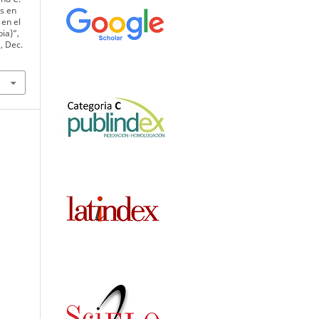
os en
 en el
ia)”,
9, Dec.