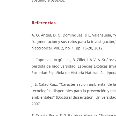
Sostenible (GIGAS).
Referencias
A. Q. Ángel, D. O. Domínguez, & L. Valenzuela, 
fragmentación y sus retos para la investigación,
Neotropical, Vol. 2, no. 1, pp. 15-20, 2012.
L. Capdevila-Argüelles, B. Zilletti, & V. Á. Suárez
pérdida de biodiversidad: Especies Exóticas Inv
Sociedad Española de Historia Natural. 2a. época
J. E. Cálao Ruiz, “Caracterización ambiental de la
tecnologías disponibles para la prevención y mi
ambientales” (Doctoral dissertation, Universida
2007.
T. Cuesta Borja, & G. Ramírez Moreno, “Evaluac