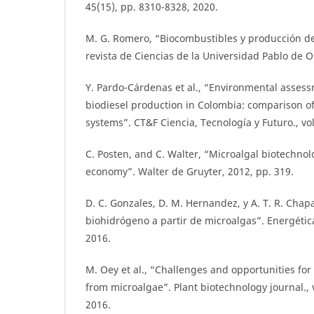
45(15), pp. 8310-8328, 2020.
M. G. Romero, “Biocombustibles y producción d
revista de Ciencias de la Universidad Pablo de Ola
Y. Pardo-Cárdenas et al., “Environmental asses
biodiesel production in Colombia: comparison of 
systems”. CT&F Ciencia, Tecnología y Futuro., vol
C. Posten, and C. Walter, “Microalgal biotechnol
economy”. Walter de Gruyter, 2012, pp. 319.
D. C. Gonzales, D. M. Hernandez, y A. T. R. Chap
biohidrógeno a partir de microalgas”. Energética.
2016.
M. Oey et al., “Challenges and opportunities fo
from microalgae”. Plant biotechnology journal., v
2016.