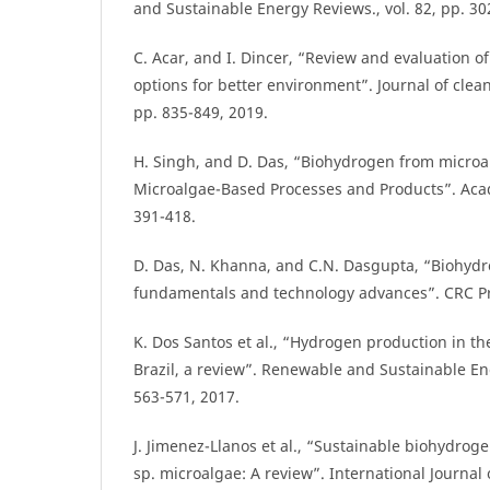
and Sustainable Energy Reviews., vol. 82, pp. 30
C. Acar, and I. Dincer, “Review and evaluation 
options for better environment”. Journal of clean
pp. 835-849, 2019.
H. Singh, and D. Das, “Biohydrogen from microa
Microalgae-Based Processes and Products”. Acad
391-418.
D. Das, N. Khanna, and C.N. Dasgupta, “Biohyd
fundamentals and technology advances”. CRC Pre
K. Dos Santos et al., “Hydrogen production in the
Brazil, a review”. Renewable and Sustainable Ene
563-571, 2017.
J. Jimenez-Llanos et al., “Sustainable biohydrog
sp. microalgae: A review”. International Journal 