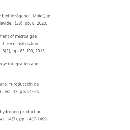
e biohidrógeno”. MoleQla:
vide., (38), pp. 8, 2020.
sment of microalgae
three oil extraction
. 5(2), pp. 85-100, 2013.
ogy: integration and
arro, “Producción de
, vol. 47, pp. 51-64,
r hydrogen production
ol. 14(7), pp. 1487-1499,