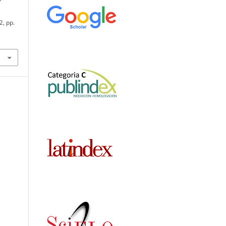
32, pp.