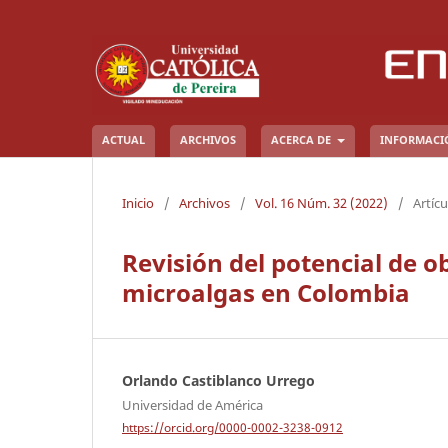
ACTUAL
ARCHIVOS
ACERCA DE
INFORMAC
Inicio
/
Archivos
/
Vol. 16 Núm. 32 (2022)
/
Artícu
Revisión del potencial de o
microalgas en Colombia
Orlando Castiblanco Urrego
Universidad de América
https://orcid.org/0000-0002-3238-0912