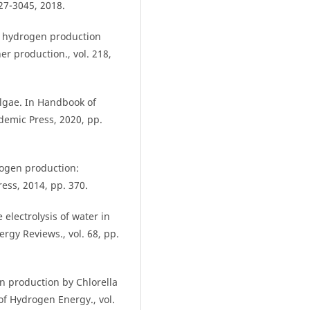
27-3045, 2018.
of hydrogen production
er production., vol. 218,
lgae. In Handbook of
emic Press, 2020, pp.
rogen production:
ss, 2014, pp. 370.
 electrolysis of water in
rgy Reviews., vol. 68, pp.
en production by Chlorella
of Hydrogen Energy., vol.