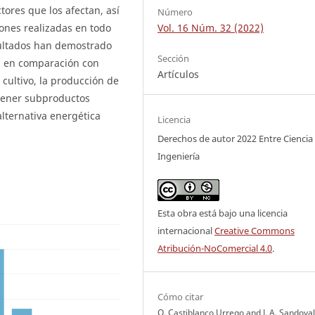
tores que los afectan, así
Número
ones realizadas en todo
Vol. 16 Núm. 32 (2022)
ultados han demostrado
Sección
as en comparación con
Artículos
cultivo, la producción de
btener subproductos
alternativa energética
Licencia
Derechos de autor 2022 Entre Ciencia
Ingeniería
Esta obra está bajo una licencia
internacional
Creative Commons
Atribución-NoComercial 4.0
.
Cómo citar
O. Castiblanco Urrego and J. A. Sandoval