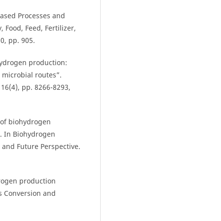
-Based Processes and
Food, Feed, Fertilizer,
0, pp. 905.
ohydrogen production:
 microbial routes”.
 16(4), pp. 8266-8293,
y of biohydrogen
. In Biohydrogen
 and Future Perspective.
drogen production
s Conversion and