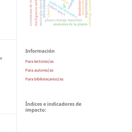
requeriments analysis
ecosistema de tierras secas
molecular descriptors
inteligencia artificial
ontology population
microcuenca
dendrometría
molecular dynamics
silvicultura
isp
hilbert space
chocó
phase-change materials
anatomía de la planta
Información
 e
Para lectores/as
Para autores/as
Para bibliotecarios/as
Índices e indicadores de
impacto:
,