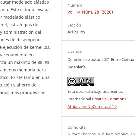
ecutar modelado elástico
Número
ria. Este estudio evalúa
Vol. 14 Núm. 28 (2020)
r modelado elástico
nel, estrategias de
Sección
Artículos
y administración del
iones de desempeño
e ejecución de kernel 2D,
Licencia
lmacenamiento en
Derechos de autor 2021 Entre Ciencia
anza un máximo de 88.4%
Ingeniería
ces menos memoria para
tico. Existe también una
cución y ahorro de
Esta obra está bajo una licencia
maños más grandes con
internacional
Creative Commons
Atribución-NoComercial 4.0
.
Cómo citar
A. Páez Chanagá, A. B. Ramirez Silva, and 