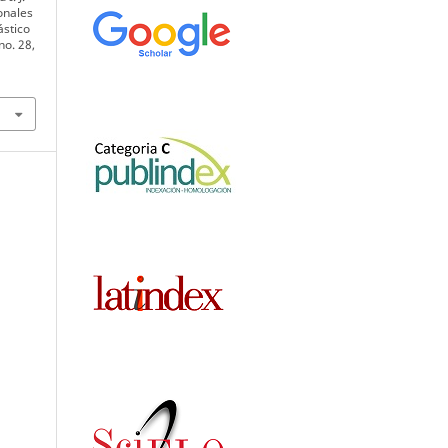
onales
ástico
 no. 28,