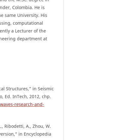
nder, Colombia. He is
he same University. His
essing, computational
ntly a Lecturer of the
ineering department at
al Structures,” in Seismic
, Ed. InTech, 2012, chp.
-waves-research-and-
L., Ribodetti, A., Zhou, W.
version,” in Encyclopedia