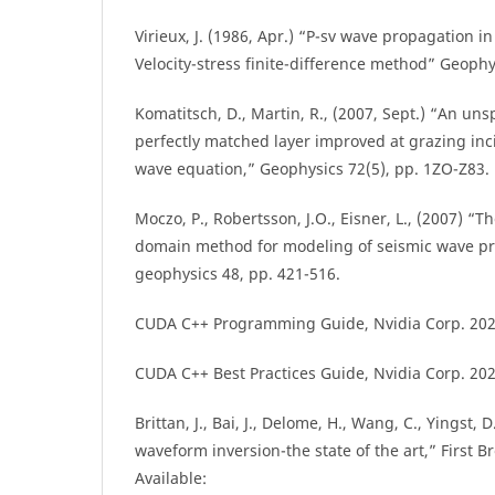
Virieux, J. (1986, Apr.) “P-sv wave propagation 
Velocity-stress finite-difference method” Geophy
Komatitsch, D., Martin, R., (2007, Sept.) “An uns
perfectly matched layer improved at grazing inc
wave equation,” Geophysics 72(5), pp. 1ZO-Z83.
Moczo, P., Robertsson, J.O., Eisner, L., (2007) “Th
domain method for modeling of seismic wave p
geophysics 48, pp. 421-516.
CUDA C++ Programming Guide, Nvidia Corp. 202
CUDA C++ Best Practices Guide, Nvidia Corp. 202
Brittan, J., Bai, J., Delome, H., Wang, C., Yingst, D
waveform inversion-the state of the art,” First Br
Available: