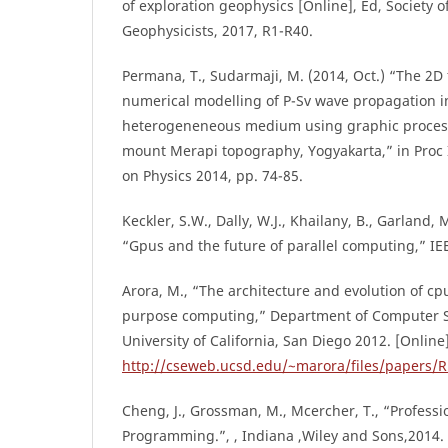
of exploration geophysics [Online], Ed, Society o
Geophysicists, 2017, R1-R40.
Permana, T., Sudarmaji, M. (2014, Oct.) “The 2D 
numerical modelling of P-Sv wave propagation in
heterogeneneous medium using graphic processi
mount Merapi topography, Yogyakarta,” in Proc 
on Physics 2014, pp. 74-85.
Keckler, S.W., Dally, W.J., Khailany, B., Garland, M
“Gpus and the future of parallel computing,” IEE
Arora, M., “The architecture and evolution of c
purpose computing,” Department of Computer S
University of California, San Diego 2012. [Online]
http://cseweb.ucsd.edu/~marora/files/papers/
Cheng, J., Grossman, M., Mcercher, T., “Profess
Programming.”, , Indiana ,Wiley and Sons,2014.