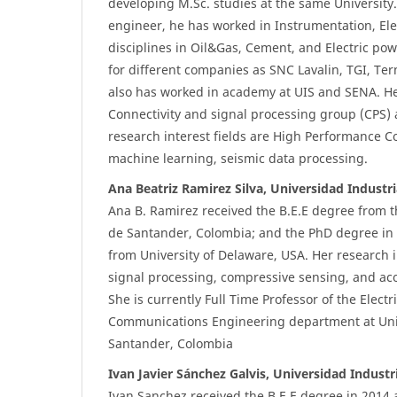
developing M.Sc. studies at the same University.
engineer, he has worked in Instrumentation, Ele
disciplines in Oil&Gas, Cement, and Electric po
for different companies as SNC Lavalin, TGI, Te
also has worked in academy at UIS and SENA. He
Connectivity and signal processing group (CPS) a
research interest fields are High Performance C
machine learning, seismic data processing.
Ana Beatriz Ramirez Silva, Universidad Industr
Ana B. Ramirez received the B.E.E degree from t
de Santander, Colombia; and the PhD degree in 
from University of Delaware, USA. Her research i
signal processing, compressive sensing, and ac
She is currently Full Time Professor of the Electr
Communications Engineering department at Univ
Santander, Colombia
Ivan Javier Sánchez Galvis, Universidad Industr
Ivan Sanchez received the B.E.E degree in 2014 