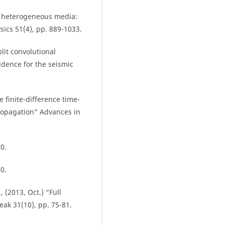
in heterogeneous media:
sics 51(4), pp. 889-1033.
plit convolutional
idence for the seismic
e finite-difference time-
ropagation” Advances in
0.
0.
., (2013, Oct.) “Full
eak 31(10), pp. 75-81.