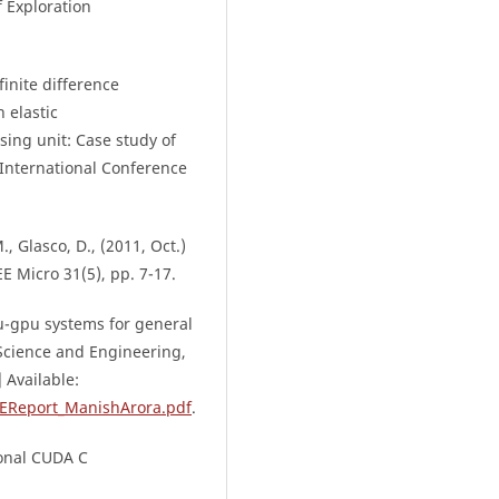
f Exploration
finite difference
 elastic
ng unit: Case study of
International Conference
., Glasco, D., (2011, Oct.)
E Micro 31(5), pp. 7-17.
pu-gpu systems for general
cience and Engineering,
 Available:
REReport_ManishArora.pdf
.
ional CUDA C