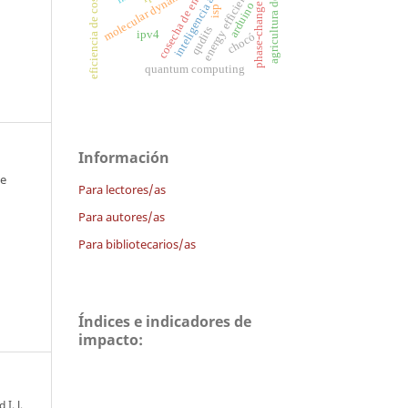
agricultura de precisión
phase-change materials
inteligencia artificial
cosecha de energía
energy efficiency
eficiencia de costos
molecular dynamics
arduino
isp
qudits
ipv4
chocó
quantum computing
Información
 e
Para lectores/as
Para autores/as
Para bibliotecarios/as
Índices e indicadores de
impacto:
I. J.