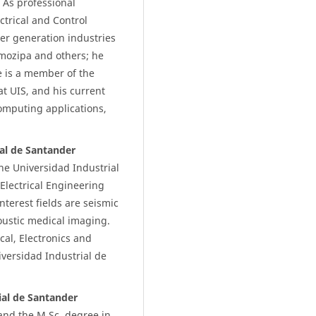
 As professional
ctrical and Control
wer generation industries
rmozipa and others; he
 is a member of the
t UIS, and his current
omputing applications,
ial de Santander
he Universidad Industrial
Electrical Engineering
nterest fields are seismic
oustic medical imaging.
ical, Electronics and
ersidad Industrial de
ial de Santander
and the M.Sc. degree in