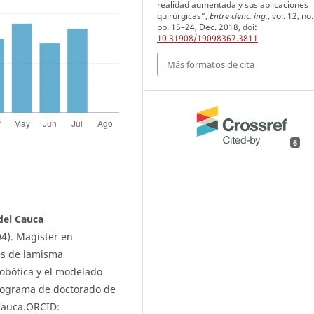
realidad aumentada y sus aplicaciones
quirúrgicas”,
Entre cienc. ing.
, vol. 12, no
pp. 15–24, Dec. 2018, doi:
10.31908/19098367.3811
.
Más formatos de cita
6
del Cauca
04). Magister en
es de lamisma
robótica y el modelado
rograma de doctorado de
 Cauca.ORCID: