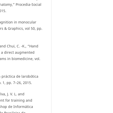
natomy,” Procedia-Social
015.
ognition in monocular
s & Graphics, vol 50, pp.
 and Chui, C. -K., “Hand
n a direct augmented
ams in biomedicine, vol.
 práctica de larobótica
. 1, pp. 7–26, 2015.
va, J. V. L. and
nt for training and
kshop de Informática
e Brasileira de