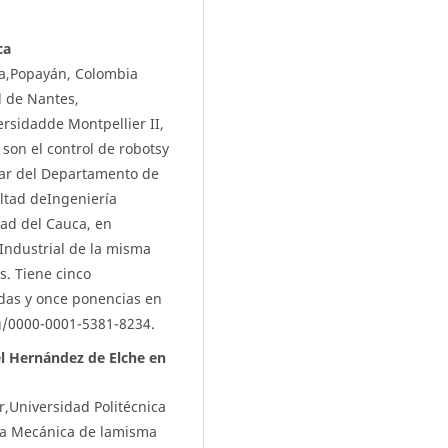
ca
ca,Popayán, Colombia
d de Nantes,
ersidadde Montpellier II,
 son el control de robotsy
lar del Departamento de
ultad deIngeniería
dad del Cauca, en
Industrial de la misma
s. Tiene cinco
adas y once ponencias en
rg/0000-0001-5381-8234.
l Hernández de Elche en
r,Universidad Politécnica
ría Mecánica de lamisma