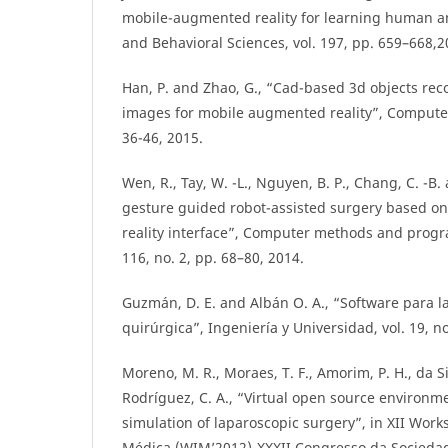
mobile-augmented reality for learning human a
and Behavioral Sciences, vol. 197, pp. 659–668,2
Han, P. and Zhao, G., “Cad-based 3d objects rec
images for mobile augmented reality”, Computer
36-46, 2015.
Wen, R., Tay, W. -L., Nguyen, B. P., Chang, C. -B.
gesture guided robot-assisted surgery based o
reality interface”, Computer methods and progr
116, no. 2, pp. 68–80, 2014.
Guzmán, D. E. and Albán O. A., “Software para la
quirúrgica”, Ingeniería y Universidad, vol. 19, no
Moreno, M. R., Moraes, T. F., Amorim, P. H., da Sil
Rodríguez, C. A., “Virtual open source environme
simulation of laparoscopic surgery”, in XII Wor
Médica (WIM’2012)-XXXII Congresso da Sociedad