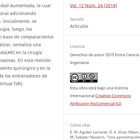
Vol. 12 Núm. 24 (2018)
lidad Aumentada, la cual
orial adicionando
Sección
. Inicialmente, se
Artículos
ugía, luego, los
o base de comparaciónlos
alizar, serealiza una
Licencia
da(AR) en la cirugía
Derechos de autor 2019 Entre Ciencia
asivas. En esta revisión
Ingeniería
iento quirúrgico y en la
de los entrenadores de
rtual (VR).
Esta obra está bajo una licencia
internacional
Creative Commons
Atribución-NoComercial 4.0
.
Cómo citar
E. M. Aguilar Larrarte, O. A. Vivas Alban, 
M. Sabater Navarro, “Una aproximación 