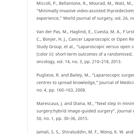
Miccoli, P., Bellantone, R., Mourad, M., Walz, M., 
“Minimally invasive video-assisted thyroidectomy
experience,” World journal of surgery, vol. 26, n
Van der Pas, M., Haglind, E., Cuesta, M. A., F ̈urs
C., Bonjer, H. J., Cancer Laparoscopic or Open Re
Study Group, et al., “Laparoscopic versus open s
(color ii): short-term outcomes of a randomised, 
oncology, vol. 14, no. 3, pp. 210–218, 2013.
Pugliese, R. and Bailey, M., “Laparoscopic surger
centres to spread knowledge,” Journal of Medici
no. 4, pp. 160–163, 2008.
Marescaux, J. and Diana, M., “Next step in minim
surgery:hybrid image-guided surgery”, Journal of
50, no. 1, pp. 30–36, 2015.
Jamali, S. S., Shiratuddin, M. F., Wong, K. W. and