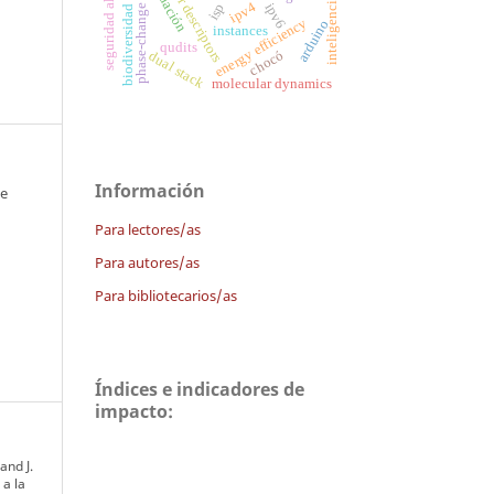
inteligencia artificial
seguridad alimentaria
phase-change materials
molecular descriptors
biodiversidad forestal
validación
ipv4
isp
ipv6
energy efficiency
arduino
instances
qudits
chocó
dual stack
molecular dynamics
Información
 e
Para lectores/as
Para autores/as
Para bibliotecarios/as
Índices e indicadores de
impacto:
and J.
a la