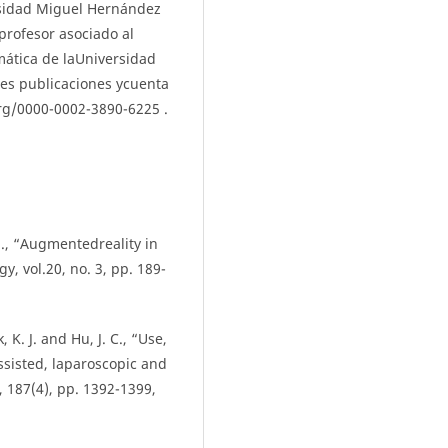
rsidad Miguel Hernández
profesor asociado al
ática de laUniversidad
es publicaciones ycuenta
org/0000-0002-3890-6225 .
 J., “Augmentedreality in
y, vol.20, no. 3, pp. 189-
, K. J. and Hu, J. C., “Use,
ssisted, laparoscopic and
, 187(4), pp. 1392-1399,