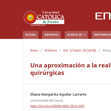
ACTUAL
ARCHIVOS
ACERCA DE
INFORMAC
Inicio
/
Archivos
/
Vol. 12 Núm. 24 (2018)
/
Artícu
Una aproximación a la rea
quirúrgicas
Eliana Margarita Aguilar Larrarte
Universidad del Cauca
https://orcid.org/0000-0002-3810-5591