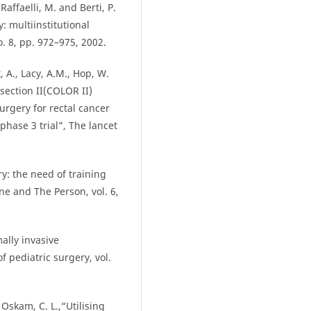
Raffaelli, M. and Berti, P.
: multiinstitutional
o. 8, pp. 972–975, 2002.
t, A., Lacy, A.M., Hop, W.
section II(COLOR II)
urgery for rectal cancer
phase 3 trial”, The lancet
y: the need of training
ne and The Person, vol. 6,
ally invasive
 pediatric surgery, vol.
 Oskam, C. L.,“Utilising