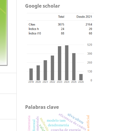
Google scholar
Palabras clave
silvicultura
eficiencia de costos
modelo tam
dendrometría
cosecha de energía