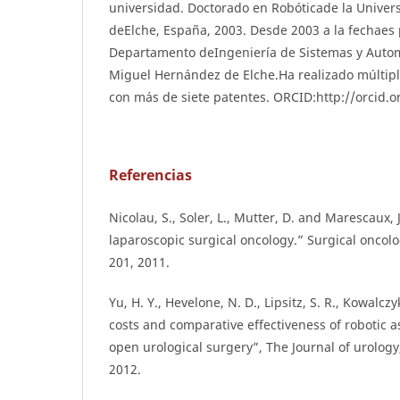
universidad. Doctorado en Robóticade la Unive
deElche, España, 2003. Desde 2003 a la fechaes 
Departamento deIngeniería de Sistemas y Autom
Miguel Hernández de Elche.Ha realizado múltipl
con más de siete patentes. ORCID:http://orcid.
Referencias
Nicolau, S., Soler, L., Mutter, D. and Marescaux,
laparoscopic surgical oncology.” Surgical oncolog
201, 2011.
Yu, H. Y., Hevelone, N. D., Lipsitz, S. R., Kowalczyk
costs and comparative effectiveness of robotic a
open urological surgery”, The Journal of urology
2012.