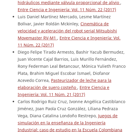
hidráulicos mediante válvula proporcional de alivio
,
Entre Ciencia e Ingeniería: Vol. 11 Núm. 22 (2017)
Luis Daniel Martínez Mercado, Lesme Martínez
Bolívar, Javier Roldán Mckinley,
Cinemática de
velocidad y aceleración del robot serial Mitsubishi
Movemaster RV-M1
,
Entre Ciencia e Ingeniería: Vol.
11 Núm. 22 (2017)
Diego Felipe Tirado Armesto, Bashir Yacub Bermudez,
Juan Vicente Cajal Barrios, Luis Murillo Fernández,
Rony Federman Leal Betancour, Mónica Yulieth Franco
Plata, Brahim Miguel Escobar Ismael, Diofanor
Acevedo Correa,
Pasteurizador de leche para la
elaboración de suero costeño
,
Entre Ciencia e
Ingeniería: Vol. 11 Núm. 21 (2017)
Carlos Rodrigo Ruiz Cruz, Ivonne Angélica Castiblanco
Jiménez, Joan Paola Cruz González, Liliana Pedraza
Vega, Diana Catalina Londoño Restrepo,
Juegos de
simulación en la enseñanza de la Ingeniería
Industrial: caso de estudio en la Escuela Colombiana