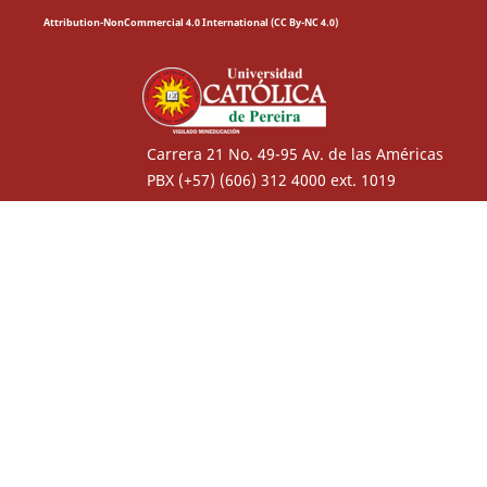
Attribution-NonCommercial 4.0 International (CC By-NC 4.0)
Carrera 21 No. 49-95 Av. de las Américas
PBX (+57) (606) 312 4000 ext. 1019