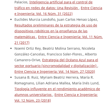
Palacios,
Inteligencia artificial para el control de
tráfico en redes de datos: Una Revisión
,
Entre Ciencia
e Ingeniería: Vol. 16 Núm. 31 (2022)
Euclides Murcia Londoño, Juan Carlos Henao López,
Resultados preliminares de la estrategia de uso de
dispositivos robóticos en la enseñanza de las
matemáticas
,
Entre Ciencia e Ingeniería: Vol. 11 Núm.
21 (2017)
Noemí Ortiz Rey, Beatriz Molina Serrano, Nicoleta
González-Cancelas, Francisco Soler-Flores., Alberto
Camarero-Orive,
Estrategia del Océano Azul para el
sector portuario (sincromodalidad y digitalización)
,
Entre Ciencia e Ingeniería: Vol. 14 Núm. 27 (2020)
Susana B. Ruiz, Myriam Beatriz Herrera, María R.
Romagnano, Lilian Adriana Mallea, María Inés Lund,
Tipología influyente en el rendimiento académico de
alumnos universitarios
,
Entre Ciencia e Ingeniería:
Vol. 12 Núm. 23 (2018)