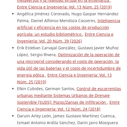
metaversos y la realidad virtual en la enseñanza
,
Entre Ciencia e Ingeniería: Vol. 13 Núm. 25 (2019)
Angélica Jiménez Coronado, Hugo Gaspar Hernández
Palma, Daniel Alfonso Mendoza Casseres,
Inteligencia
artificial y eficiencia en los costos de producción
agrícola: un estudio bibliométrico
,
Entre Ciencia e
Ingeniería: Vol. 20 Núm. 39 (2026)
Erik Esteban Carvajal González, Gustavo Javier Muñoz
López, Sergio Rivera,
Optimización de la operación de
una microgrid considerando el costo de operación, la
vida útil de las baterías y el costo de incertidumbre de
energía eólica
,
Entre Ciencia e Ingeniería: Vol. 13
Núm. 25 (2019)
Elkin Cubides, German Santos,
Control de escorrentías
urbanas mediante Sistemas Urbanos de Drenaje
Sostenible (SUDS): Pozos/Zanjas de infiltración
,
Entre
Ciencia e Ingeniería: Vol. 12 Núm. 24 (2018)
Daruin Arley León, James Gustavo Martínez Cuenca,
Ismael Antonio Ardila Sánchez, Darin Jairo Mosquera