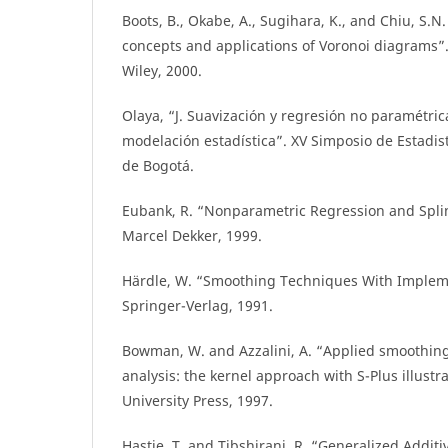
Boots, B., Okabe, A., Sugihara, K., and Chiu, S.N. 
concepts and applications of Voronoi diagrams”
Wiley, 2000.
Olaya, “J. Suavización y regresión no paramétric
modelación estadística”. XV Simposio de Estadis
de Bogotá.
Eubank, R. “Nonparametric Regression and Spli
Marcel Dekker, 1999.
Härdle, W. “Smoothing Techniques With Impleme
Springer-Verlag, 1991.
Bowman, W. and Azzalini, A. “Applied smoothing
analysis: the kernel approach with S-Plus illustr
University Press, 1997.
Hastie, T. and Tibshirani, R. “Generalized Addi