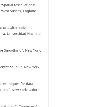
“Spatial tessellations:
. West Sussex, England.
a: una alternativa de
tica. Universidad Nacional
ne Smoothing”. New York.
ntation in S”. New York.
 techniques for data
ations”. New York. Oxford
tive Models”. Chapman &