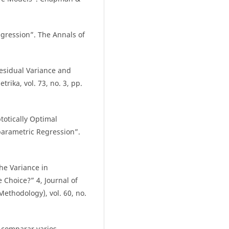
gression”. The Annals of
Residual Variance and
rika, vol. 73, no. 3, pp.
ptotically Optimal
parametric Regression”.
he Variance in
Choice?” 4, Journal of
 Methodology), vol. 60, no.
a comparar varios