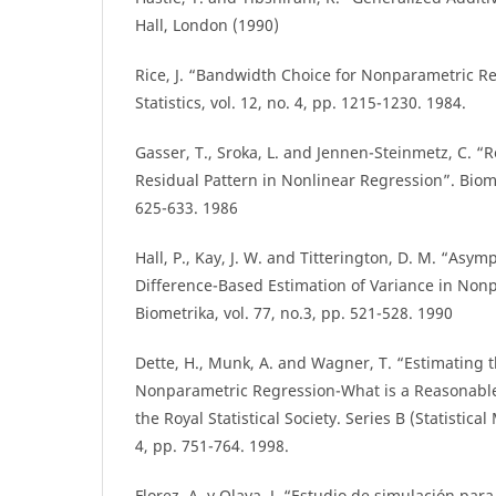
Hall, London (1990)
Rice, J. “Bandwidth Choice for Nonparametric Re
Statistics, vol. 12, no. 4, pp. 1215-1230. 1984.
Gasser, T., Sroka, L. and Jennen-Steinmetz, C. “
Residual Pattern in Nonlinear Regression”. Biomet
625-633. 1986
Hall, P., Kay, J. W. and Titterington, D. M. “Asym
Difference-Based Estimation of Variance in Non
Biometrika, vol. 77, no.3, pp. 521-528. 1990
Dette, H., Munk, A. and Wagner, T. “Estimating t
Nonparametric Regression-What is a Reasonable 
the Royal Statistical Society. Series B (Statistical
4, pp. 751-764. 1998.
Florez, A. y Olaya, J. “Estudio de simulación par