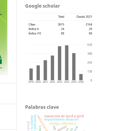
Google scholar
Palabras clave
transición de ipv4 a ipv6
molecular descriptors
requeriments analysis
energy efficiency
arduino
isp
ipv4