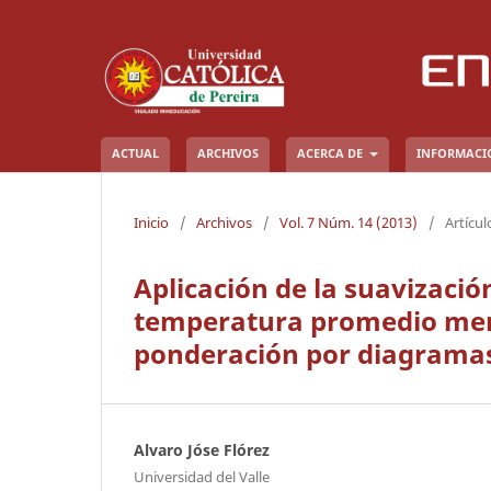
ACTUAL
ARCHIVOS
ACERCA DE
INFORMAC
Inicio
/
Archivos
/
Vol. 7 Núm. 14 (2013)
/
Artícul
Aplicación de la suavizació
temperatura promedio mens
ponderación por diagramas
Alvaro Jóse Flórez
Universidad del Valle