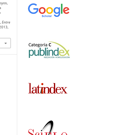
oyos,
a
o
,
Entre
 2013,