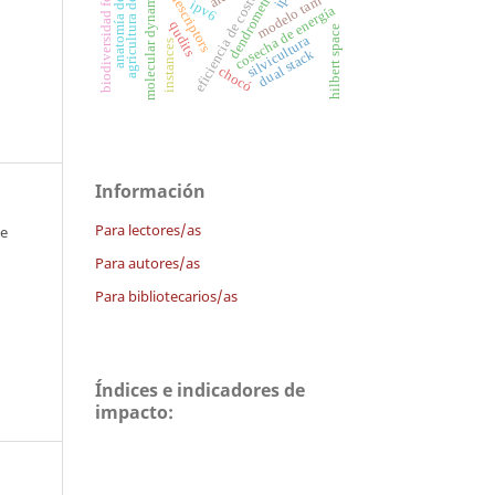
agricultura de precisión
anatomía de la planta
biodiversidad forestal
molecular dynamics
dendrometría
eficiencia de costos
modelo tam
ipv6
cosecha de energía
qudits
hilbert space
silvicultura
instances
dual stack
chocó
Información
Para lectores/as
 e
Para autores/as
Para bibliotecarios/as
Índices e indicadores de
impacto: