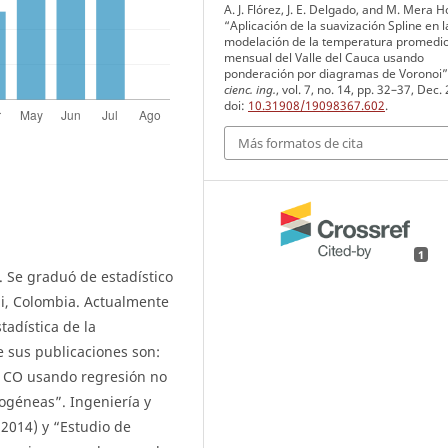
A. J. Flórez, J. E. Delgado, and M. Mera H
“Aplicación de la suavización Spline en l
modelación de la temperatura promedi
mensual del Valle del Cauca usando
ponderación por diagramas de Voronoi”
cienc. ing.
, vol. 7, no. 14, pp. 32–37, Dec.
doi:
10.31908/19098367.602
.
Más formatos de cita
1
. Se graduó de estadístico
li, Colombia. Actualmente
tadística de la
e sus publicaciones son:
e CO usando regresión no
ogéneas”. Ingeniería y
(2014) y “Estudio de