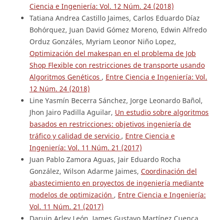
Ciencia e Ingeniería: Vol. 12 Núm. 24 (2018)
Tatiana Andrea Castillo Jaimes, Carlos Eduardo Díaz
Bohórquez, Juan David Gómez Moreno, Edwin Alfredo
Orduz Gonzáles, Myriam Leonor Niño Lopez,
Optimización del makespan en el problema de Job
Shop Flexible con restricciones de transporte usando
Algoritmos Genéticos
,
Entre Ciencia e Ingeniería: Vol.
12 Núm. 24 (2018)
Line Yasmín Becerra Sánchez, Jorge Leonardo Bañol,
Jhon Jairo Padilla Aguilar,
Un estudio sobre algoritmos
basados en restricciones: objetivos ingeniería de
tráfico y calidad de servicio
,
Entre Ciencia e
Ingeniería: Vol. 11 Núm. 21 (2017)
Juan Pablo Zamora Aguas, Jair Eduardo Rocha
González, Wilson Adarme Jaimes,
Coordinación del
abastecimiento en proyectos de ingeniería mediante
modelos de optimización
,
Entre Ciencia e Ingeniería:
Vol. 11 Núm. 21 (2017)
Daruin Arley León, James Gustavo Martínez Cuenca,