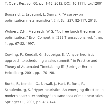
T. Oper. Res. vol. 00, pp. 1-16, 2013, DOI: 10.1111/itor.12001
Boussaïd, I., Lepagnot, J., Siarry, P. “A survey on
optimization metaheuristics”. Inf. Sci. 237, 82-117, 2013.
Wolpert, D.H., Macready, W.G. “No free lunch theorems for
optimization,” Evol. Comput, in IEEE Transactions, vol. 1, no.
1, pp. 67-82, 1997.
Cowling, P., Kendall, G., Soubeiga, E. “A hyperheuristic
approach to scheduling a sales summit,” in Practice and
Theory of Automated Timetabling III (Springer Berlin
Heidelberg. 2001, pp. 176-190.
Burke, E., Kendall, G., Newall, J., Hart, E., Ross, P.,
Schulenburg, S. “Hyper-heuristics: An emerging direction in
modern search technology,” In Handbook of metaheuristics,
Springer US, 2003, pp. 457-474.