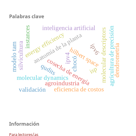
Palabras clave
inteligencia artificial
instances
agricultura de precisión
molecular descriptors
energy efficiency
anatomía de la planta
silvicultura
modelo tam
ipv6
dendrometría
hilbert space
ipv4
chocó
cosecha de energía
qudits
isp
molecular dynamics
agroindustria
eficiencia de costos
validación
Información
Para lectores/as