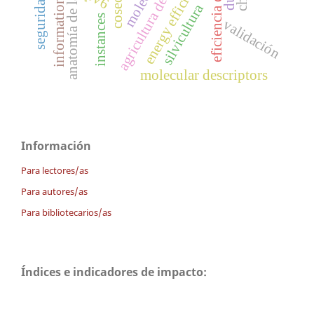
information extration
agricultura de precisión
eficiencia de costos
anatomía de la planta
energy efficiency
silvicultura
instances
validación
molecular descriptors
Información
Para lectores/as
Para autores/as
Para bibliotecarios/as
Índices e indicadores de impacto: