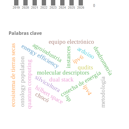
Palabras clave
equipo electrónico
agroindustria
energy efficiency
ecosistema de tierras secas
dendrometría
arduino
instances
ipv6
ontology population
quantum computing
qudits
cosecha de energía
molecular descriptors
silvicultura
dual stack
metodología
ipv4
hilbert space
chocó
isp