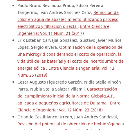
Paulo Bruno Bevilaqua Prado, Edson Pereira
Tangerino, Iván Andrés Sánchez Ortiz,
Remoción de
color en agua de abastecimiento utilizando proceso
electrolítico y filtración directa
,
Entre Ciencia e
Ingeniería: Vol. 11 Núm. 21 (2017)
Erik Esteban Carvajal González, Gustavo Javier Muñoz
López, Sergio Rivera,
Optimización de la operación de
una microgrid considerando el costo de operación, la
vida útil de las baterías y el costo de incertidumbre de
energía eólica
,
Entre Ciencia e Ingeniería: Vol. 13
Núm. 25 (2019)
Cesar Augusto Figueredo Garzón, Nidia Stella Rincón
Parra, Nubia Stella Salazar Villamil,
Caracterización
del cumplimiento inicial de la Norma Globalg.A.P.,
aplicada a pequeños agricultores de Duitama
,
Entre
Ciencia e Ingeniería: Vol. 12 Núm. 23 (2018)
Orlando Castiblanco Urrego, Juan Andrés Sandoval,
Revisión del potencial de obtención de biohidrógeno a