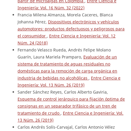
partir de microalgas en Colombia
,
Entre Ciencia e
Ingeniería: Vol. 16 Núm. 32 (2022)
Francia Milena Almanza, Morela Caceres, Blanca
Johanna Pérez,
Dispositivos electrónicos y vehículos
automotores: productos defectuosos y peligrosos para
el consumidor
,
Entre Ciencia e Ingeniería: Vol. 12
Núm. 24 (2018)
Fernando Velasco Rueda, Andrés Felipe Molano
Guarín, Laura Mariela Pramparo,
Evaluación de un
sistema de tratamiento de aguas residuales no
domésticas para la remoción de carga orgánica en
industria de bebidas no alcohólicas
,
Entre Ciencia e
Ingeniería: Vol. 13 Núm. 26 (2019)
Sander Sánchez Reyes, Carlos Alberto Gaviria,
Esquema de control jerárquico para fijación óptima de
consignas en un separador trifásico de un tren de
tratamiento de crudo
,
Entre Ciencia e Ingeniería: Vol.
13 Núm. 26 (2019)
Carlos Andrés Solís-Carvajal, Carlos Antonio Vélez