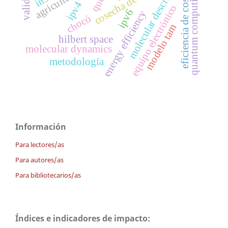
molecular descriptors
cosecha de energía
eficiencia de costos
quantum computing
ipv4
equipo electrónico
ipv6
energy efficiency
chocó
modelo tam
hilbert space
molecular dynamics
metodología
Información
Para lectores/as
Para autores/as
Para bibliotecarios/as
Índices e indicadores de impacto: