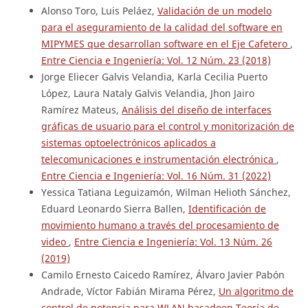
Alonso Toro, Luis Peláez,
Validación de un modelo
para el aseguramiento de la calidad del software en
MIPYMES que desarrollan software en el Eje Cafetero
,
Entre Ciencia e Ingeniería: Vol. 12 Núm. 23 (2018)
Jorge Eliecer Galvis Velandia, Karla Cecilia Puerto
López, Laura Nataly Galvis Velandia, Jhon Jairo
Ramírez Mateus,
Análisis del diseño de interfaces
gráficas de usuario para el control y monitorización de
sistemas optoelectrónicos aplicados a
telecomunicaciones e instrumentación electrónica
,
Entre Ciencia e Ingeniería: Vol. 16 Núm. 31 (2022)
Yessica Tatiana Leguizamón, Wilman Helioth Sánchez,
Eduard Leonardo Sierra Ballen,
Identificación de
movimiento humano a través del procesamiento de
video
,
Entre Ciencia e Ingeniería: Vol. 13 Núm. 26
(2019)
Camilo Ernesto Caicedo Ramírez, Álvaro Javier Pabón
Andrade, Víctor Fabián Mirama Pérez,
Un algoritmo de
control de potencia para WLAN basadoen Teoría de