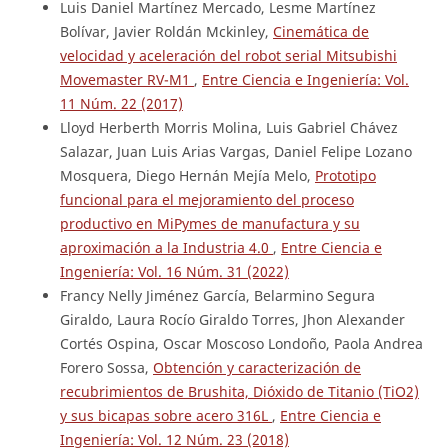
Luis Daniel Martínez Mercado, Lesme Martínez
Bolívar, Javier Roldán Mckinley,
Cinemática de
velocidad y aceleración del robot serial Mitsubishi
Movemaster RV-M1
,
Entre Ciencia e Ingeniería: Vol.
11 Núm. 22 (2017)
Lloyd Herberth Morris Molina, Luis Gabriel Chávez
Salazar, Juan Luis Arias Vargas, Daniel Felipe Lozano
Mosquera, Diego Hernán Mejía Melo,
Prototipo
funcional para el mejoramiento del proceso
productivo en MiPymes de manufactura y su
aproximación a la Industria 4.0
,
Entre Ciencia e
Ingeniería: Vol. 16 Núm. 31 (2022)
Francy Nelly Jiménez García, Belarmino Segura
Giraldo, Laura Rocío Giraldo Torres, Jhon Alexander
Cortés Ospina, Oscar Moscoso Londoño, Paola Andrea
Forero Sossa,
Obtención y caracterización de
recubrimientos de Brushita, Dióxido de Titanio (TiO2)
y sus bicapas sobre acero 316L
,
Entre Ciencia e
Ingeniería: Vol. 12 Núm. 23 (2018)