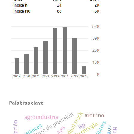
Palabras clave
dual stack
agricultura de precisión
arduino
agroindustria
validación
isp
instances
qudits