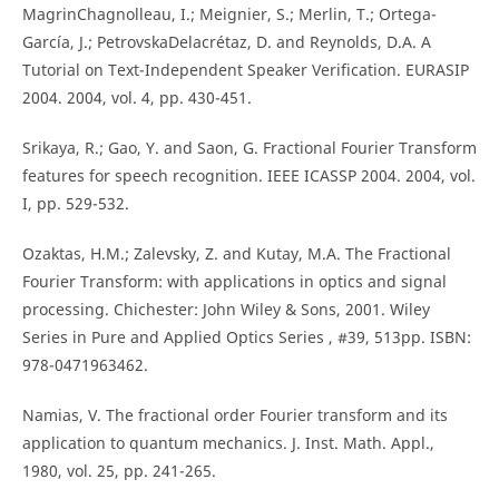
MagrinChagnolleau, I.; Meignier, S.; Merlin, T.; Ortega-
García, J.; PetrovskaDelacrétaz, D. and Reynolds, D.A. A
Tutorial on Text-Independent Speaker Verification. EURASIP
2004. 2004, vol. 4, pp. 430-451.
Srikaya, R.; Gao, Y. and Saon, G. Fractional Fourier Transform
features for speech recognition. IEEE ICASSP 2004. 2004, vol.
I, pp. 529-532.
Ozaktas, H.M.; Zalevsky, Z. and Kutay, M.A. The Fractional
Fourier Transform: with applications in optics and signal
processing. Chichester: John Wiley & Sons, 2001. Wiley
Series in Pure and Applied Optics Series , #39, 513pp. ISBN:
978-0471963462.
Namias, V. The fractional order Fourier transform and its
application to quantum mechanics. J. Inst. Math. Appl.,
1980, vol. 25, pp. 241-265.