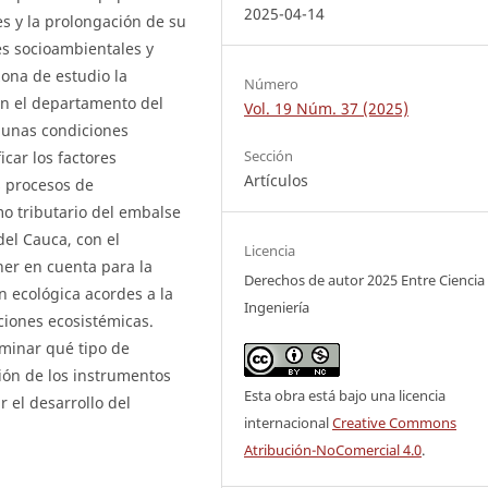
2025-04-14
es y la prolongación de su
res socioambientales y
zona de estudio la
Número
en el departamento del
Vol. 19 Núm. 37 (2025)
a unas condiciones
Sección
icar los factores
Artículos
s procesos de
o tributario del embalse
del Cauca, con el
Licencia
ner en cuenta para la
Derechos de autor 2025 Entre Ciencia
n ecológica acordes a la
Ingeniería
iciones ecosistémicas.
minar qué tipo de
ción de los instrumentos
Esta obra está bajo una licencia
r el desarrollo del
internacional
Creative Commons
Atribución-NoComercial 4.0
.