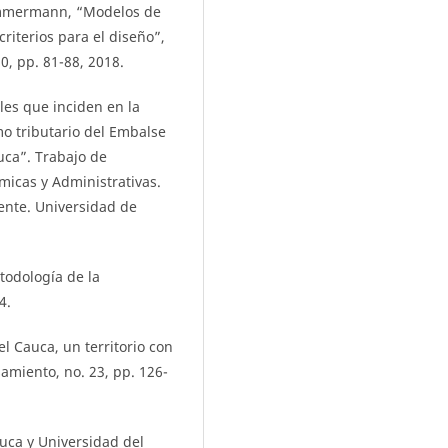
Zimmermann, “Modelos de
riterios para el diseño”,
0, pp. 81-88, 2018.
ales que inciden en la
o tributario del Embalse
uca”. Trabajo de
micas y Administrativas.
ente. Universidad de
todología de la
4.
el Cauca, un territorio con
amiento, no. 23, pp. 126-
uca y Universidad del