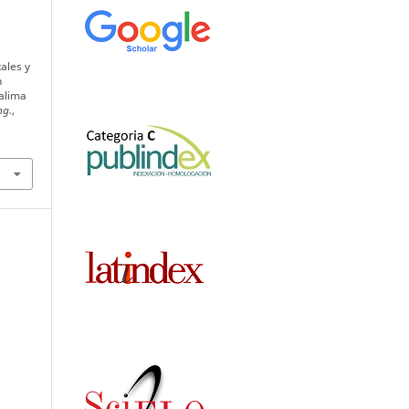
ales y
n
alima
ng.
,