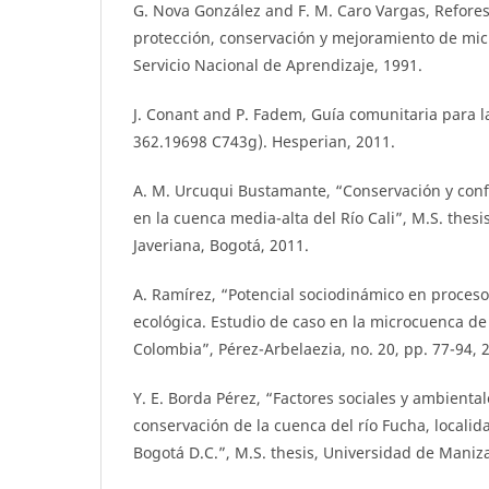
G. Nova González and F. M. Caro Vargas, Refore
protección, conservación y mejoramiento de micr
Servicio Nacional de Aprendizaje, 1991.
J. Conant and P. Fadem, Guía comunitaria para l
362.19698 C743g). Hesperian, 2011.
A. M. Urcuqui Bustamante, “Conservación y conf
en la cuenca media-alta del Río Cali”, M.S. thesi
Javeriana, Bogotá, 2011.
A. Ramírez, “Potencial sociodinámico en proceso
ecológica. Estudio de caso en la microcuenca d
Colombia”, Pérez-Arbelaezia, no. 20, pp. 77-94, 
Y. E. Borda Pérez, “Factores sociales y ambienta
conservación de la cuenca del río Fucha, localid
Bogotá D.C.”, M.S. thesis, Universidad de Maniza