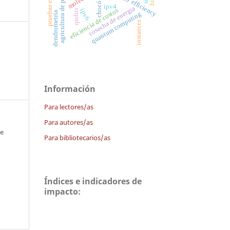
pruebas eléctricas
agricultura de precisión
energy efficiency
chocó
ipv4
cosecha de energía
eficiencia de costos
ipv6
qudits
dendrometría
quantum computing
instances
Información
Para lectores/as
Para autores/as
 e
Para bibliotecarios/as
Índices e indicadores de
impacto: