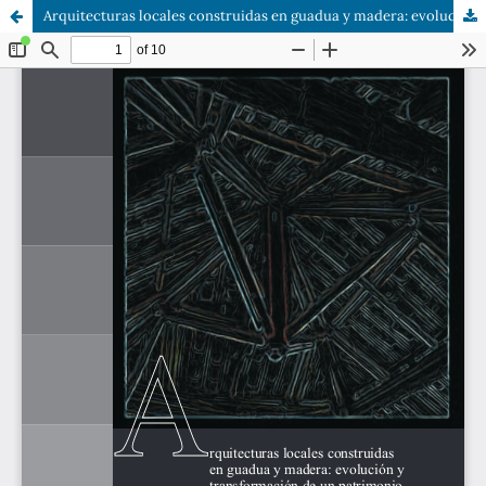
Arquitecturas locales construidas en guadua y madera: evolución y transformación de un patrimonio tecnico-cultural caso Manizales