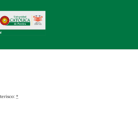
terisco:
*