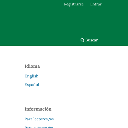
Registrarse
Entrar
Buscar
Idioma
English
Español
Información
Para lectores/as
Para autores/as