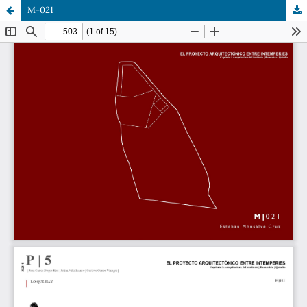
M-021